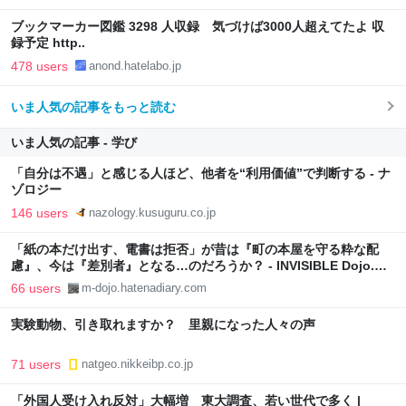
ブックマーカー図鑑 3298 人収録 気づけば3000人超えてたよ 収
録予定 http..
478 users
anond.hatelabo.jp
いま人気の記事をもっと読む
いま人気の記事 - 学び
「自分は不遇」と感じる人ほど、他者を“利用価値”で判断する - ナ
ゾロジー
146 users
nazology.kusuguru.co.jp
「紙の本だけ出す、電書は拒否」が昔は『町の本屋を守る粋な配
慮』、今は『差別者』となる…のだろうか？ - INVISIBLE Dojo.
ーQUIET & COLORFUL PLACE-
66 users
m-dojo.hatenadiary.com
実験動物、引き取れますか？ 里親になった人々の声
71 users
natgeo.nikkeibp.co.jp
「外国人受け入れ反対」大幅増 東大調査、若い世代で多く |