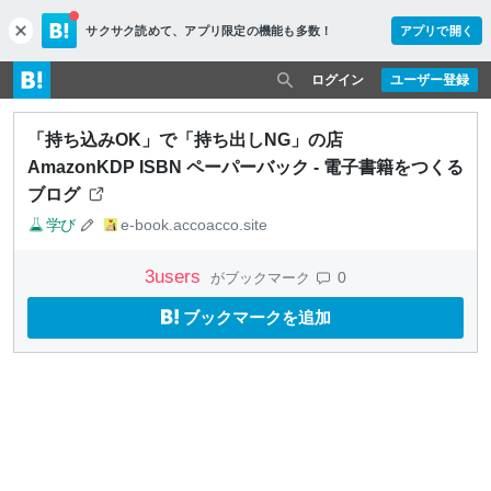
サクサク読めて、
アプリ限定の機能も多数！
アプリで開く
c
l
o
ログイン
ユーザー登録
s
e
「持ち込みOK」で「持ち出しNG」の店
AmazonKDP ISBN ペーパーバック - 電子書籍をつくる
ブログ
学び
e-book.accoacco.site
3
users
0
がブックマーク
ブックマークを追加