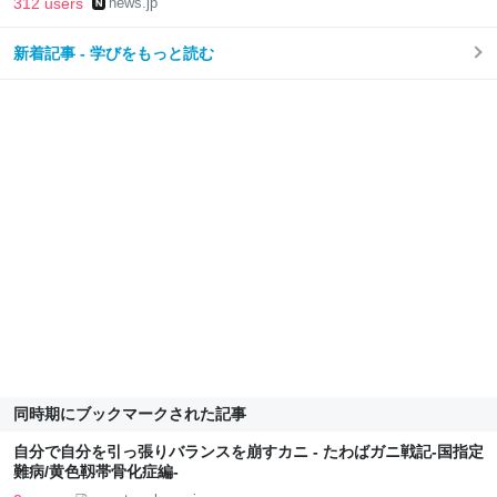
312 users
news.jp
新着記事 - 学びをもっと読む
同時期にブックマークされた記事
自分で自分を引っ張りバランスを崩すカニ - たわばガニ戦記-国指定
難病/黄色靱帯骨化症編-