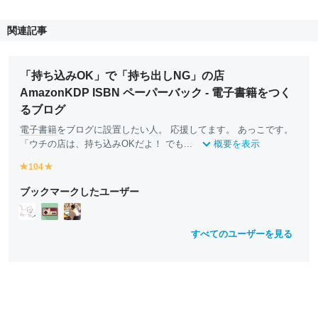
関連記事
「持ち込みOK」で「持ち出しNG」の店
AmazonKDP ISBN ペーパーバック - 電子書籍をつく
るブログ
電子書籍
をブログに設置したい人。 応援してます。 あっこです。
「ウチの店は、持ち込みOKだよ！ でも...
概要を表示
104
y
y
e
e
ブックマークしたユーザー
ll
ll
o
o
w
w
すべてのユーザーを見る