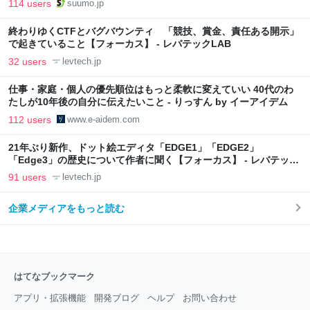
114 users
suumo.jp
終わりゆくCTFとバグバウンティ 「競技、賞金、責任ある開示」
で起きていること【フォーカス】 - レバテックLAB
32 users
levtech.jp
仕事・家庭・個人の優先順位はもっと柔軟に変えていい 40代のわ
たしが10年後の自分に伝えたいこと - りっすん by イーアイデム
112 users
www.e-aidem.com
21年ぶり新作、ドット絵エディタ「EDGE1」「EDGE2」
「Edge3」の歴史について作者に聞く【フォーカス】 - レバテック
LAB
91 users
levtech.jp
企業メディアをもっと読む
はてなブックマーク
アプリ・拡張機能
開発ブログ
ヘルプ
お問い合わせ