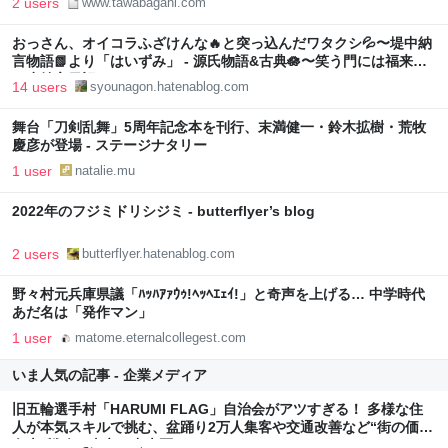
2 users
www.tawabagani.com
おっさん、オイコラふざけんな🔥と突っ込んだワタクシ💦〜堤中納
言物語📗より「はいずみ」 - 源氏物語&古典🪷〜笑う門には福来る
🌸少納言日記🌸
14 users
syounagon.hatenablog.com
舞台「刀剣乱舞」5周年記念本を刊行、末満健一・鈴木拡樹・荒牧
慶彦が登場 - ステージナタリー
1 user
natalie.mu
2022年のフジミドリシジミ - butterflyer’s blog
2 users
butterflyer.hatenablog.com
野々村元兵庫県議「ﾊｯﾊｱｧｳｩ!ﾍｯﾍｴｪｲ!」と奇声を上げる… 中学時代
あだ名は「発作マン」
1 user
matome.eternalcollegest.com
いま人気の記事 - 企業メディア
旧五輪選手村「HARUMI FLAG」自治会がアツすぎる！ 多様な住
人が本気スキルで挑む、盆踊り2万人集客や交通改善など“街の価値
向上”戦略 東京・中央区