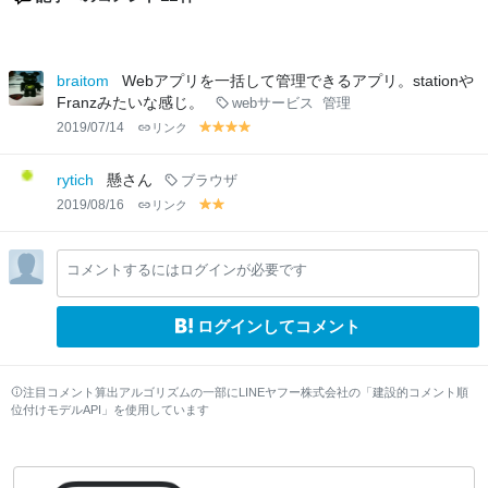
braitom
Webアプリを一括して管理できるアプリ。stationや
Franzみたいな感じ。
webサービス
管理
2019/07/14
リンク
y
y
y
y
el
el
el
el
lo
lo
lo
lo
rytich
懸さん
ブラウザ
w
w
w
w
2019/08/16
リンク
y
y
el
el
lo
lo
コメントするにはログインが必要です
w
w
ログインしてコメント
注目コメント算出アルゴリズムの一部にLINEヤフー株式会社の「建設的コメント順
位付けモデルAPI」を使用しています