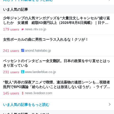
いま人気の記事
少年ジャンプの人気マンガグッズを“大量注文しキャンセル”繰り返
したか 女逮捕 総額43億円以上（2026年8月6日掲載）｜日テレ
NEWS NNN
179 users
news.ntv.co.jp
女性ボーカルの曲に男性コーラス入れるな！クソが！
241 users
anond.hatelabo.jp
ベッセントのインタビュー全文翻訳。日本の政策をやり直せとはっ
きり言っている
231 users
www.landerblue.co.jp
“獣人”共存の深夜アニメで喫煙、違法薬物の連想シーンも…視聴者
批判でBPO議論「紛らわしいことは放送しないほうが」 - ライブド
アニュース
145 users
news.livedoor.com
いま人気の記事をもっと読む