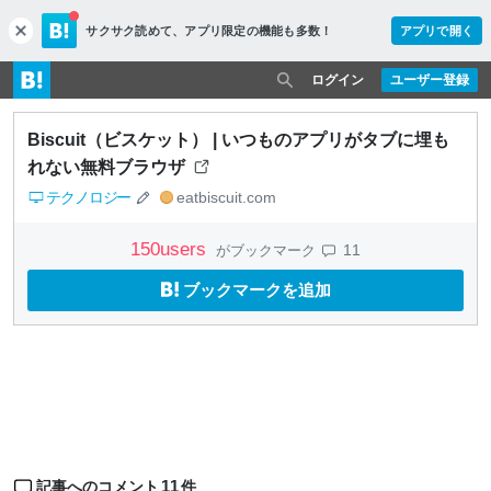
サクサク読めて、
アプリ限定の機能も多数！
アプリで開く
c
l
o
ログイン
ユーザー登録
s
e
Biscuit（ビスケット） | いつものアプリがタブに埋も
れない無料ブラウザ
テクノロジー
eatbiscuit.com
150
users
11
がブックマーク
ブックマークを追加
11
記事へのコメント
件