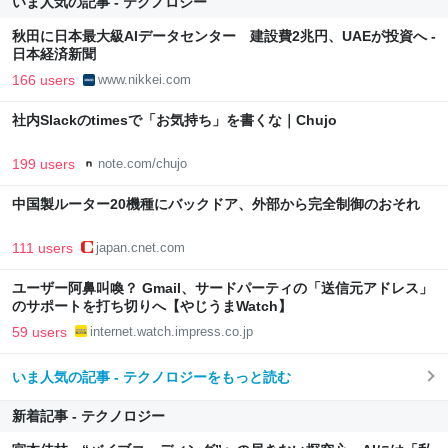
いま人気の記事 - テクノロジー
秋田に日本最大級AIデータセンター 建設費2兆円、UAEが投資へ -
日本経済新聞
166 users
www.nikkei.com
社内Slackのtimesで「お気持ち」を書くな｜Chujo
199 users
note.com/chujo
中国製ルーター20機種にバックドア、外部から完全制御のおそれ
111 users
japan.cnet.com
ユーザー阿鼻叫喚？ Gmail、サードパーティの「送信元アドレス」
のサポートを打ち切りへ【やじうまWatch】
59 users
internet.watch.impress.co.jp
いま人気の記事 - テクノロジーをもっと読む
新着記事 - テクノロジー