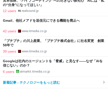
宮本佳林、“バイブコーディング”への尽きない探究心 AIには「私
の“分身”になってほしい」
12 users
realsound.jp
Gmail、他社メアドを送信元にできる機能を廃止へ
42 users
www.itmedia.co.jp
「プチプチ」の川上産業、「プチプチ株式会社」に社名変更 創業
58年で
39 users
www.itmedia.co.jp
Googleは社内のエージェントを「脅威」と見なす――なぜ「AIを
信じない」のか？
6 users
atmarkit.itmedia.co.jp
新着記事 - テクノロジーをもっと読む