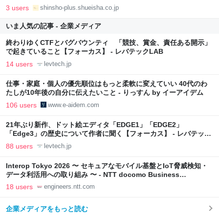
3 users
shinsho-plus.shueisha.co.jp
いま人気の記事 - 企業メディア
終わりゆくCTFとバグバウンティ 「競技、賞金、責任ある開示」
で起きていること【フォーカス】 - レバテックLAB
14 users
levtech.jp
仕事・家庭・個人の優先順位はもっと柔軟に変えていい 40代のわ
たしが10年後の自分に伝えたいこと - りっすん by イーアイデム
106 users
www.e-aidem.com
21年ぶり新作、ドット絵エディタ「EDGE1」「EDGE2」
「Edge3」の歴史について作者に聞く【フォーカス】 - レバテック
LAB
88 users
levtech.jp
Interop Tokyo 2026 〜 セキュアなモバイル基盤とIoT脅威検知・
データ利活用への取り組み 〜 - NTT docomo Business
Engineers' Blog
18 users
engineers.ntt.com
企業メディアをもっと読む