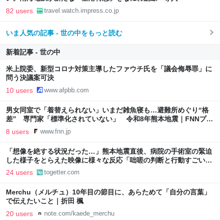
82 users
travel.watch.impress.co.jp
いま人気の記事 - 世の中をもっと読む
新着記事 - 世の中
米上院委、新型コロナ対策主導したファウチ氏を「議会侮辱罪」に
問う決議案可決
10 users
www.afpbb.com
男女同室で「着替えられない」いまだ雑魚寝も…避難所めぐり“格
差” 専門家「標準化されていない」 令和8年熊本地震｜FNNプラ
イムオンライン
8 users
www.fnn.jp
「想像を絶する状況だった…」熊本地震直後、病院の手術室の緊迫
した様子をとらえた映像に様々な反応「咄嗟の判断と行動すごい」
「リスペクトしかない」
24 users
togetter.com
Merchu（メルチュ）10年目の節目に、あらためて「自分の言葉」
で伝えたいこと｜折田 楓
20 users
note.com/kaede_merchu