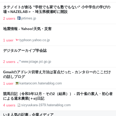
タテノイトが創る "学校でも家でも塾でもない" 小中学生の学びの
場＜NAZELAB＞・埼玉県横瀬町に開設
2 users
prtimes.jp
地震情報 - Yahoo!天気・災害
1 user
typhoon.yahoo.co.jp
デジタルアーカイブ学会誌
2 users
www.jstage.jst.go.jp
Gmailのアドレス切替え方法は盲点だった - カンタローのここだけ
の話しブログ
1 user
kantarocom.hatenablog.com
競馬日記（令和3年12月・その2（結果）） - 四十雀の素人・初心者
による週末農業(＋α)日記
4 users
sizyuukara-1979.hatenablog.com
いま人気の記事 - 企業メディア