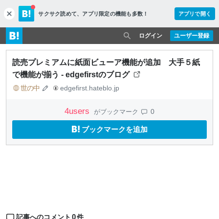
サクサク読めて、
アプリ限定の機能も多数！
アプリで開く
c
l
o
ログイン
ユーザー登録
s
e
読売プレミアムに紙面ビューア機能が追加 大手５紙
で機能が揃う - edgefirstのブログ
世の中
edgefirst.hateblo.jp
4
users
0
がブックマーク
ブックマークを追加
0
記事へのコメント
件