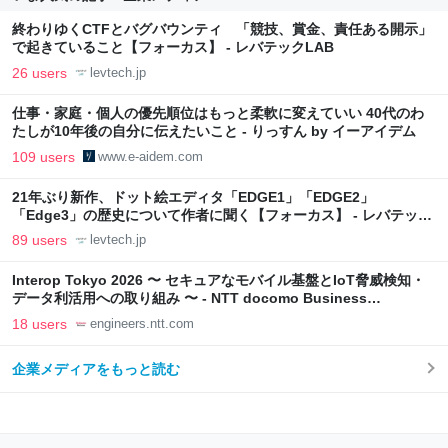
終わりゆくCTFとバグバウンティ 「競技、賞金、責任ある開示」
で起きていること【フォーカス】 - レバテックLAB
26 users
levtech.jp
仕事・家庭・個人の優先順位はもっと柔軟に変えていい 40代のわ
たしが10年後の自分に伝えたいこと - りっすん by イーアイデム
109 users
www.e-aidem.com
21年ぶり新作、ドット絵エディタ「EDGE1」「EDGE2」
「Edge3」の歴史について作者に聞く【フォーカス】 - レバテック
LAB
89 users
levtech.jp
Interop Tokyo 2026 〜 セキュアなモバイル基盤とIoT脅威検知・
データ利活用への取り組み 〜 - NTT docomo Business
Engineers' Blog
18 users
engineers.ntt.com
企業メディアをもっと読む