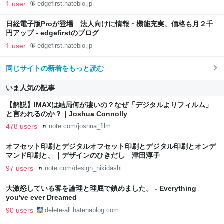
1 user
edgefirst.hateblo.jp
日経電子版Proが登場 法人向けに情報・機能充実、価格も月２千
円アップ - edgefirstのブログ
1 user
edgefirst.hateblo.jp
同じサイトの新着をもっと読む
いま人気の記事
【解説】IMAXは結局何が凄いの？なぜ「デジタルよりフィルム」
と言われるのか？｜Joshua Connolly
478 users
note.com/joshua_film
オフセット印刷とデジタルオフセット印刷とデジタル印刷とオンデ
マンド印刷と。｜デザインのひきだし 津田淳子
97 users
note.com/design_hikidashi
大激怒している客を論理と理屈で鎮めました。 - Everything
you've ever Dreamed
90 users
delete-all.hatenablog.com