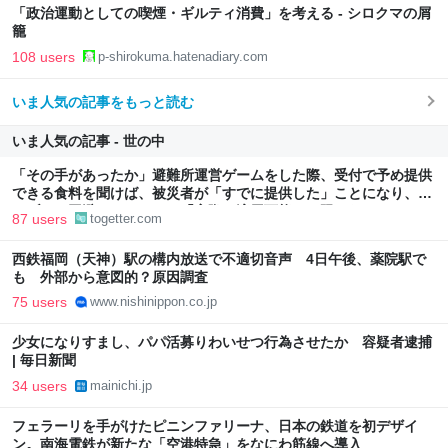
「政治運動としての喫煙・ギルティ消費」を考える - シロクマの屑
籠
108 users
p-shirokuma.hatenadiary.com
いま人気の記事をもっと読む
いま人気の記事 - 世の中
「その手があったか」避難所運営ゲームをした際、受付で予め提供
できる食料を聞けば、被災者が「すでに提供した」ことになり、ト
ラブルを回避できた、ただ「実際に適用可能とは限らない」かも
87 users
togetter.com
西鉄福岡（天神）駅の構内放送で不適切音声 4日午後、薬院駅で
も 外部から意図的？原因調査
75 users
www.nishinippon.co.jp
少女になりすまし、パパ活募りわいせつ行為させたか 容疑者逮捕
| 毎日新聞
34 users
mainichi.jp
フェラーリを手がけたピニンファリーナ、日本の鉄道を初デザイ
ン。南海電鉄が新たな「空港特急」をなにわ筋線へ導入