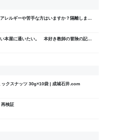
アレルギーや苦手な方はいますか？隔離します
」という返答が来た
い本屋に通いたい。 本好き教師の冒険の記
スナッツ 30g×10袋 | 成城石井.com
S 再検証