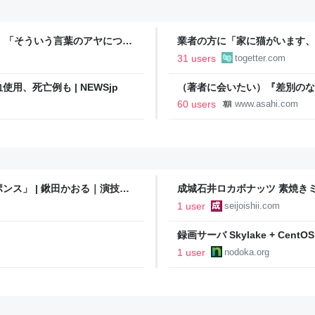
い、「そういう言葉のアヤについ
業者の方に「家に猫がいます、
てない…」との「迷答」を引き
か？」と尋ねたら「厳選します
31 users
togetter.com
、死亡例も | NEWSjp
（著者に会いたい）『差別のな
録』 仲川啓介さん：朝日新聞
60 users
www.asahi.com
ス」 | 鍬田かおる｜演技指
成城石井ロカボナッツ 素焼きミック
1 user
seijoishii.com
録画サーバ Skylake + CentO
1 user
nodoka.org