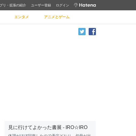
プリ・拡張の紹介
ユーザー登録
ログイン
エンタメ
アニメとゲーム
見に行けてよかった書展 - IRO☆IRO
体調がほぼ回復したので予定どおり 叔母が出