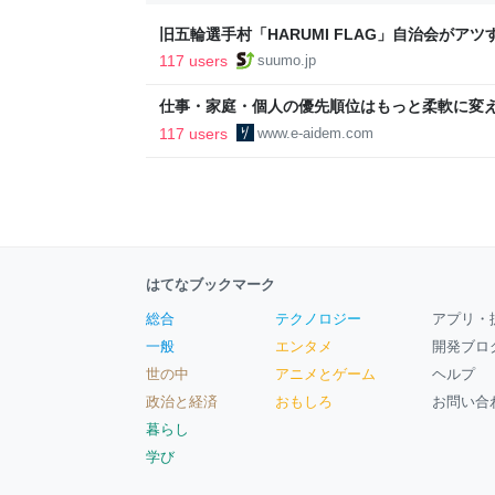
旧五輪選手村「HARUMI FLAG」自治会がア
ルで挑む、盆踊り2万人集客や交通改善など“街
117 users
suumo.jp
区
仕事・家庭・個人の優先順位はもっと柔軟に変えて
後の自分に伝えたいこと - りっすん by イーア
117 users
www.e-aidem.com
はてなブックマーク
総合
テクノロジー
アプリ・
一般
エンタメ
開発ブロ
世の中
アニメとゲーム
ヘルプ
政治と経済
おもしろ
お問い合
暮らし
学び