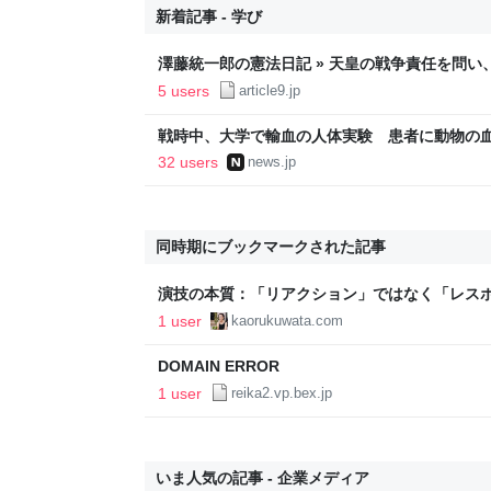
新着記事 - 学び
澤藤統一郎の憲法日記 » 天皇の戦争責任を問
ては、私はそういう文学方面はあまり研究もし
5 users
article9.jp
出した記者の来歴
戦時中、大学で輸血の人体実験 患者に動物の血使用
32 users
news.jp
同時期にブックマークされた記事
演技の本質：「リアクション」ではなく「レスポン
導・アクティングコーチ
1 user
kaorukuwata.com
DOMAIN ERROR
1 user
reika2.vp.bex.jp
いま人気の記事 - 企業メディア