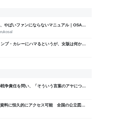
、やばいファンにならないマニュアル｜OSAKA
AMOTO
rukosal
ャンプ・カレーにハマるというが、女版は何か？
当てはまって笑った」
皇の戦争責任を問い、「そういう言葉のアヤについ
あまり研究もしてない…」との「迷答」を引き
資料に恒久的にアクセス可能 全国の公立図書
信州・長野県のニュースサイト