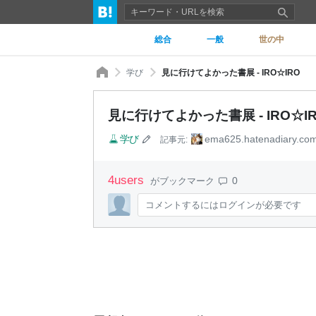
総合
一般
世の中
学び
見に行けてよかった書展 - IRO☆IRO
見に行けてよかった書展 - IRO☆I
学び
ema625.hatenadiary.co
記事元:
4
users
0
がブックマーク
コメントするにはログインが必要です