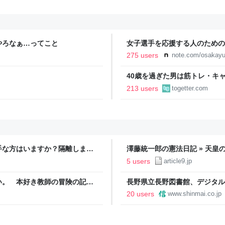
やろなぁ…ってこと
女子選手を応援する人のための
YURU KOSAL:TETSUYA KIT
275 users
note.com/osakayu
40歳を過ぎた男は筋トレ・キ
挙げられた例にドキッとする「
213 users
togetter.com
手な方はいますか？隔離します
澤藤統一郎の憲法日記 » 天
来た
ては、私はそういう文学方面は
5 users
article9.jp
出した記者の来歴
い。 本好き教師の冒険の記
長野県立長野図書館、デジタル
館初｜信濃毎日新聞デジタル 
20 users
www.shinmai.co.jp