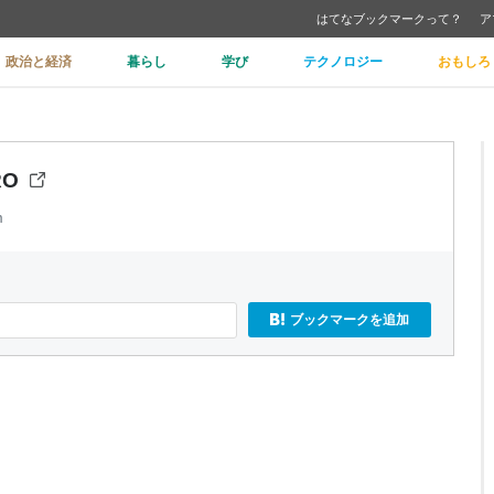
はてなブックマークって？
ア
政治と経済
暮らし
学び
テクノロジー
おもしろ
RO
m
ブックマークを追加