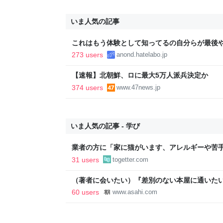
いま人気の記事
これはもう体験として知ってるの自分らが最後
273 users
anond.hatelabo.jp
【速報】北朝鮮、ロに最大5万人派兵決定か
374 users
www.47news.jp
いま人気の記事 - 学び
業者の方に「家に猫がいます、アレルギーや苦
か？」と尋ねたら「厳選します」という返答が
31 users
togetter.com
（著者に会いたい）『差別のない本屋に通いた
録』 仲川啓介さん：朝日新聞
60 users
www.asahi.com