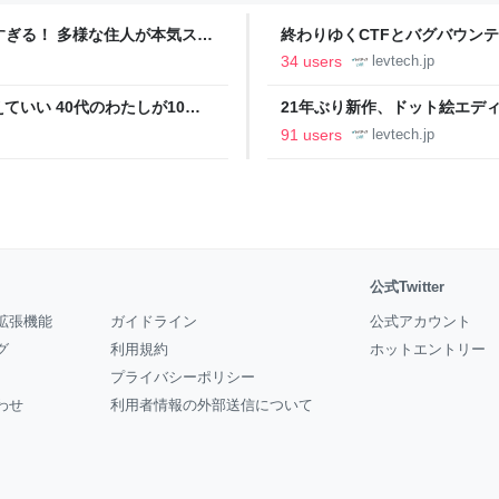
ツすぎる！ 多様な住人が本気スキ
終わりゆくCTFとバグバウン
の価値向上”戦略 東京・中央
ること【フォーカス】 - レバテ
34 users
levtech.jp
いい 40代のわたしが10年
21年ぶり新作、ドット絵エディタ
イデム
ついて作者に聞く【フォーカス】
91 users
levtech.jp
公式Twitter
拡張機能
ガイドライン
公式アカウント
グ
利用規約
ホットエントリー
プライバシーポリシー
わせ
利用者情報の外部送信について