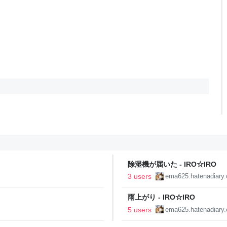
除湿機が届いた - IRO☆IRO
3 users
ema625.hatenadiary
雨上がり - IRO☆IRO
5 users
ema625.hatenadiary