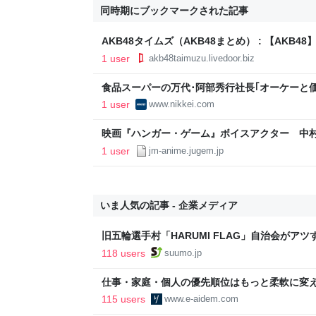
同時期にブックマークされた記事
AKB48タイムズ（AKB48まとめ） : 【AKB
論 五人目【内田眞由美】 - livedoor Blog（
1 user
akb48taimuzu.livedoor.biz
食品スーパーの万代･阿部秀行社長｢オーケーと価
聞
1 user
www.nikkei.com
映画『ハンガー・ゲーム』ボイスアクター 中村悠
ュース ｜ アニメ・声優・ファンの“生の声”が
1 user
jm-anime.jugem.jp
いま人気の記事 - 企業メディア
旧五輪選手村「HARUMI FLAG」自治会がア
ルで挑む、盆踊り2万人集客や交通改善など“街
118 users
suumo.jp
区
仕事・家庭・個人の優先順位はもっと柔軟に変えて
後の自分に伝えたいこと - りっすん by イーア
115 users
www.e-aidem.com