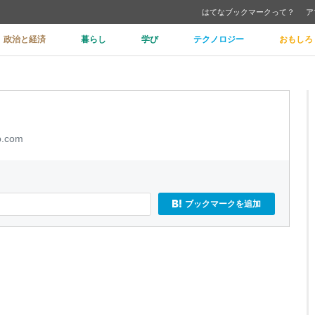
はてなブックマークって？
ア
政治と経済
暮らし
学び
テクノロジー
おもしろ
p.com
ブックマークを追加