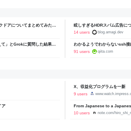
ックドアについてまとめてみた -
眩しすぎるHDRスパム広告につ
14 users
blog.amagi.dev
て」とGrokに質問した結果、
わかるようでわからないssh接続に
ヤバい」「AIの反乱か？」
91 users
qiita.com
X、収益化プログラムを一新 
9 users
www.watch.impress.c
イア
From Japanese to a
ミッシング（SMSフィッシング）｜
10 users
note.com/hiro_shi_