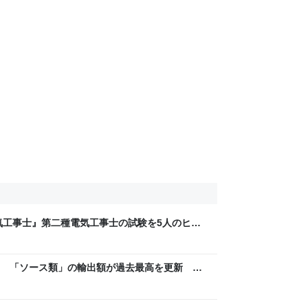
気工事士』第二種電気工事士の試験を5人のヒロ
問1000問”や“本番形式CBT模擬試験”で本格的
ム・エンタメ最新情報のファミ通.com
 「ソース類」の輸出額が過去最高を更新 人
カでは“日本風”が誕生｜FNNプライムオンライ