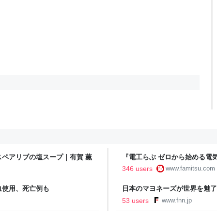
ペアリブの塩スープ｜有賀 薫
『電工らぶ ゼロから始める電
インと勉強。青春しながら“過去
346 users
www.famitsu.com
に学べるノベルゲーム | ゲー
血使用、死亡例も
日本のマヨネーズが世界を魅了
気の裏には卵黄のコク アメリ
53 users
www.fnn.jp
ン