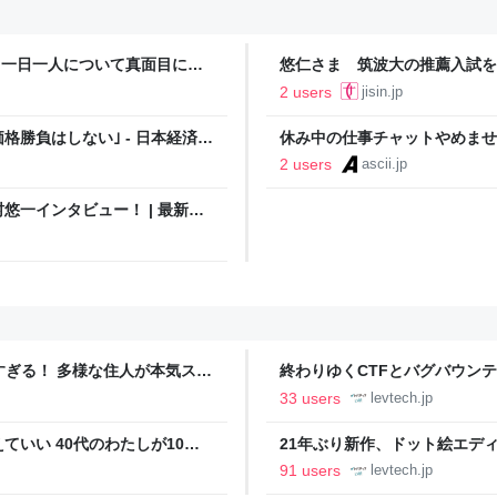
48】一日一人について真面目に討
悠仁さま 筑波大の推薦入試を
ブログ）
験生とは思えない」夏休み | 
2 users
jisin.jp
格勝負はしない｣ - 日本経済新
休み中の仕事チャットやめませ
Chatwork調査
2 users
ascii.jp
一インタビュー！ | 最新ニ
ぎっしり！Jアニ！
ツすぎる！ 多様な住人が本気スキ
終わりゆくCTFとバグバウン
の価値向上”戦略 東京・中央
ること【フォーカス】 - レバテ
33 users
levtech.jp
いい 40代のわたしが10年
21年ぶり新作、ドット絵エディタ
イデム
ついて作者に聞く【フォーカス】
91 users
levtech.jp