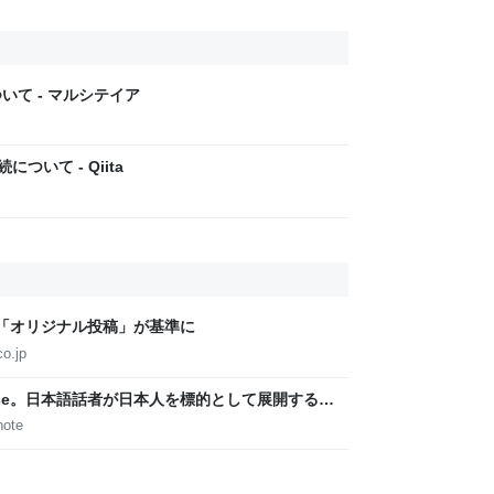
いて - マルシテイア
ついて - Qiita
「オリジナル投稿」が基準に
o.jp
 Japanese。日本語話者が日本人を標的として展開するス
__aloha__
note