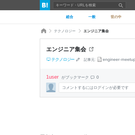
総合
一般
世の中
テクノロジー
エンジニア集会
エンジニア集会
テクノロジー
engineer-meetu
記事元:
1
user
0
がブックマーク
コメントするにはログインが必要です