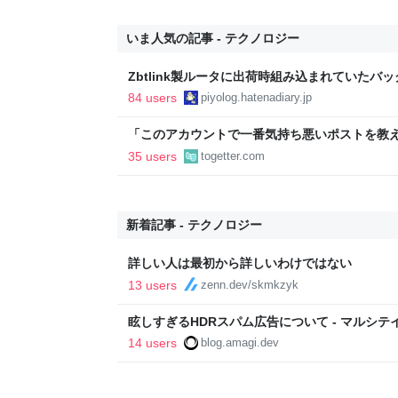
いま人気の記事 - テクノロジー
Zbtlink製ルータに出荷時組み込まれていたバ
piyolog
84 users
piyolog.hatenadiary.jp
「このアカウントで一番気持ち悪いポストを教え
正論で盛大なカウンターを食らった話→「返事が
35 users
togetter.com
「お前感情あるだろ」の声も
新着記事 - テクノロジー
詳しい人は最初から詳しいわけではない
13 users
zenn.dev/skmkzyk
眩しすぎるHDRスパム広告について - マルシテ
14 users
blog.amagi.dev