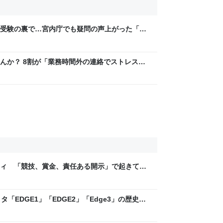
受験の裏で…宮内庁でも疑問の声上がった「受
女性自身
んか？ 8割が「業務時間外の連絡でストレス」
ティ 「競技、賞金、責任ある開示」で起きてい
ックLAB
「EDGE1」「EDGE2」「Edge3」の歴史に
 - レバテックLAB