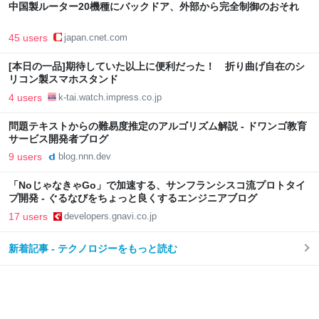
中国製ルーター20機種にバックドア、外部から完全制御のおそれ
45 users
japan.cnet.com
[本日の一品]期待していた以上に便利だった！ 折り曲げ自在のシ
リコン製スマホスタンド
4 users
k-tai.watch.impress.co.jp
問題テキストからの難易度推定のアルゴリズム解説 - ドワンゴ教育
サービス開発者ブログ
9 users
blog.nnn.dev
「NoじゃなきゃGo」で加速する、サンフランシスコ流プロトタイ
プ開発 - ぐるなびをちょっと良くするエンジニアブログ
17 users
developers.gnavi.co.jp
新着記事 - テクノロジーをもっと読む