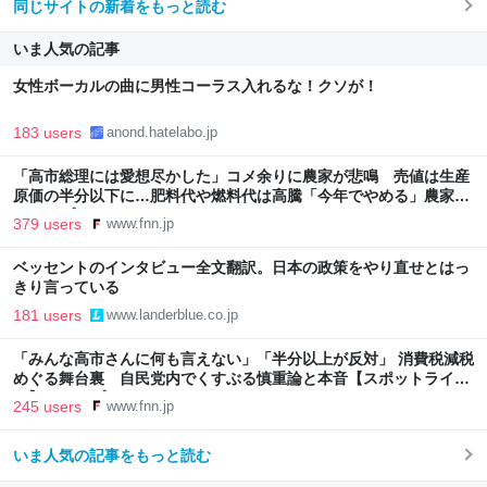
同じサイトの新着をもっと読む
いま人気の記事
女性ボーカルの曲に男性コーラス入れるな！クソが！
183 users
anond.hatelabo.jp
「高市総理には愛想尽かした」コメ余りに農家が悲鳴 売値は生産
原価の半分以下に…肥料代や燃料代は高騰「今年でやめる」農家も
｜FNNプライムオンライン
379 users
www.fnn.jp
ベッセントのインタビュー全文翻訳。日本の政策をやり直せとはっ
きり言っている
181 users
www.landerblue.co.jp
「みんな高市さんに何も言えない」「半分以上が反対」 消費税減税
めぐる舞台裏 自民党内でくすぶる慎重論と本音【スポットライ
ト】｜FNNプライムオンライン
245 users
www.fnn.jp
いま人気の記事をもっと読む