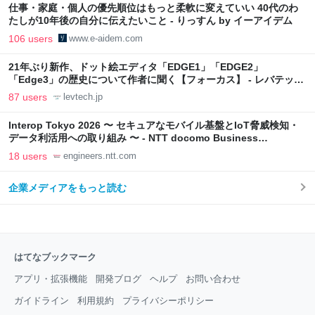
仕事・家庭・個人の優先順位はもっと柔軟に変えていい 40代のわ
たしが10年後の自分に伝えたいこと - りっすん by イーアイデム
106 users
www.e-aidem.com
21年ぶり新作、ドット絵エディタ「EDGE1」「EDGE2」
「Edge3」の歴史について作者に聞く【フォーカス】 - レバテック
LAB
87 users
levtech.jp
Interop Tokyo 2026 〜 セキュアなモバイル基盤とIoT脅威検知・
データ利活用への取り組み 〜 - NTT docomo Business
Engineers' Blog
18 users
engineers.ntt.com
企業メディアをもっと読む
はてなブックマーク
アプリ・拡張機能
開発ブログ
ヘルプ
お問い合わせ
ガイドライン
利用規約
プライバシーポリシー