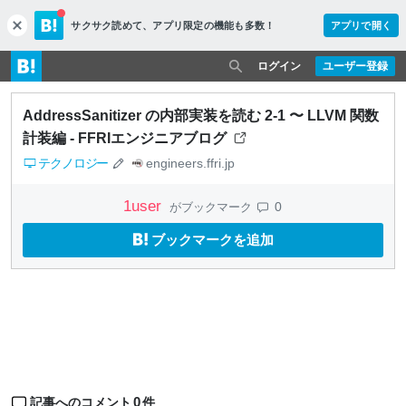
サクサク読めて、
アプリ限定の機能も多数！
アプリで開く
c
l
o
ログイン
ユーザー登録
s
e
AddressSanitizer の内部実装を読む 2-1 〜 LLVM 関数
計装編 - FFRIエンジニアブログ
テクノロジー
engineers.ffri.jp
1
user
0
がブックマーク
ブックマークを追加
0
記事へのコメント
件