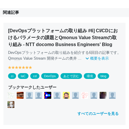
関連記事
[DevOpsプラットフォームの取り組み #6] CI/CDにお
けるパラメータの課題とQmonus Value Streamの取
り組み - NTT docomo Business Engineers' Blog
DevOpsプラットフォームの取り組みを紹介する6回目の記事です。
Qm
onu
s Value Stream 開発チームの奥井 ...
概要を表示
y
y
y
y
y
y
y
e
e
e
e
e
e
e
ci
IaC
cd
DevOps
あとで読む
環境
blog
ll
ll
ll
ll
ll
ll
ll
o
o
o
o
o
o
o
ブックマークしたユーザー
w
w
w
w
w
w
w
すべてのユーザーを見る