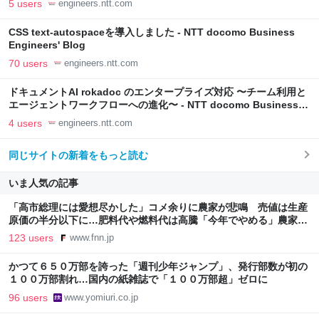
5 users
engineers.ntt.com
CSS text-autospaceを導入しました - NTT docomo Business
Engineers' Blog
70 users
engineers.ntt.com
ドキュメントAI rokadoc のエンタープライズ対応 〜チーム利用と
エージェントワークフローへの進化〜 - NTT docomo Business
Engineers' Blog
4 users
engineers.ntt.com
同じサイトの新着をもっと読む
いま人気の記事
「高市総理には愛想尽かした」コメ余りに農家が悲鳴 売値は生産
原価の半分以下に…肥料代や燃料代は高騰「今年でやめる」農家も
｜FNNプライムオンライン
123 users
www.fnn.jp
かつて６５０万部を誇った「週刊少年ジャンプ」、発行部数が初の
１００万部割れ…国内の紙雑誌で「１００万部超」ゼロに
96 users
www.yomiuri.co.jp