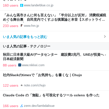
160 users
www.landerblue.co.jp
「みんな高市さんに何も言えない」「半分以上が反対」 消費税減税
めぐる舞台裏 自民党内でくすぶる慎重論と本音【スポットライ
ト】｜FNNプライムオンライン
233 users
www.fnn.jp
いま人気の記事をもっと読む
いま人気の記事 - テクノロジー
秋田に日本最大級AIデータセンター 建設費2兆円、UAEが投資へ -
日本経済新聞
88 users
www.nikkei.com
社内Slackのtimesで「お気持ち」を書くな｜Chujo
122 users
note.com/chujo
Claude Code の「無駄」を可視化するツール cclens を作った
166 users
zenn.dev/lambdalisue