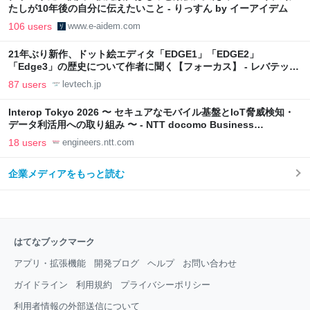
たしが10年後の自分に伝えたいこと - りっすん by イーアイデム
106 users
www.e-aidem.com
21年ぶり新作、ドット絵エディタ「EDGE1」「EDGE2」
「Edge3」の歴史について作者に聞く【フォーカス】 - レバテック
LAB
87 users
levtech.jp
Interop Tokyo 2026 〜 セキュアなモバイル基盤とIoT脅威検知・
データ利活用への取り組み 〜 - NTT docomo Business
Engineers' Blog
18 users
engineers.ntt.com
企業メディアをもっと読む
はてなブックマーク
アプリ・拡張機能
開発ブログ
ヘルプ
お問い合わせ
ガイドライン
利用規約
プライバシーポリシー
利用者情報の外部送信について