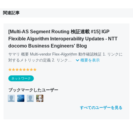
関連記事
[Multi-AS Segment Routing 検証連載 #15] IGP
Flexible Algorithm Interoperability Updates - NTT
docomo Business Engineers' Blog
サマリ 概要 Multi-vendor Flex-Al
go
r
it
hm 動作確認検証 1. リンクに
対するメトリックの定義 2. リンク...
概要を表示
y
y
y
y
y
y
y
y
e
e
e
e
e
e
e
e
ネットワーク
ll
ll
ll
ll
ll
ll
ll
ll
o
o
o
o
o
o
o
o
ブックマークしたユーザー
w
w
w
w
w
w
w
w
すべてのユーザーを見る