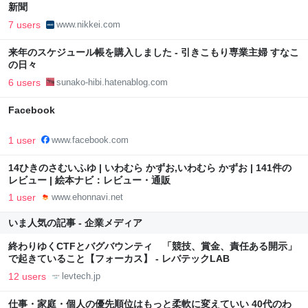
新聞
7 users
www.nikkei.com
来年のスケジュール帳を購入しました - 引きこもり専業主婦 すなこ
の日々
6 users
sunako-hibi.hatenablog.com
Facebook
1 user
www.facebook.com
14ひきのさむいふゆ | いわむら かずお,いわむら かずお | 141件の
レビュー | 絵本ナビ：レビュー・通販
1 user
www.ehonnavi.net
いま人気の記事 - 企業メディア
終わりゆくCTFとバグバウンティ 「競技、賞金、責任ある開示」
で起きていること【フォーカス】 - レバテックLAB
12 users
levtech.jp
仕事・家庭・個人の優先順位はもっと柔軟に変えていい 40代のわ