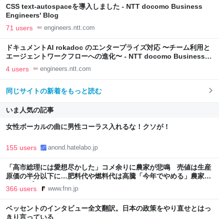
CSS text-autospaceを導入しました - NTT docomo Business
Engineers' Blog
71 users
engineers.ntt.com
ドキュメントAI rokadoc のエンタープライズ対応 〜チーム利用と
エージェントワークフローへの進化〜 - NTT docomo Business
Engineers' Blog
4 users
engineers.ntt.com
同じサイトの新着をもっと読む
いま人気の記事
女性ボーカルの曲に男性コーラス入れるな！クソが！
155 users
anond.hatelabo.jp
「高市総理には愛想尽かした」コメ余りに農家が悲鳴 売値は生産
原価の半分以下に…肥料代や燃料代は高騰「今年でやめる」農家も
｜FNNプライムオンライン
366 users
www.fnn.jp
ベッセントのインタビュー全文翻訳。日本の政策をやり直せとはっ
きり言っている