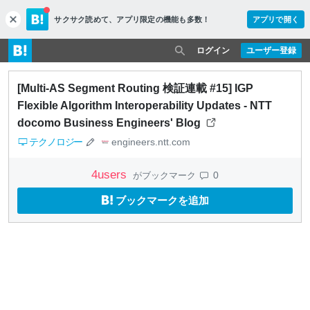
サクサク読めて、
アプリ限定の機能も多数！
アプリで開く
c
l
o
ログイン
ユーザー登録
s
e
[Multi-AS Segment Routing 検証連載 #15] IGP
Flexible Algorithm Interoperability Updates - NTT
docomo Business Engineers' Blog
テクノロジー
engineers.ntt.com
4
users
0
がブックマーク
ブックマークを追加