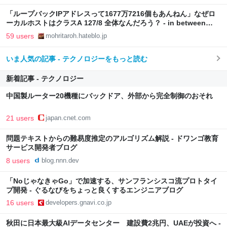
「ループバックIPアドレスって1677万7216個もあんねん」なぜロ
ーカルホストはクラスA 127/8 全体なんだろう？ - in between
days
59 users
mohritaroh.hateblo.jp
いま人気の記事 - テクノロジーをもっと読む
新着記事 - テクノロジー
中国製ルーター20機種にバックドア、外部から完全制御のおそれ
21 users
japan.cnet.com
問題テキストからの難易度推定のアルゴリズム解説 - ドワンゴ教育
サービス開発者ブログ
8 users
blog.nnn.dev
「NoじゃなきゃGo」で加速する、サンフランシスコ流プロトタイ
プ開発 - ぐるなびをちょっと良くするエンジニアブログ
16 users
developers.gnavi.co.jp
秋田に日本最大級AIデータセンター 建設費2兆円、UAEが投資へ -