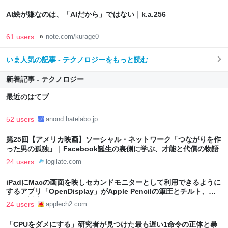
AI絵が嫌なのは、「AIだから」ではない｜k.a.256
61 users
note.com/kurage0
いま人気の記事 - テクノロジーをもっと読む
新着記事 - テクノロジー
最近のはてブ
52 users
anond.hatelabo.jp
第25回【アメリカ映画】ソーシャル・ネットワーク「つながりを作
った男の孤独」｜Facebook誕生の裏側に学ぶ、才能と代償の物語
24 users
logilate.com
iPadにMacの画面を映しセカンドモニターとして利用できるように
するアプリ「OpenDisplay」がApple Pencilの筆圧とチルト、ホ
バーに対応。
24 users
applech2.com
「CPUをダメにする」研究者が見つけた最も遅い1命令の正体と暴