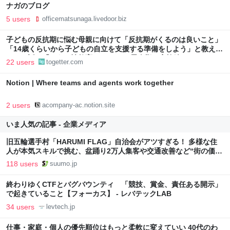
ナガのブログ
5 users
officematsunaga.livedoor.biz
子どもの反抗期に悩む母親に向けて「反抗期がくるのは良いこと」
「14歳くらいから子どもの自立を支援する準備をしよう」と教えて
くれる話：「おうち性教育はじめます 思春期と家族編」
22 users
togetter.com
Notion | Where teams and agents work together
2 users
acompany-ac.notion.site
いま人気の記事 - 企業メディア
旧五輪選手村「HARUMI FLAG」自治会がアツすぎる！ 多様な住
人が本気スキルで挑む、盆踊り2万人集客や交通改善など“街の価値
向上”戦略 東京・中央区
118 users
suumo.jp
終わりゆくCTFとバグバウンティ 「競技、賞金、責任ある開示」
で起きていること【フォーカス】 - レバテックLAB
34 users
levtech.jp
仕事・家庭・個人の優先順位はもっと柔軟に変えていい 40代のわ