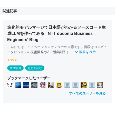
関連記事
進化的モデルマージで日本語がわかるソースコード生
成LLMを作ってみる - NTT docomo Business
Engineers' Blog
こんにちは、イノベーションセンターの加藤です。普段はコンピュ
ータビジョンの
技術
開発や
AI
/
機械学習
（...
概要を表示
35
y
y
e
e
機械学習
あとで読む
ll
ll
o
o
ブックマークしたユーザー
w
w
すべてのユーザーを見る