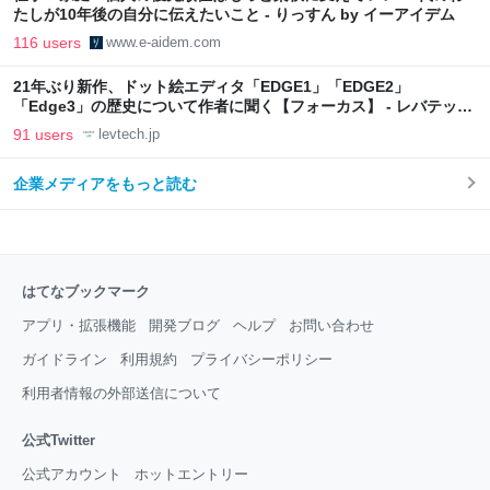
たしが10年後の自分に伝えたいこと - りっすん by イーアイデム
116 users
www.e-aidem.com
21年ぶり新作、ドット絵エディタ「EDGE1」「EDGE2」
「Edge3」の歴史について作者に聞く【フォーカス】 - レバテック
LAB
91 users
levtech.jp
企業メディアをもっと読む
はてなブックマーク
アプリ・拡張機能
開発ブログ
ヘルプ
お問い合わせ
ガイドライン
利用規約
プライバシーポリシー
利用者情報の外部送信について
公式Twitter
公式アカウント
ホットエントリー