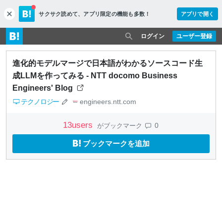
サクサク読めて、
アプリ限定の機能も多数！
アプリで開く
c
l
o
ログイン
ユーザー登録
s
e
進化的モデルマージで日本語がわかるソースコード生
成LLMを作ってみる - NTT docomo Business
Engineers' Blog
テクノロジー
engineers.ntt.com
13
users
0
がブックマーク
ブックマークを追加