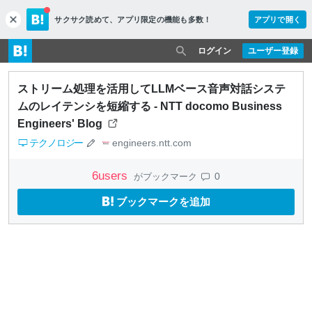
サクサク読めて、
アプリ限定の機能も多数！
アプリで開く
c
l
o
ログイン
ユーザー登録
s
e
ストリーム処理を活用してLLMベース音声対話システ
ムのレイテンシを短縮する - NTT docomo Business
Engineers' Blog
テクノロジー
engineers.ntt.com
6
users
0
がブックマーク
ブックマークを追加