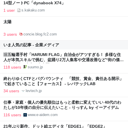
14型ノートPC「dynabook X74」
1 user
s.kakaku.com
太陽
3 users
concie.blog.fc2.com
いま人気の記事 - 企業メディア
旧五輪選手村「HARUMI FLAG」自治会がアツすぎる！ 多様な住
人が本気スキルで挑む、盆踊り2万人集客や交通改善など“街の価値
向上”戦略 東京・中央区
118 users
suumo.jp
終わりゆくCTFとバグバウンティ 「競技、賞金、責任ある開示」
で起きていること【フォーカス】 - レバテックLAB
34 users
levtech.jp
仕事・家庭・個人の優先順位はもっと柔軟に変えていい 40代のわ
たしが10年後の自分に伝えたいこと - りっすん by イーアイデム
116 users
www.e-aidem.com
21年ぶり新作、ドット絵エディタ「EDGE1」「EDGE2」