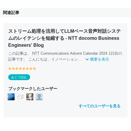
関連記事
ストリーム処理を活用してLLMベース音声対話システ
ムのレイテンシを短縮する - NTT docomo Business
Engineers' Blog
この記事は、
NTT
Communications Advent Calendar 2024 1日目の
記事です。 こんにちは、イノベーション...
概要を表示
y
y
y
y
y
y
y
y
e
e
e
e
e
e
e
e
あとで読む
ll
ll
ll
ll
ll
ll
ll
ll
o
o
o
o
o
o
o
o
ブックマークしたユーザー
w
w
w
w
w
w
w
w
すべてのユーザーを見る