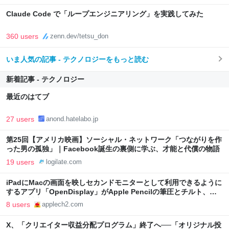
Claude Code で「ループエンジニアリング」を実践してみた
360 users
zenn.dev/tetsu_don
いま人気の記事 - テクノロジーをもっと読む
新着記事 - テクノロジー
最近のはてブ
27 users
anond.hatelabo.jp
第25回【アメリカ映画】ソーシャル・ネットワーク「つながりを作
った男の孤独」｜Facebook誕生の裏側に学ぶ、才能と代償の物語
19 users
logilate.com
iPadにMacの画面を映しセカンドモニターとして利用できるように
するアプリ「OpenDisplay」がApple Pencilの筆圧とチルト、ホ
バーに対応。
8 users
applech2.com
X、「クリエイター収益分配プログラム」終了へ──「オリジナル投