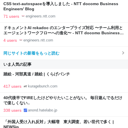
CSS text-autospaceを導入しました - NTT docomo Business
Engineers' Blog
71 users
engineers.ntt.com
ドキュメントAI rokadoc のエンタープライズ対応 〜チーム利用と
エージェントワークフローへの進化〜 - NTT docomo Business
Engineers' Blog
4 users
engineers.ntt.com
同じサイトの新着をもっと読む
いま人気の記事
踏絵 - 河部真道 / 踏絵 | くらげバンチ
417 users
kuragebunch.com
40代後半でFIREしたけどやりたいことがない。 毎日遊んでるだけ
で楽しくない..
338 users
anond.hatelabo.jp
「外国人受け入れ反対」大幅増 東大調査、若い世代で多く |
NEWSjp