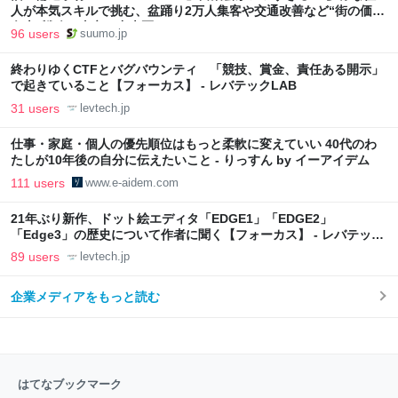
人が本気スキルで挑む、盆踊り2万人集客や交通改善など“街の価値
向上”戦略 東京・中央区
96 users
suumo.jp
終わりゆくCTFとバグバウンティ 「競技、賞金、責任ある開示」
で起きていること【フォーカス】 - レバテックLAB
31 users
levtech.jp
仕事・家庭・個人の優先順位はもっと柔軟に変えていい 40代のわ
たしが10年後の自分に伝えたいこと - りっすん by イーアイデム
111 users
www.e-aidem.com
21年ぶり新作、ドット絵エディタ「EDGE1」「EDGE2」
「Edge3」の歴史について作者に聞く【フォーカス】 - レバテック
LAB
89 users
levtech.jp
企業メディアをもっと読む
はてなブックマーク