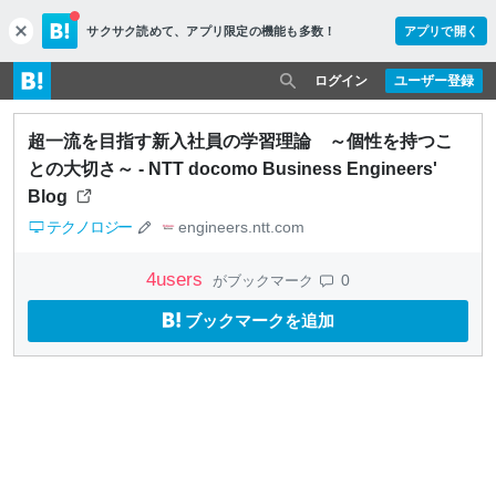
サクサク読めて、
アプリ限定の機能も多数！
アプリで開く
c
l
o
ログイン
ユーザー登録
s
e
超一流を目指す新入社員の学習理論 ～個性を持つこ
との大切さ～ - NTT docomo Business Engineers'
Blog
テクノロジー
engineers.ntt.com
4
users
0
がブックマーク
ブックマークを追加