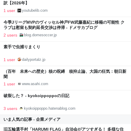
訳【2026年】
1 user
youtubelib.com
今季JリーグMVPのヴィッセル神戸FW武藤嘉紀に移籍の可能性 ク
ラブは慰留も契約延長交渉は停滞 - ドメサカブログ
2 users
blog.domesoccer.jp
素手で虫捕りまくり
1 user
dailyportalz.jp
（百年 未来への歴史）核の呪縛 核抑止論、大国の狂気：朝日新
聞
1 user
www.asahi.com
破裂した？ - kyokoippoppoの日記
3 users
kyokoippoppo.hatenablog.com
いま人気の記事 - 企業メディア
旧五輪選手村「HARUMI FLAG」自治会がアツすぎる！ 多様な住