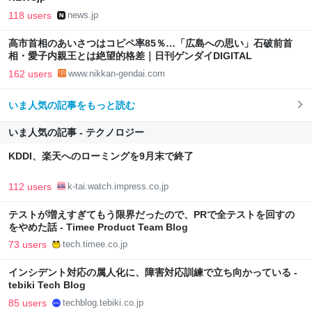
118 users
news.jp
高市首相のあいさつはコピペ率85％…「広島への思い」石破前首
相・愛子内親王とは絶望的格差｜日刊ゲンダイDIGITAL
162 users
www.nikkan-gendai.com
いま人気の記事をもっと読む
いま人気の記事 - テクノロジー
KDDI、楽天へのローミングを9月末で終了
112 users
k-tai.watch.impress.co.jp
テストが増えすぎてもう限界だったので、PRで全テストを回すの
をやめた話 - Timee Product Team Blog
73 users
tech.timee.co.jp
インシデント対応の属人化に、障害対応訓練で立ち向かっている -
tebiki Tech Blog
85 users
techblog.tebiki.co.jp