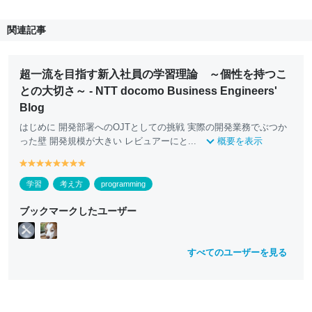
関連記事
超一流を目指す新入社員の学習理論 ～個性を持つこ
との大切さ～ - NTT docomo Business Engineers'
Blog
はじめに 開発部署へのOJTとしての挑戦 実際の開発業務でぶつか
った壁 開発規模が大きい レビュアーにと...
概要を表示
y
y
y
y
y
y
y
y
e
e
e
e
e
e
e
e
学習
考え方
programming
ll
ll
ll
ll
ll
ll
ll
ll
o
o
o
o
o
o
o
o
ブックマークしたユーザー
w
w
w
w
w
w
w
w
すべてのユーザーを見る