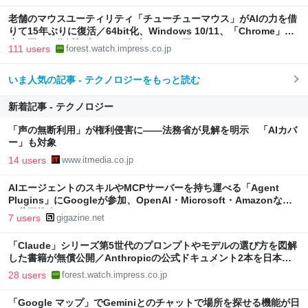
老舗のマウスユーティリティ「チューチューマウス」がAIの力を借
りて15年ぶりに復活／64bit化、Windows 10/11、「Chrome」も
走り回る。復活記念で2026年末まで500円
111 users
forest.watch.impress.co.jp
いま人気の記事 - テクノロジーをもっと読む
新着記事 - テクノロジー
「声の無断利用」が権利侵害に――法務省が見解を明示 「AIカバ
ー」も対象
14 users
www.itmedia.co.jp
AIエージェントのスキルやMCPサーバーを持ち運べる「Agent
Plugins」にGoogleが参加、OpenAI・Microsoft・Amazonなど
と共同推進
7 users
gigazine.net
「Claude」シリーズ第5世代のプロンプトやモデルの選び方を図解
した書籍が無償公開／Anthropicの公式ドキュメント2本を日本語
で図解した『Claude 5世代 マスターガイド』【Book Watch/ニュ
28 users
forest.watch.impress.co.jp
ース】
「Google マップ」でGeminiとのチャットで場所を探せる機能が日