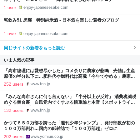
1 user
enjoy-japanesesake.com
宅飲み51 黒耀 特別純米酒 - 日本酒を楽しむ若者のブログ
1 user
enjoy-japanesesake.com
同じサイトの新着をもっと読む
いま人気の記事
「高市総理には愛想尽かした」コメ余りに農家が悲鳴 売値は生産
原価の半分以下に…肥料代や燃料代は高騰「今年でやめる」農家も
｜FNNプライムオンライン
252 users
www.fnn.jp
「みんな高市さんに何も言えない」「半分以上が反対」 消費税減税
めぐる舞台裏 自民党内でくすぶる慎重論と本音【スポットライ
ト】｜FNNプライムオンライン
132 users
www.fnn.jp
かつて６５０万部を誇った「週刊少年ジャンプ」、発行部数が初の
１００万部割れ…国内の紙雑誌で「１００万部超」ゼロに
202 users
www.yomiuri.co.jp