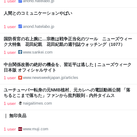
1 user
anond.hatelabo.jp
人間とのコミュニケーションやばい
1 user
anond.hatelabo.jp
国防長官の右上腕に…宗教は戦争正当化のツール ニューズウィー
ク大特集 花田紀凱 花田紀凱の週刊誌ウォッチング（1077）
1 user
www.sankei.com
中台関係改善の絶好の機会を、習近平は逃した | ニューズウィーク
日本版 オフィシャルサイト
1 user
www.newsweekjapan.jp/articles
ユーチューバー転身の元NMB植村、元カレへの電話動画公開 「落
ちるとこまで落ちた」ファンから批判殺到 - 内外タイムス
1 user
naigaitimes.com
｜ 無印良品
1 user
www.muji.com