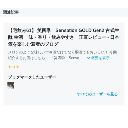
関連記事
【宅飲み61】 笑四季 Sensation GOLD Gen2 古式生
酛 生酒 味・香り・飲みやすさ 正直レビュー - 日本
酒を楽しむ若者のブログ
メロンのような味わい🍈冷酒だけでなく燗酒でもおいしい！ 今回
紹介するお酒はこちら！ 「笑四季 Sensa...
概要を表示
31
y
y
e
e
ブックマークしたユーザー
ll
ll
o
o
w
w
すべてのユーザーを見る