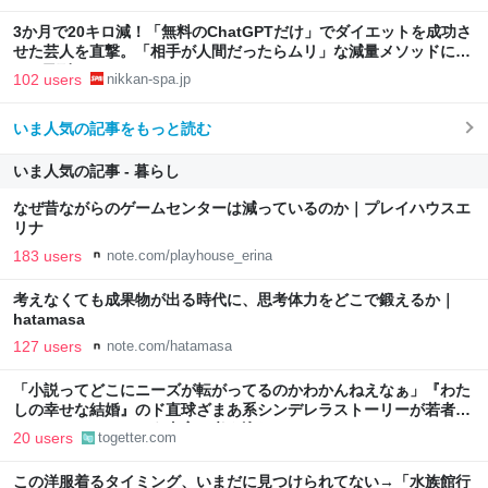
3か月で20キロ減！「無料のChatGPTだけ」でダイエットを成功さ
せた芸人を直撃。「相手が人間だったらムリ」な減量メソッドに驚
き | 日刊SPA!
102 users
nikkan-spa.jp
いま人気の記事をもっと読む
いま人気の記事 - 暮らし
なぜ昔ながらのゲームセンターは減っているのか｜プレイハウスエ
リナ
183 users
note.com/playhouse_erina
考えなくても成果物が出る時代に、思考体力をどこで鍛えるか｜
hatamasa
127 users
note.com/hatamasa
「小説ってどこにニーズが転がってるのかわかんねえなぁ」『わた
しの幸せな結婚』のド直球ざまあ系シンデレラストーリーが若者に
ヒットしているという事実に考え込む
20 users
togetter.com
この洋服着るタイミング、いまだに見つけられてない→「水族館行