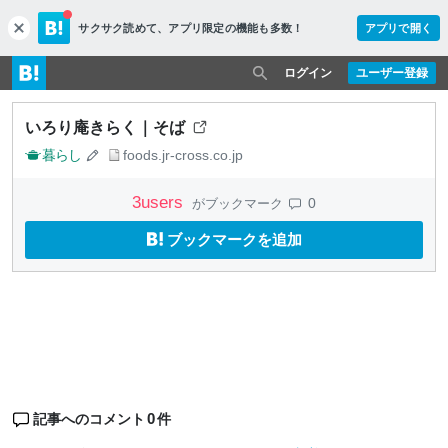
サクサク読めて、
アプリ限定の機能も多数！
アプリで開く
c
l
o
ログイン
ユーザー登録
s
e
いろり庵きらく｜そば
暮らし
foods.jr-cross.co.jp
3
users
0
がブックマーク
ブックマークを追加
0
記事へのコメント
件