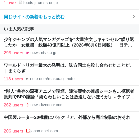
1 user
foods.jr-cross.co.jp
同じサイトの新着をもっと読む
いま人気の記事
少年ジャンプの人気マンガグッズを“大量注文しキャンセル”繰り返
したか 女逮捕 総額43億円以上（2026年8月6日掲載）｜日テレ
NEWS NNN
295 users
news.ntv.co.jp
ワールドトリガー最大の発明は、味方同士を殺し合わせたことだ。
｜まくらぎ
113 users
note.com/makuragi_note
“獣人”共存の深夜アニメで喫煙、違法薬物の連想シーンも…視聴者
批判でBPO議論「紛らわしいことは放送しないほうが」 - ライブド
アニュース
262 users
news.livedoor.com
中国製ルーター20機種にバックドア、外部から完全制御のおそれ
206 users
japan.cnet.com