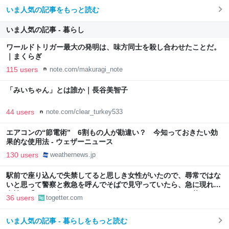
いま人気の記事をもっと読む
いま人気の記事 - 暮らし
ワールドトリガー最大の発明は、味方同士を殺し合わせたことだ。
｜まくらぎ
115 users
note.com/makuragi_note
「みいちゃん」とは誰か｜長谷美智子
44 users
note.com/clear_turkey533
エアコンの“節電術” 6割もの人が勘違い？ 今知っておきたい効
果的な使用法 - ウェザーニュース
130 users
weathernews.jp
駅前で座り込んで失禁してると思しき女性がいたので、尋常ではな
いと思って警察と救急を呼んでそばで見守っていたら、急に現れた
女性に「あなた何してるんですか！？」とスマホをはたき落とされ
36 users
togetter.com
た話
いま人気の記事 - 暮らしをもっと読む