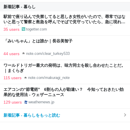
新着記事 - 暮らし
駅前で座り込んで失禁してると思しき女性がいたので、尋常ではな
いと思って警察と救急を呼んでそばで見守っていたら、急に現れた
女性に「あなた何してるんですか！？」とスマホをはたき落とされ
35 users
togetter.com
た話
「みいちゃん」とは誰か｜長谷美智子
44 users
note.com/clear_turkey533
ワールドトリガー最大の発明は、味方同士を殺し合わせたことだ。
｜まくらぎ
115 users
note.com/makuragi_note
エアコンの“節電術” 6割もの人が勘違い？ 今知っておきたい効
果的な使用法 - ウェザーニュース
129 users
weathernews.jp
新着記事 - 暮らしをもっと読む