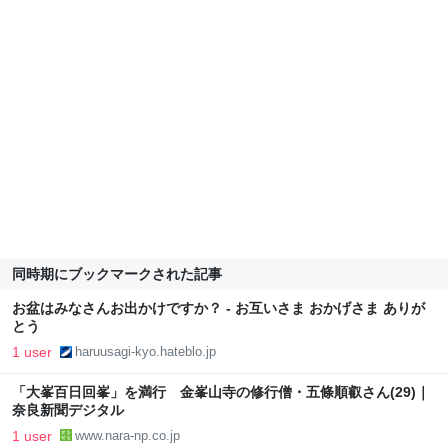
同時期にブックマークされた記事
お盆はみなさんお出かけですか？ - お互いさま おかげさま ありが
とう
1 user
haruusagi-kyo.hateblo.jp
「大峯百日回峯」を満行 金峯山寺の修行僧・五條順叡さん(29)｜
奈良新聞デジタル
1 user
www.nara-np.co.jp