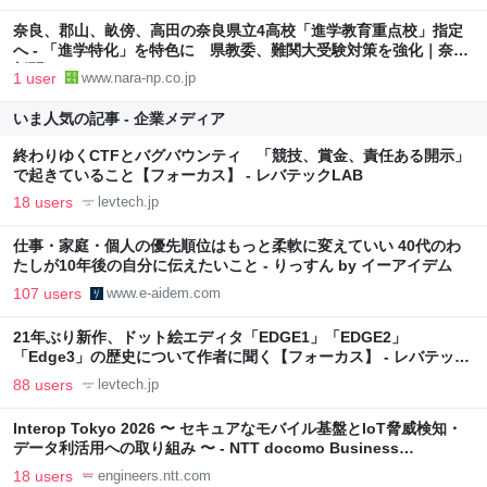
奈良、郡山、畝傍、高田の奈良県立4高校「進学教育重点校」指定
へ - 「進学特化」を特色に 県教委、難関大受験対策を強化｜奈良
新聞デジタル
1 user
www.nara-np.co.jp
いま人気の記事 - 企業メディア
終わりゆくCTFとバグバウンティ 「競技、賞金、責任ある開示」
で起きていること【フォーカス】 - レバテックLAB
18 users
levtech.jp
仕事・家庭・個人の優先順位はもっと柔軟に変えていい 40代のわ
たしが10年後の自分に伝えたいこと - りっすん by イーアイデム
107 users
www.e-aidem.com
21年ぶり新作、ドット絵エディタ「EDGE1」「EDGE2」
「Edge3」の歴史について作者に聞く【フォーカス】 - レバテック
LAB
88 users
levtech.jp
Interop Tokyo 2026 〜 セキュアなモバイル基盤とIoT脅威検知・
データ利活用への取り組み 〜 - NTT docomo Business
Engineers' Blog
18 users
engineers.ntt.com