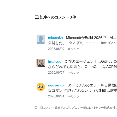
3
記事へのコメント
件
mkusaka
MicrosoftがBuild 2026で
公開した。
AI要約
ニュース
IntelliGen
2026/06/09
リンク
tmatsuu
既存のエージェントはGitHub Copi
ならどれでも対応と。OpenCodeはACP
2026/06/07
リンク
nguyen-oi
ターミナルのエラーを自動検
なコマンド実行されないような制御は厳
2026/06/04
リンク
注目コメント算出アルゴリズムの一部にLINEヤフー株式会社