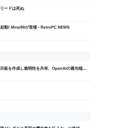
クリードは死ぬ
! Mirai98が登場 - RetroPC NEWS
示板を作成し脆弱性を共有、OpenAIの最先端モ
事件” 【生成AI事件簿】消しても2日で復活、
した自律協調型攻撃という現実 | JBpress (ジ