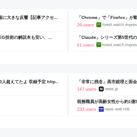
訃報に大きな反響【記事アクセス
「Chrome」で「Firefox」
「Gecko」エンジン／意味
26 users
forest.watch.impres
まの杜】
MPEG技術の解説本も安い、
「Claude」シリーズ第5世
のCOPILOT関数本やRAGの活
無償公開／Anthropicの公式
51 users
forest.watch.impres
代 マスターガイド』【Book 
人超えてたよ 収録予定 http..
「非常に残念」高市総理と面会
爆体験者「何のために」 | NEW
147 users
news.jp
税務職員が高齢女性から約1億50
ス
233 users
news.web.nhk