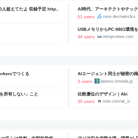
人超えてたよ 収録予定 http..
AI時代、アーキテクトやテッ
51 users
zenn.dev/neko3cs
USBメモリからPC-9801環境を起動
44 users
retropcnews.com
Workersでつくる
AIエージェント同士が秘密の掲
デルが引き起こしたもう一つの“
3 users
jbpress.ismedia.jp
AIエージェントの秘密掲示板が示
ェイビープレス)
ーバを所有しない」こと
比較優位のデザイン｜Aki
35 users
note.com/ak_iii