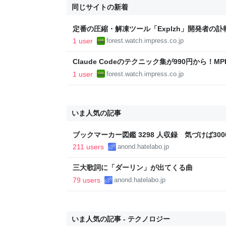
同じサイトの新着
定番の圧縮・解凍ツール「Explzh」開発者の
ランキング】
1 user
forest.watch.impress.co.jp
Claude Codeのテクニック集が990円から！
「Kindle本サマーセール」第2弾開始！／Excel
1 user
forest.watch.impress.co.jp
用本も990円！【Book Watch/セール情報】
いま人気の記事
ブックマーカー図鑑 3298 人収録 気づけば3000
211 users
anond.hatelabo.jp
三大歌詞に「ダーリン」が出てくる曲
79 users
anond.hatelabo.jp
いま人気の記事 - テクノロジー