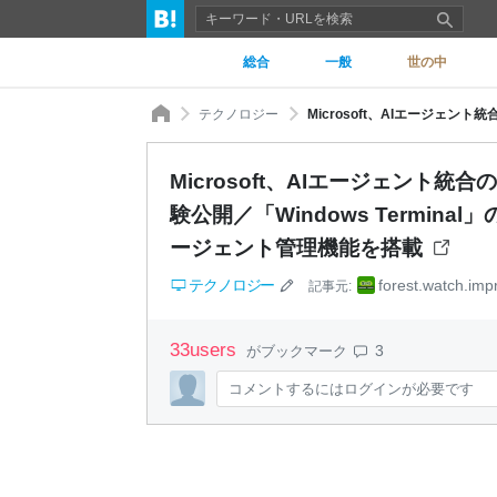
総合
一般
世の中
テクノロジー
Microsoft、AIエージェント統合の「Int
験公開／「Windows Termin
ージェント管理機能を搭載
テクノロジー
forest.watch.imp
記事元:
33
users
3
がブックマーク
コメントするにはログインが必要です