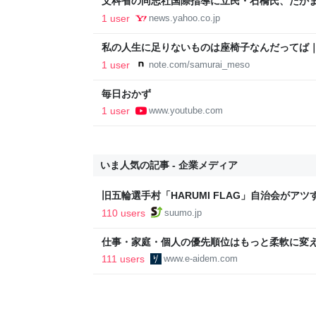
文科省の同志社国際指導に立民・石橋氏、たか
抗議船乗船を「異例の事態」 #エキスパートトピ（
1 user
news.yahoo.co.jp
Yahoo!ニュース
私の人生に足りないものは座椅子なんだってば
1 user
note.com/samurai_meso
毎日おかず
1 user
www.youtube.com
いま人気の記事 - 企業メディア
旧五輪選手村「HARUMI FLAG」自治会がア
ルで挑む、盆踊り2万人集客や交通改善など“街
110 users
suumo.jp
区
仕事・家庭・個人の優先順位はもっと柔軟に変えて
後の自分に伝えたいこと - りっすん by イーア
111 users
www.e-aidem.com