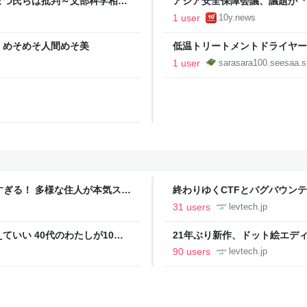
まつ氏らは批判～文部科学相は
アジア安全保障会議、議題が『
石渡嶺司） - エキスパート -
12時間延長
1 user
10y.news
｜めそめそ人間めそ美
低温トリートメントドライヤー
1 user
sarasara100.seesaa.
ツすぎる！ 多様な住人が本気スキ
終わりゆくCTFとバグバウン
の価値向上”戦略 東京・中央
ること【フォーカス】 - レバテ
31 users
levtech.jp
いい 40代のわたしが10年
21年ぶり新作、ドット絵エディタ
イデム
ついて作者に聞く【フォーカス】
90 users
levtech.jp