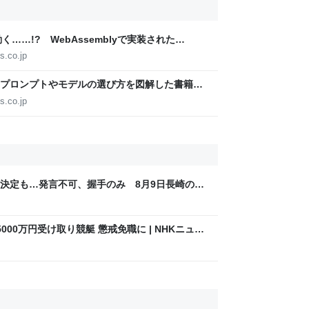
が動く……!? WebAssemblyで実装された
があるかどうかはともかくロマンたっぷり【やじう
s.co.jp
代のプロンプトやモデルの選び方を図解した書籍が
ドキュメント2本を日本語で図解した『Claude 5世
s.co.jp
Watch/ニュース】
決定も…発言不可、握手のみ 8月9日長崎の被
Sjp
00万円受け取り競艇 懲戒免職に | NHKニュー