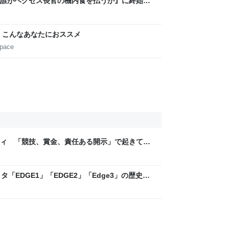
誰がヘグセス長官の機内食を払うか』に終始し
 こんなあなたにおススメ
space
ティ 「競技、賞金、責任ある開示」で起きてい
ックLAB
「EDGE1」「EDGE2」「Edge3」の歴史に
 - レバテックLAB