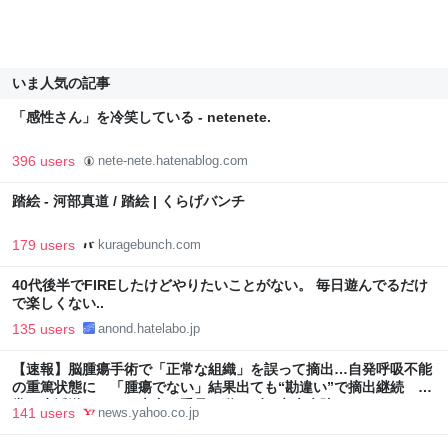
いま人気の記事
「感性さん」を冷笑している - netenete.
396 users
nete-nete.hatenablog.com
踏絵 - 河部真道 / 踏絵 | くらげバンチ
179 users
kuragebunch.com
40代後半でFIREしたけどやりたいことがない。 毎日遊んでるだけ
で楽しくない..
135 users
anond.hatelabo.jp
【速報】脳腫瘍手術で「正常な組織」を誤って摘出…自発呼吸不能
の重篤状態に 「腫瘍でない」結果出ても“勘違い”で摘出継続 通
常の生活送っていた患者が手足も動かず 京大病院（MBSニュー
141 users
news.yahoo.co.jp
ス） - Yahoo!ニュース