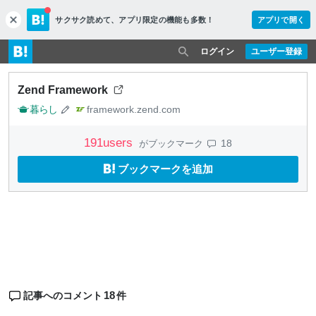
サクサク読めて、
アプリ限定の機能も多数！
アプリで開く
c
l
o
ログイン
ユーザー登録
s
e
Zend Framework
暮らし
framework.zend.com
191
users
18
がブックマーク
ブックマークを追加
18
記事へのコメント
件