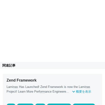
関連記事
Zend Framework
Lami
nas
Has Launched! Zend Framework is now the Lami
nas
Project! Learn More Perf
orm
ance Engineere...
概要を表示