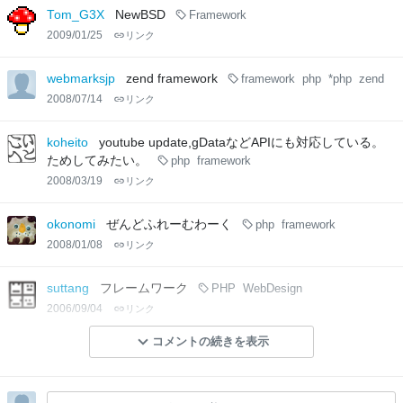
Tom_G3X
NewBSD
Framework
2009/01/25
リンク
webmarksjp
zend framework
framework
php
*php
zend
2008/07/14
リンク
koheito
youtube update,gDataなどAPIにも対応している。
ためしてみたい。
php
framework
2008/03/19
リンク
okonomi
ぜんどふれーむわーく
php
framework
2008/01/08
リンク
suttang
フレームワーク
PHP
WebDesign
2006/09/04
リンク
コメントの続きを表示