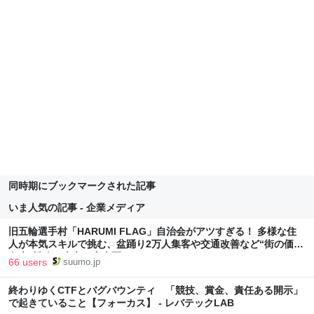
同時期にブックマークされた記事
いま人気の記事 - 企業メディア
旧五輪選手村「HARUMI FLAG」自治会がアツすぎる！ 多様な住
人が本気スキルで挑む、盆踊り2万人集客や交通改善など“街の価値
向上”戦略 東京・中央区
66 users
suumo.jp
終わりゆくCTFとバグバウンティ 「競技、賞金、責任ある開示」
で起きていること【フォーカス】 - レバテックLAB