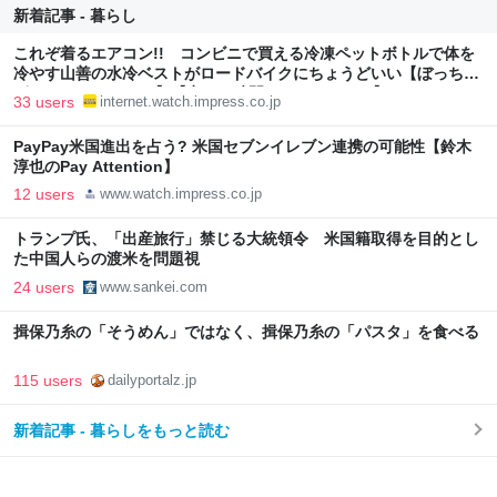
新着記事 - 暮らし
これぞ着るエアコン!! コンビニで買える冷凍ペットボトルで体を
冷やす山善の水冷ベストがロードバイクにちょうどいい【ぼっち・
ざ・ろーど！その14】【空いた時間でなにしてる？】
33 users
internet.watch.impress.co.jp
PayPay米国進出を占う? 米国セブンイレブン連携の可能性【鈴木
淳也のPay Attention】
12 users
www.watch.impress.co.jp
トランプ氏、「出産旅行」禁じる大統領令 米国籍取得を目的とし
た中国人らの渡米を問題視
24 users
www.sankei.com
揖保乃糸の「そうめん」ではなく、揖保乃糸の「パスタ」を食べる
115 users
dailyportalz.jp
新着記事 - 暮らしをもっと読む