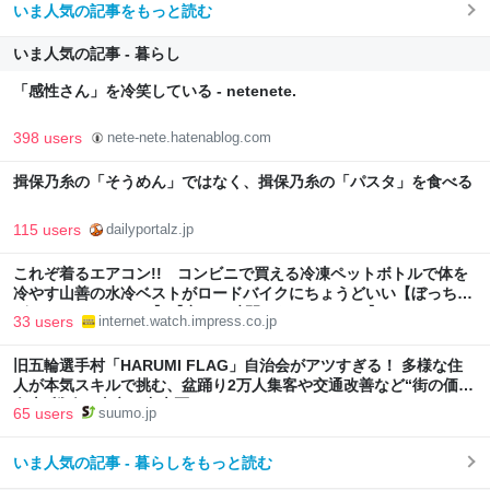
いま人気の記事をもっと読む
いま人気の記事 - 暮らし
「感性さん」を冷笑している - netenete.
398 users
nete-nete.hatenablog.com
揖保乃糸の「そうめん」ではなく、揖保乃糸の「パスタ」を食べる
115 users
dailyportalz.jp
これぞ着るエアコン!! コンビニで買える冷凍ペットボトルで体を
冷やす山善の水冷ベストがロードバイクにちょうどいい【ぼっち・
ざ・ろーど！その14】【空いた時間でなにしてる？】
33 users
internet.watch.impress.co.jp
旧五輪選手村「HARUMI FLAG」自治会がアツすぎる！ 多様な住
人が本気スキルで挑む、盆踊り2万人集客や交通改善など“街の価値
向上”戦略 東京・中央区
65 users
suumo.jp
いま人気の記事 - 暮らしをもっと読む