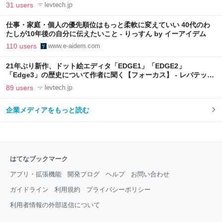
31 users
levtech.jp
仕事・家庭・個人の優先順位はもっと柔軟に変えていい 40代のわ
たしが10年後の自分に伝えたいこと - りっすん by イーアイデム
110 users
www.e-aidem.com
21年ぶり新作、ドット絵エディタ「EDGE1」「EDGE2」
「Edge3」の歴史について作者に聞く【フォーカス】 - レバテック
LAB
89 users
levtech.jp
企業メディアをもっと読む
はてなブックマーク
アプリ・拡張機能
開発ブログ
ヘルプ
お問い合わせ
ガイドライン
利用規約
プライバシーポリシー
利用者情報の外部送信について