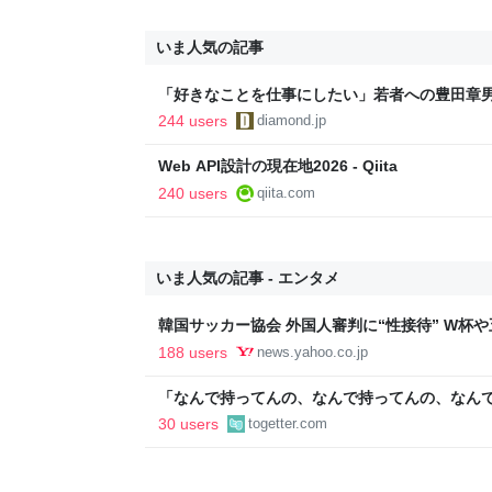
いま人気の記事
「好きなことを仕事にしたい」若者への豊田章
音も出なかった
244 users
diamond.jp
Web API設計の現在地2026 - Qiita
240 users
qiita.com
いま人気の記事 - エンタメ
韓国サッカー協会 外国人審判に“性接待” W杯や
間で10人余に対し JNN報告書入手（TBS NEWS DIG
188 users
news.yahoo.co.jp
Yahoo!ニュース
「なんで持ってんの、なんで持ってんの、なん
いかわ』入場者特典のボンボンドロップシール
30 users
togetter.com
出品される