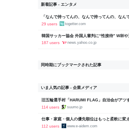
新着記事 - エンタメ
「なんで持ってんの、なんで持ってんの、なん
いかわ』入場者特典のボンボンドロップシール
29 users
togetter.com
出品される
韓国サッカー協会 外国人審判に“性接待” W杯や
間で10人余に対し JNN報告書入手（TBS NEWS DIG
187 users
news.yahoo.co.jp
Yahoo!ニュース
同時期にブックマークされた記事
いま人気の記事 - 企業メディア
旧五輪選手村「HARUMI FLAG」自治会がア
ルで挑む、盆踊り2万人集客や交通改善など“街
114 users
suumo.jp
区
仕事・家庭・個人の優先順位はもっと柔軟に変えて
後の自分に伝えたいこと - りっすん by イーア
112 users
www.e-aidem.com