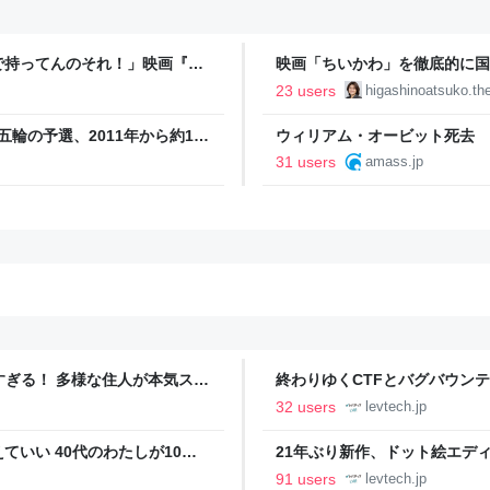
で持ってんのそれ！」映画『ち
映画「ちいかわ」を徹底的に国
が配布期間前にフリマサイトで
23 users
higashinoatsuko.thel
五輪の予選、2011年から約1年
ウィリアム・オービット死去 マド
 Powered by JNN） -
をプロデュース - amass
31 users
amass.jp
ツすぎる！ 多様な住人が本気スキ
終わりゆくCTFとバグバウン
の価値向上”戦略 東京・中央
ること【フォーカス】 - レバテ
32 users
levtech.jp
いい 40代のわたしが10年
21年ぶり新作、ドット絵エディタ
イデム
ついて作者に聞く【フォーカス】
91 users
levtech.jp