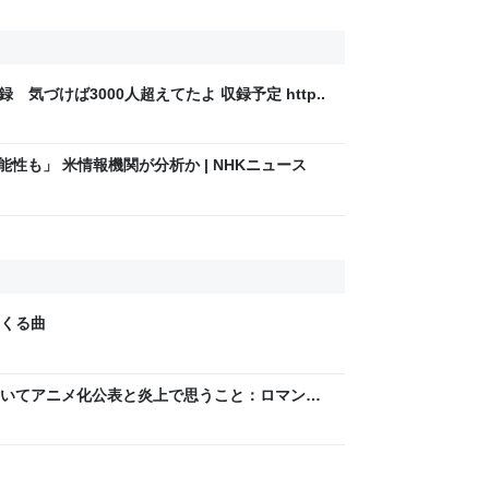
録 気づけば3000人超えてたよ 収録予定 http..
性も」 米情報機関が分析か | NHKニュース
くる曲
いてアニメ化公表と炎上で思うこと：ロマン優