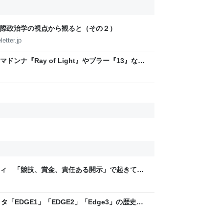
際政治学の視点から観ると（その２）
etter.jp
ンナ『Ray of Light』やブラー『13』など
ティ 「競技、賞金、責任ある開示」で起きてい
ックLAB
「EDGE1」「EDGE2」「Edge3」の歴史に
 - レバテックLAB