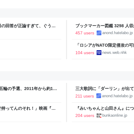
男の回答が正論すぎて、ぐうの
ブックマーカー図鑑 3298 人収
457 users
anond.hatelabo.jp
「ロシアがNATO限定侵攻の可能
104 users
news.web.nhk
五輪の予選、2011年から約1年
三大歌詞に「ダーリン」が出て
 Powered by JNN） -
211 users
anond.hatelabo.jp
で持ってんのそれ！」映画『ち
『みいちゃんと山田さん』につ
が配布期間前にフリマサイトで
光連載404
204 users
bunkaonline.jp