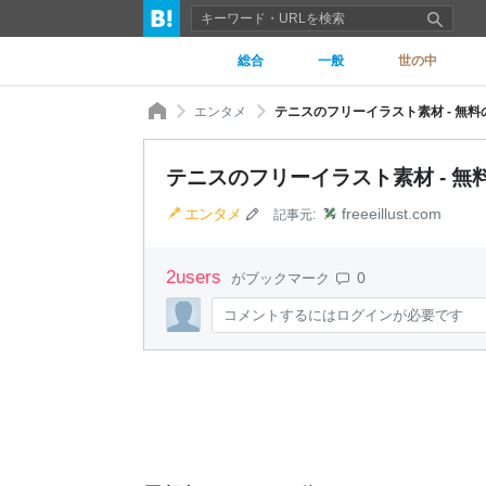
総合
一般
世の中
エンタメ
テニスのフリーイラスト素材 - 無料
テニスのフリーイラスト素材 - 無
エンタメ
freeeillust.com
記事元:
2
users
0
がブックマーク
コメントするにはログインが必要です