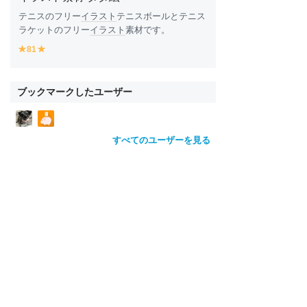
テニスのフリー
イラスト
テニスボールとテニス
ラケットのフリー
イラスト
素材です。
81
y
y
e
e
ll
ll
o
o
ブックマークしたユーザー
w
w
すべてのユーザーを見る