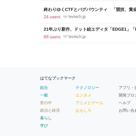
終わりゆくCTFとバグバウンティ 「競技、賞
ること【フォーカス】 - レバテックLAB
24 users
levtech.jp
21年ぶり新作、ドット絵エディタ「EDGE1」「E
ついて作者に聞く【フォーカス】 - レバテックL
89 users
levtech.jp
はてなブックマーク
総合
テクノロジー
アプリ・
一般
エンタメ
開発ブロ
世の中
アニメとゲーム
ヘルプ
政治と経済
おもしろ
お問い合
暮らし
学び