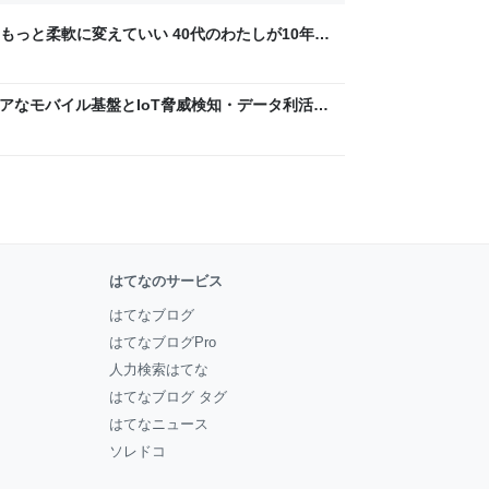
もっと柔軟に変えていい 40代のわたしが10年後
ん by イーアイデム
 〜 セキュアなモバイル基盤とIoT脅威検知・データ利活用
usiness Engineers' Blog
はてなのサービス
はてなブログ
はてなブログPro
人力検索はてな
はてなブログ タグ
はてなニュース
ソレドコ