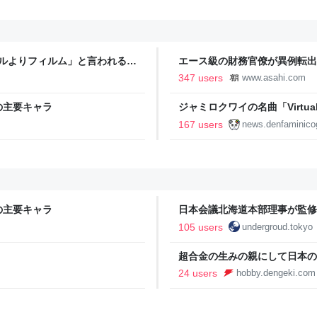
タルよりフィルム」と言われるの
エース級の財務官僚が異例転出
新聞
347 users
www.asahi.com
の主要キャラ
ジャミロクワイの名曲「Virtual In
公式日本語字幕付きMVがいきなり
167 users
news.denfaminico
りとなる日本公演を記念して
の主要キャラ
日本会議北海道本部理事が監修
か - 枝久保達也プロフィール
105 users
undergroud.tokyo
超合金の生みの親にして日本の
んを偲んで | 電撃ホビーウェブ
24 users
hobby.dengeki.com