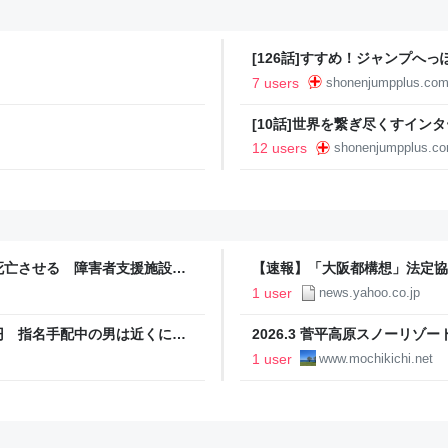
[126話]すすめ！ジャンプへっ
7 users
shonenjumpplus.co
[10話]世界を繋ぎ尽くすインタ
ャンプ＋
12 users
shonenjumpplus.c
死亡させる 障害者支援施設で
【速報】「大阪都構想」法定協
 Yahoo!ニュース
ース） - Yahoo!ニュース
1 user
news.yahoo.co.jp
円 指名手配中の男は近くに潜
2026.3 菅平高原スノーリゾ
 - Yahoo!ニュース
ーズンの滑り納め ～ - 親ば
1 user
www.mochikichi.net