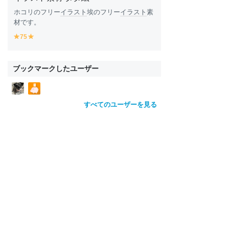
ホコリのフリー
イラスト
埃のフリー
イラスト
素
材です。
75
y
y
e
e
ll
ll
o
o
ブックマークしたユーザー
w
w
すべてのユーザーを見る