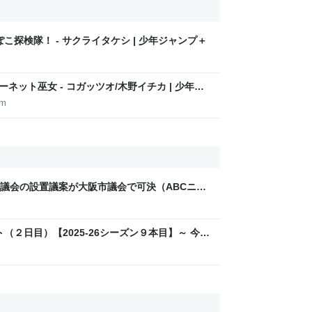
ぽこ探検隊！ - サクライタケシ | 少年ジャンプ＋
m
ーネット巫女 - コガッツオ/木野イチカ | 少年ジ
om
議会の設置議案が大阪市議会で可決（ABCニュ
ート（２日目）【2025-26シーズン９本目】～ 今シ
かパパの子育て日記