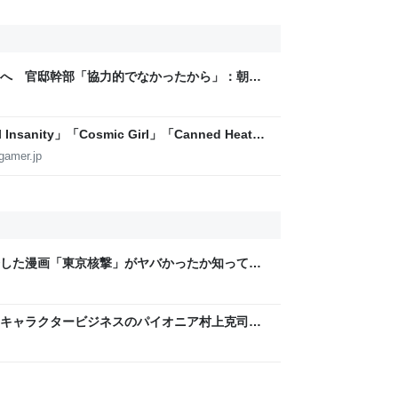
へ 官邸幹部「協力的でなかったから」：朝日
sanity」「Cosmic Girl」「Canned Heat」
公開！「SUMMER SONIC 2026」での9年ぶ
gamer.jp
した漫画「東京核撃」がヤバかったか知ってる
サイト
キャラクタービジネスのパイオニア村上克司さ