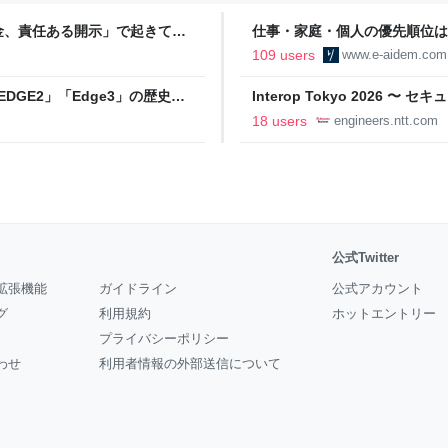
金、責任ある開示」で起きてい
仕事・家庭・個人の優先順位は
の自分に伝えたいこと - りっす
109 users
www.e-aidem.com
DGE2」「Edge3」の歴史に
Interop Tokyo 2026
AB
への取り組み 〜 - NTT docomo B
18 users
engineers.ntt.com
公式Twitter
拡張機能
ガイドライン
公式アカウント
グ
利用規約
ホットエントリー
プライバシーポリシー
わせ
利用者情報の外部送信について