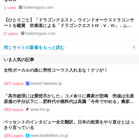
1 user
fudemogura.com
【ひとりごと】「ドラゴンクエスト」ウインドオーケストラコンサ
ートを鑑賞 吹奏楽による「ドラゴンクエストⅣ．Ⅴ．Ⅵ」 - ふで
モグラの気ままな日常
2 users
fudemogura.com
同じサイトの新着をもっと読む
いま人気の記事
女性ボーカルの曲に男性コーラス入れるな！クソが！
187 users
anond.hatelabo.jp
「高市総理には愛想尽かした」コメ余りに農家が悲鳴 売値は生産
原価の半分以下に…肥料代や燃料代は高騰「今年でやめる」農家も
｜FNNプライムオンライン
382 users
www.fnn.jp
ベッセントのインタビュー全文翻訳。日本の政策をやり直せとはっ
きり言っている
185 users
www.landerblue.co.jp