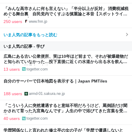
「みんな高市さんに何も言えない」「半分以上が反対」 消費税減税
めぐる舞台裏 自民党内でくすぶる慎重論と本音【スポットライ
ト】｜FNNプライムオンライン
250 users
www.fnn.jp
いま人気の記事をもっと読む
いま人気の記事 - 学び
広島にある古い公衆便所、実は10年ほど前まで、それが被爆建物だ
と知られていなかった…投下直後に近くの水道から出る水を飲ん
で、多くの被爆者が息絶えた
13 users
togetter.com
自分のサーバーで日本地図を表示する｜Japan PMTiles
188 users
armd-01.sakura.ne.jp
「こういう人に突然遭遇すると意味不明だろうけど、罵倒語だけ聞
かされて育った九官鳥なんです」人生の中で浴びてきた言葉を受け
継いでしまう話
40 users
togetter.com
学歴関係なしと言われた修士卒の女の子が「学歴で優遇しないと