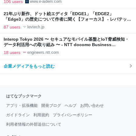
106 users
www.e-aidem.com
21年ぶり新作、ドット絵エディタ「EDGE1」「EDGE2」
「Edge3」の歴史について作者に聞く【フォーカス】 - レバテック
LAB
87 users
levtech.jp
Interop Tokyo 2026 〜 セキュアなモバイル基盤とIoT脅威検知・
データ利活用への取り組み 〜 - NTT docomo Business
Engineers' Blog
18 users
engineers.ntt.com
企業メディアをもっと読む
はてなブックマーク
アプリ・拡張機能
開発ブログ
ヘルプ
お問い合わせ
ガイドライン
利用規約
プライバシーポリシー
利用者情報の外部送信について