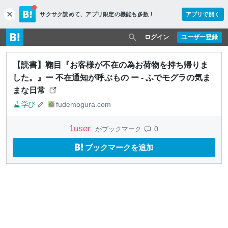
サクサク読めて、
アプリ限定の機能も多数！
アプリで開く
c
l
o
ログイン
ユーザー登録
s
e
【読書】鞠目『お客様が不在の為お荷物を持ち帰りま
した。』ー 不在通知が呼ぶもの ー - ふでモグラの気ま
まな日常
学び
fudemogura.com
1
user
0
がブックマーク
ブックマークを追加