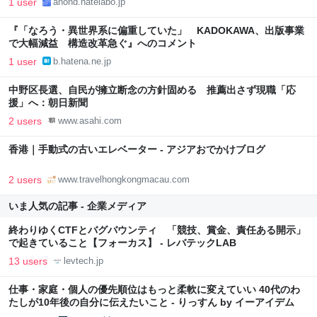
1 user
anond.hatelabo.jp
『「なろう・異世界系に偏重していた」 KADOKAWA、出版事業
で大幅減益 構造改革急ぐ』へのコメント
1 user
b.hatena.ne.jp
中野区長選、自民が擁立断念の方針固める 推薦出さず現職「応
援」へ：朝日新聞
2 users
www.asahi.com
香港｜手動式の古いエレベーター - アジアおでかけブログ
2 users
www.travelhongkongmacau.com
いま人気の記事 - 企業メディア
終わりゆくCTFとバグバウンティ 「競技、賞金、責任ある開示」
で起きていること【フォーカス】 - レバテックLAB
13 users
levtech.jp
仕事・家庭・個人の優先順位はもっと柔軟に変えていい 40代のわ
たしが10年後の自分に伝えたいこと - りっすん by イーアイデム