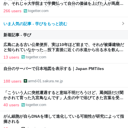
か、それじゃ大学院まで学費払って自分の価値を上げた人が馬鹿じ
ゃないですか」と捨て台詞を残して会社を辞めてった話
266 users
togetter.com
いま人気の記事 - 学びをもっと読む
新着記事 - 学び
広島にある古い公衆便所、実は10年ほど前まで、それが被爆建物だ
と知られていなかった…投下直後に近くの水道から出る水を飲ん
で、多くの被爆者が息絶えた
13 users
togetter.com
自分のサーバーで日本地図を表示する｜Japan PMTiles
188 users
armd-01.sakura.ne.jp
「こういう人に突然遭遇すると意味不明だろうけど、罵倒語だけ聞
かされて育った九官鳥なんです」人生の中で浴びてきた言葉を受け
継いでしまう話
40 users
togetter.com
がん細胞が自らDNAを壊して進化している可能性が研究によって指
摘される