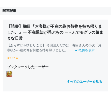
関連記事
【読書】鞠目『お客様が不在の為お荷物を持ち帰りま
した。』ー 不在通知が呼ぶもの ー - ふでモグラの気ま
まな日常
【あらすじ＆ひとりごと】 今回読んだのは、鞠目さんの
小説
『お
客様が不在の為お荷物を持ち帰りました。...
概要を表示
137
y
y
e
e
ブックマークしたユーザー
ll
ll
o
o
w
w
すべてのユーザーを見る