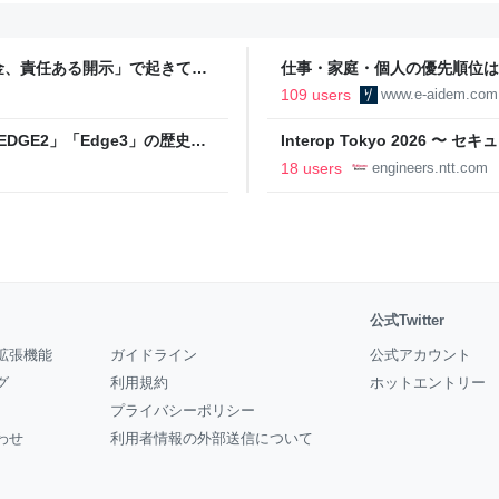
金、責任ある開示」で起きてい
仕事・家庭・個人の優先順位は
の自分に伝えたいこと - りっす
109 users
www.e-aidem.com
DGE2」「Edge3」の歴史に
Interop Tokyo 2026
AB
への取り組み 〜 - NTT docomo B
18 users
engineers.ntt.com
公式Twitter
拡張機能
ガイドライン
公式アカウント
グ
利用規約
ホットエントリー
プライバシーポリシー
わせ
利用者情報の外部送信について