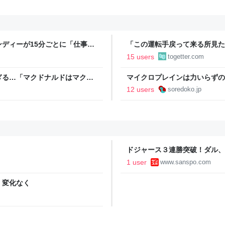
ディーが15分ごとに「仕事お
「この運転手戻って来る所見た
w」「存在がうぜえんだよ早く消
が御札で封印するようにベタベ
15 users
togetter.com
ぎる…「マクドナルドはマクド
マイクロプレインは力いらずのお
12 users
soredoko.jp
ドジャース３連勝突破！ダル、
1 user
www.sanspo.com
、変化なく