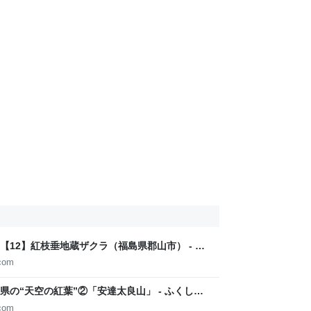
12】紅枝垂地蔵ザクラ（福島県郡山市） - ふ
.com
の“天空の紅葉”②「安達太良山」 - ふくしま
.com