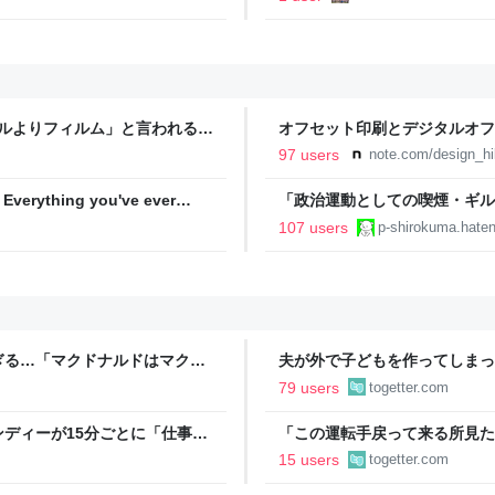
タルよりフィルム」と言われるの
オフセット印刷とデジタルオフ
と。｜デザインのひきだし 津
97 users
note.com/design_hi
hing you've ever
「政治運動としての喫煙・ギル
107 users
p-shirokuma.hate
ぎる…「マクドナルドはマクド
夫が外で子どもを作ってしまっ
金を包んで頭を下げに来ても応
79 users
togetter.com
→「一生復讐になる」「これ本
ディーが15分ごとに「仕事お
「この運転手戻って来る所見た
w」「存在がうぜえんだよ早く消
が御札で封印するようにベタベ
15 users
togetter.com