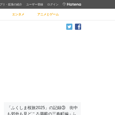
プリ・拡張の紹介
ユーザー登録
ログイン
エンタメ
アニメとゲーム
「ふくしま桜旅2025」の記録③ 街中
も郊外も見どころ満載の三春町編 - ふ