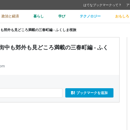
はてなブックマークって？
ア
政治と経済
暮らし
学び
テクノロジー
おもしろ
中も郊外も見どころ満載の三春町編 - ふくしま桜旅
街中も郊外も見どころ満載の三春町編 - ふく
com
ブックマークを追加