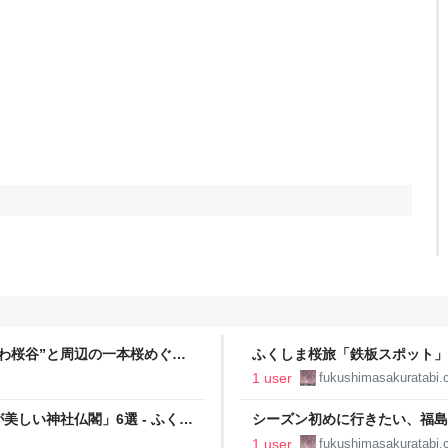
わ桜谷”と周辺の一本桜めぐり
ふくしま桜旅「鉄板スポット」【
くしま桜旅
1 user
fukushimasakuratabi
しい神社仏閣」6選 - ふくし
シーズン初めに行きたい、福島県
桜旅
1 user
fukushimasakuratabi