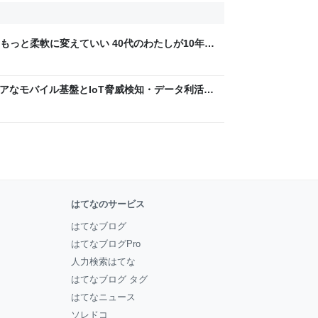
もっと柔軟に変えていい 40代のわたしが10年後
ん by イーアイデム
 〜 セキュアなモバイル基盤とIoT脅威検知・データ利活用
usiness Engineers' Blog
はてなのサービス
はてなブログ
はてなブログPro
人力検索はてな
はてなブログ タグ
はてなニュース
ソレドコ