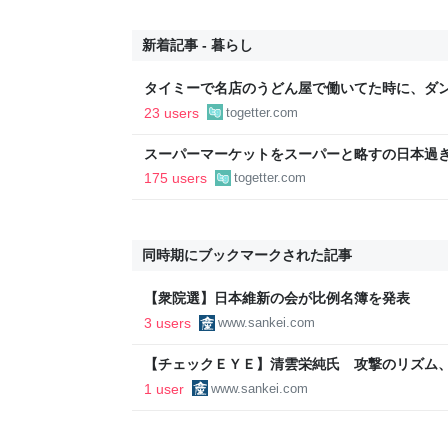
新着記事 - 暮らし
タイミーで名店のうどん屋で働いてた時に、ダン
せえなあ0.5秒で一皿洗えねーと金払わねーぞ
23 users
togetter.com
えろ」と耳元に囁いてきた話
スーパーマーケットをスーパーと略すの日本過
であるべき」「海外でもある」など
175 users
togetter.com
同時期にブックマークされた記事
【衆院選】日本維新の会が比例名簿を発表
3 users
www.sankei.com
【チェックＥＹＥ】清雲栄純氏 攻撃のリズム
1 user
www.sankei.com