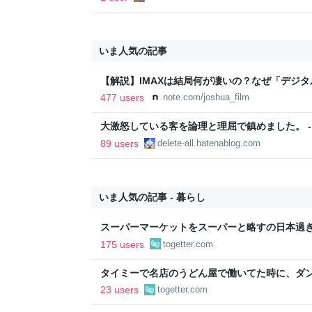
いま人気の記事
【解説】IMAXは結局何が凄いの？なぜ「デジ
か？｜Joshua Connolly
477 users
note.com/joshua_film
大激怒している客を論理と理屈で鎮めました。 - Everyt
Dreamed
89 users
delete-all.hatenablog.com
いま人気の記事 - 暮らし
スーパーマーケットをスーパーと略すの日本過
であるべき」「海外でもある」など
175 users
togetter.com
タイミーで名店のうどん屋で働いてた時に、ダン
せえなあ0.5秒で一皿洗えねーと金払わねーぞ
23 users
togetter.com
えろ」と耳元に囁いてきた話