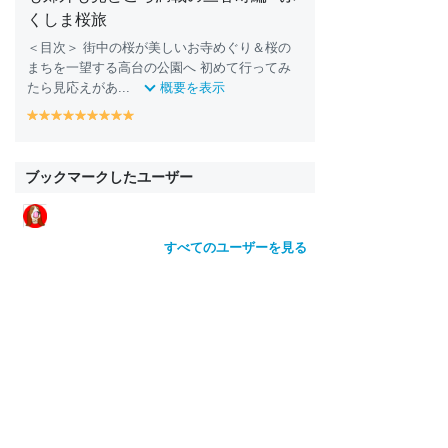
くしま桜旅
＜目次＞ 街中の桜が美しいお寺めぐり＆桜の
まちを一望する高台の公園へ 初めて行ってみ
たら見応えがあ...
概要を表示
y
y
y
y
y
y
y
y
y
e
e
e
e
e
e
e
e
e
ll
ll
ll
ll
ll
ll
ll
ll
ll
o
o
o
o
o
o
o
o
o
ブックマークしたユーザー
w
w
w
w
w
w
w
w
w
すべてのユーザーを見る