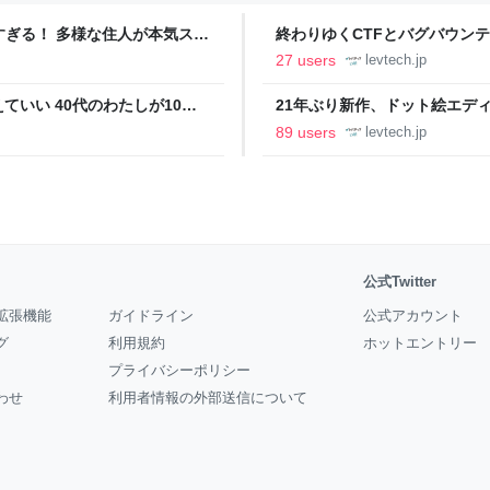
ツすぎる！ 多様な住人が本気スキ
終わりゆくCTFとバグバウン
の価値向上”戦略 東京・中央
ること【フォーカス】 - レバテ
27 users
levtech.jp
いい 40代のわたしが10年
21年ぶり新作、ドット絵エディタ
イデム
ついて作者に聞く【フォーカス】
89 users
levtech.jp
公式Twitter
拡張機能
ガイドライン
公式アカウント
グ
利用規約
ホットエントリー
プライバシーポリシー
わせ
利用者情報の外部送信について