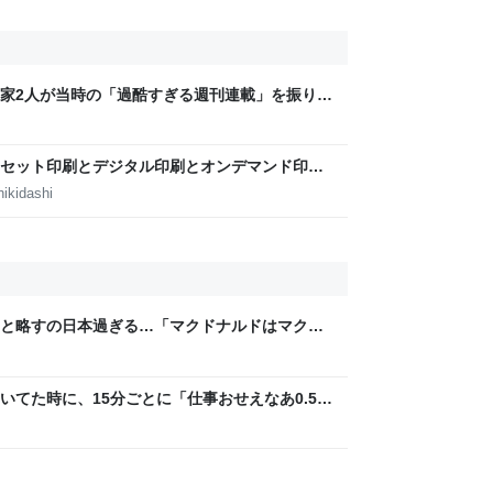
家2人が当時の「過酷すぎる週刊連載」を振り返
稿は落とさない」ストイックな舞台裏 | 日刊
セット印刷とデジタル印刷とオンデマンド印刷
田淳子
ikidashi
と略すの日本過ぎる…「マクドナルドはマクド
など
いてた時に、15分ごとに「仕事おせえなあ0.5秒
w」「存在がうぜえんだよ早く消えろ」と耳元