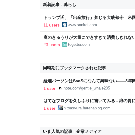
新着記事 - 暮らし
トランプ氏、「出産旅行」禁じる大統領令 米
の渡米を問題視
11 users
www.sankei.com
庭のきゅうりが大量にできすぎて消費しきれな
「きゅうりレシピ」をたくさん集めることにし
23 users
togetter.com
同時期にブックマークされた記事
経理パーソンはSaaSになんて興味ない——3年
経理部長が見た、SaaS営業の本質｜高橋 本塁
1 user
note.com/gentle_whale205
はてなブログを久しぶりに書いてみる - 狼の胃
1 user
nitoasyura.hatenablog.com
いま人気の記事 - 企業メディア