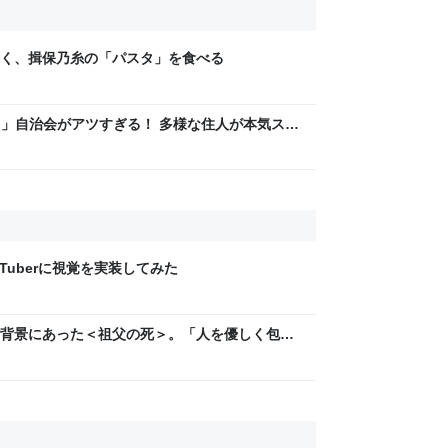
く、揖保乃糸の「パスタ」を食べる
LAG」自治会がアツすぎる！ 多様な住人が本気スキ
交通改善など“街の価値向上”戦略 東京・中央区
Tuberに視覚を実装してみた
背景にあった＜祖父の死＞。「人を優しく包み
持てなくて…」異例のロングヒット曲の裏側と
.jp