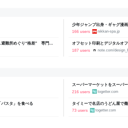
少年ジャンプ出身・ギャグ漫画
る。「ヘルニアで入院しても原
166 users
nikkan-spa.jp
SPA!
避難所めぐり“格差” 専門家
オフセット印刷とデジタルオフ
NNプライムオンライン
と。｜デザインのひきだし 津
187 users
note.com/design_h
スーパーマーケットをスーパー
であるべき」「海外でもある」
216 users
togetter.com
「パスタ」を食べる
タイミーで名店のうどん屋で働
で一皿洗えねーと金払わねーぞ
73 users
togetter.com
で囁かれた話