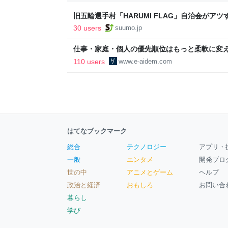
旧五輪選手村「HARUMI FLAG」自治会がア
ルで挑む、盆踊り2万人集客や交通改善など“街
30 users
suumo.jp
区
仕事・家庭・個人の優先順位はもっと柔軟に変えて
後の自分に伝えたいこと - りっすん by イーア
110 users
www.e-aidem.com
はてなブックマーク
総合
テクノロジー
アプリ・
一般
エンタメ
開発ブロ
世の中
アニメとゲーム
ヘルプ
政治と経済
おもしろ
お問い合
暮らし
学び