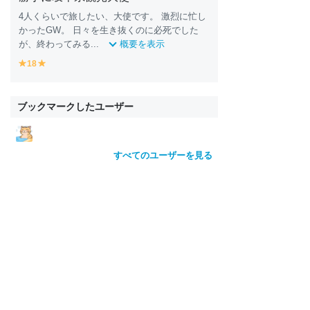
4人くらいで旅したい、大使です。 激烈に忙し
かったGW。 日々を生き抜くのに必死でした
が、終わってみる...
概要を表示
18
y
y
e
e
ll
ll
o
o
ブックマークしたユーザー
w
w
すべてのユーザーを見る