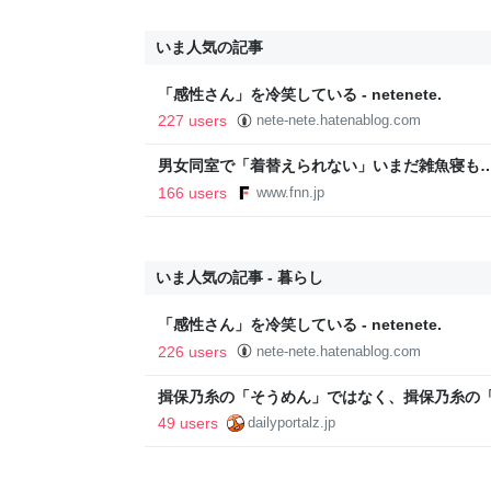
いま人気の記事
「感性さん」を冷笑している - netenete.
227 users
nete-nete.hatenablog.com
男女同室で「着替えられない」いまだ雑魚寝も…
「標準化されていない」 令和8年熊本地震｜F
166 users
www.fnn.jp
いま人気の記事 - 暮らし
「感性さん」を冷笑している - netenete.
226 users
nete-nete.hatenablog.com
揖保乃糸の「そうめん」ではなく、揖保乃糸の
49 users
dailyportalz.jp