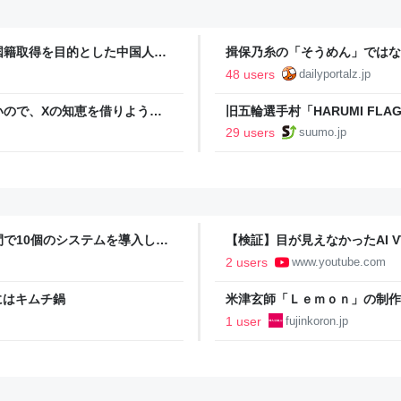
国籍取得を目的とした中国人ら
揖保乃糸の「そうめん」ではな
48 users
dailyportalz.jp
いので、Xの知恵を借りようと
旧五輪選手村「HARUMI F
た
ルで挑む、盆踊り2万人集客や
29 users
suumo.jp
間で10個のシステムを導入した
【検証】目が見えなかったAI V
打（たかはし ほんるいだ）
2 users
www.youtube.com
にはキムチ鍋
米津玄師「Ｌｅｍｏｎ」の制作
込むような懐の広さがまったく
1 user
fujinkoron.jp
は ヒットの復権｜芸能｜婦人公論