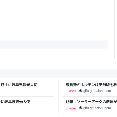
 勝手に岐阜県観光大使
奈賀勢のホルモンは奥飛騨を救う
1 user
gifu.gifutaishi.com
手に岐阜県観光大使
悲報：ソーラーアークの解体が決
1 user
gifu.gifutaishi.com