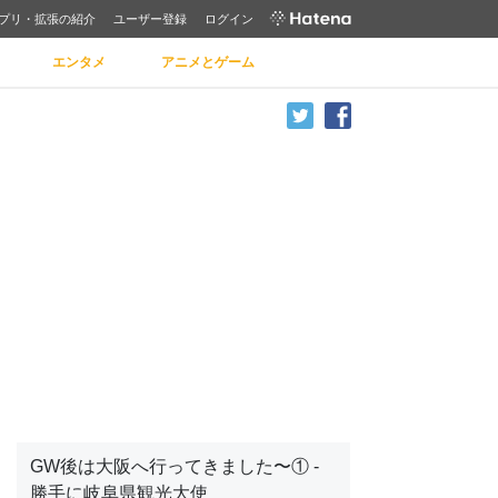
プリ・拡張の紹介
ユーザー登録
ログイン
エンタメ
アニメとゲーム
GW後は大阪へ行ってきました〜① -
勝手に岐阜県観光大使