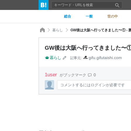
総合
一般
世の中
暮らし
GW後は大阪へ行ってきました〜① -
GW後は大阪へ行ってきました〜①
暮らし
gifu.gifutaishi.com
記事元:
1
user
0
がブックマーク
コメントするにはログインが必要です