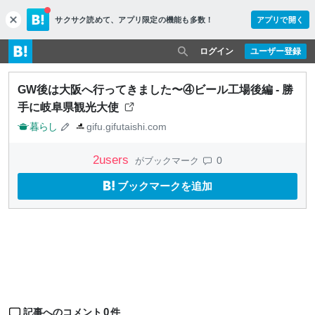
サクサク読めて、
アプリ限定の機能も多数！
アプリで開く
c
l
o
ログイン
ユーザー登録
s
e
GW後は大阪へ行ってきました〜④ビール工場後編 - 勝
手に岐阜県観光大使
暮らし
gifu.gifutaishi.com
2
users
0
がブックマーク
ブックマークを追加
0
記事へのコメント
件