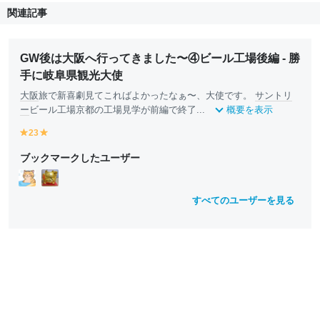
関連記事
GW後は大阪へ行ってきました〜④ビール工場後編 - 勝
手に岐阜県観光大使
大阪
旅で新喜劇見てこればよかったなぁ〜、大使です。
サントリ
ー
ビール工場京都の工場見学が前編で終了...
概要を表示
23
y
y
e
e
ブックマークしたユーザー
ll
ll
o
o
w
w
すべてのユーザーを見る