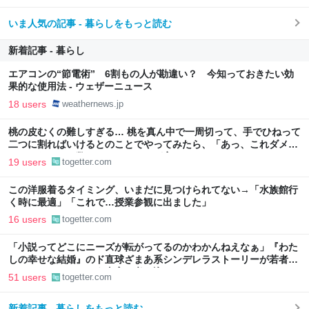
いま人気の記事 - 暮らしをもっと読む
新着記事 - 暮らし
エアコンの“節電術” 6割もの人が勘違い？ 今知っておきたい効
果的な使用法 - ウェザーニュース
18 users
weathernews.jp
桃の皮むくの難しすぎる… 桃を真ん中で一周切って、手でひねって
二つに割ればいけるとのことでやってみたら、「あっ、これダメ
だ」となった→数々のアドバイスが寄せられる
19 users
togetter.com
この洋服着るタイミング、いまだに見つけられてない→「水族館行
く時に最適」「これで…授業参観に出ました」
16 users
togetter.com
「小説ってどこにニーズが転がってるのかわかんねえなぁ」『わた
しの幸せな結婚』のド直球ざまあ系シンデレラストーリーが若者に
ヒットしているという事実に考え込む
51 users
togetter.com
新着記事 - 暮らしをもっと読む