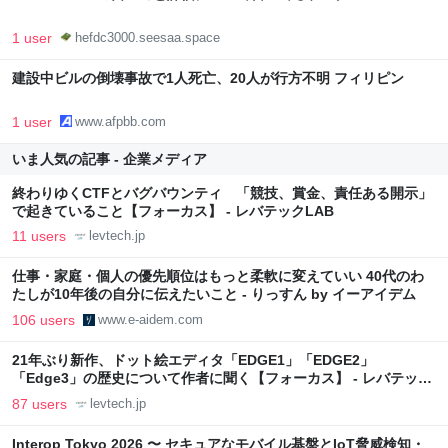
1 user
hefdc3000.seesaa.space
建設中ビルの倒壊事故で1人死亡、20人が行方不明 フィリピン
1 user
www.afpbb.com
いま人気の記事 - 企業メディア
終わりゆくCTFとバグバウンティ 「競技、賞金、責任ある開示」
で起きていること【フォーカス】 - レバテックLAB
11 users
levtech.jp
仕事・家庭・個人の優先順位はもっと柔軟に変えていい 40代のわ
たしが10年後の自分に伝えたいこと - りっすん by イーアイデム
106 users
www.e-aidem.com
21年ぶり新作、ドット絵エディタ「EDGE1」「EDGE2」
「Edge3」の歴史について作者に聞く【フォーカス】 - レバテック
LAB
87 users
levtech.jp
Interop Tokyo 2026 〜 セキュアなモバイル基盤とIoT脅威検知・