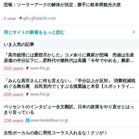
悲報：ソーラーアークの解体が決定 - 勝手に岐阜県観光大使
1 user
gifu.gifutaishi.com
同じサイトの新着をもっと読む
いま人気の記事
「高市総理には愛想尽かした」コメ余りに農家が悲鳴 売値は生産
原価の半分以下に…肥料代や燃料代は高騰「今年でやめる」農家も
｜FNNプライムオンライン
333 users
www.fnn.jp
「みんな高市さんに何も言えない」「半分以上が反対」 消費税減税
めぐる舞台裏 自民党内でくすぶる慎重論と本音【スポットライ
ト】｜FNNプライムオンライン
209 users
www.fnn.jp
ベッセントのインタビュー全文翻訳。日本の政策をやり直せとはっ
きり言っている
138 users
www.landerblue.co.jp
女性ボーカルの曲に男性コーラス入れるな！クソが！