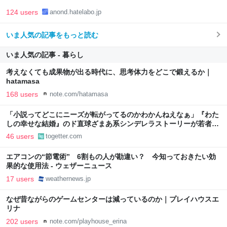
124 users
anond.hatelabo.jp
いま人気の記事をもっと読む
いま人気の記事 - 暮らし
考えなくても成果物が出る時代に、思考体力をどこで鍛えるか｜
hatamasa
168 users
note.com/hatamasa
「小説ってどこにニーズが転がってるのかわかんねえなぁ」『わた
しの幸せな結婚』のド直球ざまあ系シンデレラストーリーが若者に
ヒットしているという事実に考え込む
46 users
togetter.com
エアコンの“節電術” 6割もの人が勘違い？ 今知っておきたい効
果的な使用法 - ウェザーニュース
17 users
weathernews.jp
なぜ昔ながらのゲームセンターは減っているのか｜プレイハウスエ
リナ
202 users
note.com/playhouse_erina