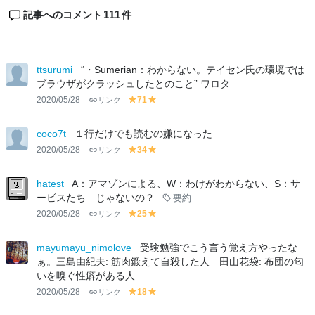
111
記事へのコメント
件
ttsurumi
“・Sumerian：わからない。テイセン氏の環境では
ブラウザがクラッシュしたとのこと” ワロタ
2020/05/28
リンク
71
y
y
el
el
lo
lo
coco7t
１行だけでも読むの嫌になった
w
w
2020/05/28
リンク
34
y
y
el
el
lo
lo
hatest
A：アマゾンによる、W：わけがわからない、S：サ
w
w
ービスたち じゃないの？
要約
2020/05/28
リンク
25
y
y
el
el
lo
lo
mayumayu_nimolove
受験勉強でこう言う覚え方やったな
w
w
ぁ。三島由紀夫: 筋肉鍛えて自殺した人 田山花袋: 布団の匂
いを嗅ぐ性癖がある人
2020/05/28
リンク
18
y
y
el
el