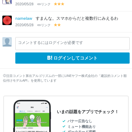
w
w
w
w
2020/05/28
リンク
y
y
y
el
el
el
lo
lo
lo
namelaw
すまんな。スマホからだと複数行にみえるわ
w
w
w
2020/05/28
リンク
y
y
el
el
lo
lo
コメントするにはログインが必要です
w
w
ログインしてコメント
注目コメント算出アルゴリズムの一部にLINEヤフー株式会社の「建設的コメント順
位付けモデルAPI」を使用しています
いまの話題をアプリでチェック！
バナー広告なし
ミュート機能あり