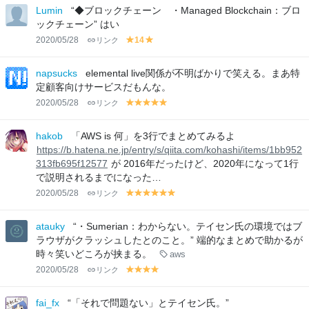
lo
lo
Lumin
“◆ブロックチェーン ・Managed Blockchain：ブロ
w
w
ックチェーン” はい
2020/05/28
リンク
14
y
y
el
el
lo
lo
napsucks
elemental live関係が不明ばかりで笑える。まあ特
w
w
定顧客向けサービスだもんな。
2020/05/28
リンク
y
y
y
y
y
el
el
el
el
el
lo
lo
lo
lo
lo
hakob
「AWS is 何」を3行でまとめてみるよ
w
w
w
w
w
https://b.hatena.ne.jp/entry/s/qiita.com/kohashi/items/1bb952
313fb695f12577
が 2016年だったけど、2020年になって1行
で説明されるまでになった…
2020/05/28
リンク
y
y
y
y
y
y
el
el
el
el
el
el
lo
lo
lo
lo
lo
lo
atauky
“・Sumerian：わからない。テイセン氏の環境ではブ
w
w
w
w
w
w
ラウザがクラッシュしたとのこと。” 端的なまとめで助かるが
時々笑いどころが挟まる。
aws
2020/05/28
リンク
y
y
y
y
el
el
el
el
lo
lo
lo
lo
fai_fx
“「それで問題ない」とテイセン氏。”