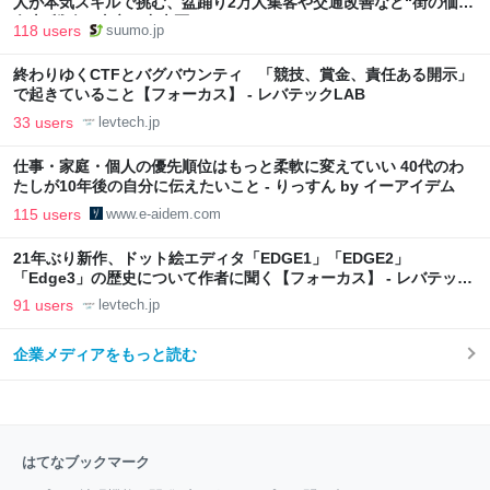
人が本気スキルで挑む、盆踊り2万人集客や交通改善など“街の価値
向上”戦略 東京・中央区
118 users
suumo.jp
終わりゆくCTFとバグバウンティ 「競技、賞金、責任ある開示」
で起きていること【フォーカス】 - レバテックLAB
33 users
levtech.jp
仕事・家庭・個人の優先順位はもっと柔軟に変えていい 40代のわ
たしが10年後の自分に伝えたいこと - りっすん by イーアイデム
115 users
www.e-aidem.com
21年ぶり新作、ドット絵エディタ「EDGE1」「EDGE2」
「Edge3」の歴史について作者に聞く【フォーカス】 - レバテック
LAB
91 users
levtech.jp
企業メディアをもっと読む
はてなブックマーク