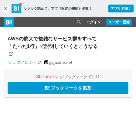
サクサク読めて、
アプリ限定の機能も多数！
アプリで開く
c
l
o
ログイン
ユーザー登録
s
e
AWSの膨大で複雑なサービス群をすべて
「たった1行」で説明していくとこうなる
テクノロジー
gigazine.net
1361
users
111
がブックマーク
ブックマークを追加