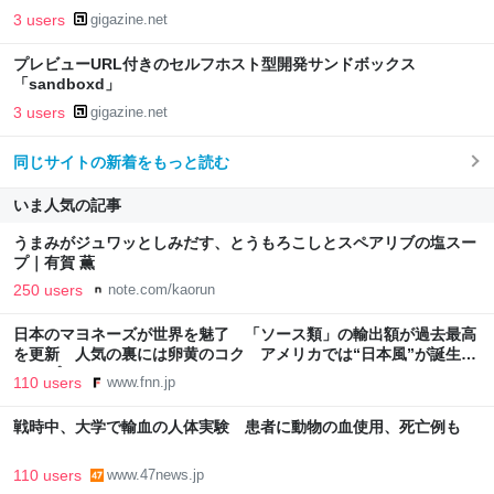
3 users
gigazine.net
プレビューURL付きのセルフホスト型開発サンドボックス
「sandboxd」
3 users
gigazine.net
同じサイトの新着をもっと読む
いま人気の記事
うまみがジュワッとしみだす、とうもろこしとスペアリブの塩スー
プ｜有賀 薫
250 users
note.com/kaorun
日本のマヨネーズが世界を魅了 「ソース類」の輸出額が過去最高
を更新 人気の裏には卵黄のコク アメリカでは“日本風”が誕生｜
FNNプライムオンライン
110 users
www.fnn.jp
戦時中、大学で輸血の人体実験 患者に動物の血使用、死亡例も
110 users
www.47news.jp