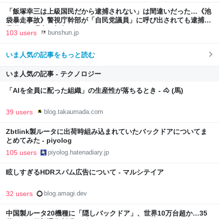
「飯塚幸三は上級国民だから逮捕されない」は間違いだった…《池
袋暴走事故》警視庁幹部が「自民党議員」に呼び出されても逮捕を
見送った理由 | 文春オンライン
103 users
bunshun.jp
いま人気の記事をもっと読む
いま人気の記事 - テクノロジー
「AIを全員に配った組織」の生産性が落ちるとき - 🐴 (馬)
39 users
blog.takaumada.com
Zbtlink製ルータに出荷時組み込まれていたバックドアについてま
とめてみた - piyolog
105 users
piyolog.hatenadiary.jp
眩しすぎるHDRスパム広告について - マルシテイア
32 users
blog.amagi.dev
中国製ルータ20機種に「隠しバックドア」、世界10万台超か…35