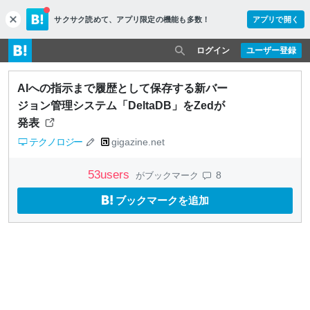
サクサク読めて、
アプリ限定の機能も多数！
アプリで開く
c
l
o
ログイン
ユーザー登録
s
e
AIへの指示まで履歴として保存する新バー
ジョン管理システム「DeltaDB」をZedが
発表
テクノロジー
gigazine.net
53
users
8
がブックマーク
ブックマークを追加