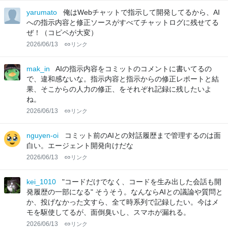
yarumato
俺はWebチャットで指示して開発してるから、AI
への指示内容と修正ソースがすべてチャットログに残せてる
ぜ！（コピペが大変）
2026/06/13
リンク
mak_in
AIの指示内容をコミットのコメントに書いてるの
で、違和感ないな。指示内容と指示からの修正レポートと結
果、そこからの人力の修正、をそれぞれ記録に残したいよ
ね。
2026/06/13
リンク
nguyen-oi
コミット前のAIとの対話履歴まで管理するのは面
白い。エージェント開発向けだな
2026/06/13
リンク
kei_1010
"コードだけでなく、コードを生み出した会話も開
発履歴の一部になる" そうそう。なんならAIとの議論や質問と
か、投げなかった文すら、全て時系列で記録したい。今はメ
モを駆使してるが、面倒臭いし、スマホが漏れる。
2026/06/13
リンク