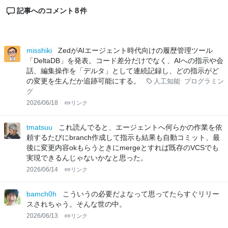
8
記事へのコメント
件
misshiki
ZedがAIエージェント時代向けの履歴管理ツール
「DeltaDB」を発表。コード差分だけでなく、AIへの指示や会
話、編集操作を「デルタ」として連続記録し、どの指示がど
の変更を生んだか追跡可能にする。
人工知能
プログラミン
グ
2026/06/18
リンク
tmatsuu
これ読んでると、エージェントへ何らかの作業を依
頼するたびにbranch作成して指示も結果も自動コミット、最
後に変更内容okもらうときにmergeとすれば既存のVCSでも
実現できるんじゃないかなと思った。
2026/06/14
リンク
bamch0h
こういうの必要だよなって思ってたらすぐリリー
スされちゃう。そんな世の中。
2026/06/13
リンク