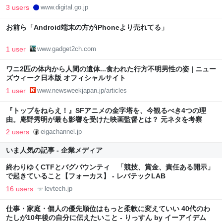
3 users
www.digital.go.jp
お前ら「Android端末の方がiPhoneより売れてる」
1 user
www.gadget2ch.com
ワニ2匹の体内から人間の遺体...食われた行方不明男性の姿 | ニュー
ズウィーク日本版 オフィシャルサイト
1 user
www.newsweekjapan.jp/articles
『トップをねらえ！』SFアニメの金字塔を、今観るべき4つの理
由。庵野秀明が最も影響を受けた映画監督とは？ 元ネタを考察
2 users
eigachannel.jp
いま人気の記事 - 企業メディア
終わりゆくCTFとバグバウンティ 「競技、賞金、責任ある開示」
で起きていること【フォーカス】 - レバテックLAB
16 users
levtech.jp
仕事・家庭・個人の優先順位はもっと柔軟に変えていい 40代のわ
たしが10年後の自分に伝えたいこと - りっすん by イーアイデム