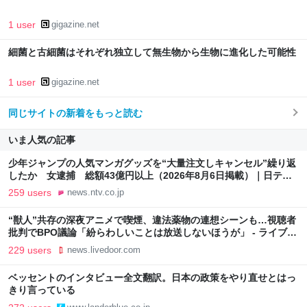
1 user
gigazine.net
細菌と古細菌はそれぞれ独立して無生物から生物に進化した可能性
1 user
gigazine.net
同じサイトの新着をもっと読む
いま人気の記事
少年ジャンプの人気マンガグッズを“大量注文しキャンセル”繰り返
したか 女逮捕 総額43億円以上（2026年8月6日掲載）｜日テレ
NEWS NNN
259 users
news.ntv.co.jp
“獣人”共存の深夜アニメで喫煙、違法薬物の連想シーンも…視聴者
批判でBPO議論「紛らわしいことは放送しないほうが」 - ライブド
アニュース
229 users
news.livedoor.com
ベッセントのインタビュー全文翻訳。日本の政策をやり直せとはっ
きり言っている