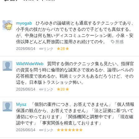
myogab
ひろゆきの論破術とも通底するテクニックであり、
小手先の技だからバカでもできるので子どもでも真似する。
が、中身は何も無いディスコミュニケーション術。小泉・安
倍以降どんどん野放図に濫用され続けての今。
所感
2026/06/14
リンク
28
y
y
el
el
lo
lo
WildWideWeb
質問する側のテクニック集も見たい。指揮官
w
w
の資質を問う時に倫理的な誠実さで攻めるか、論理レベルの
応答精度で攻めるか。戦術ミックスもあるだろうけど、その
辺を。日本版トラスショック怖い。
2026/06/14
リンク
20
y
y
el
el
lo
lo
Mysz
「個別の案件につき、お答えできません」「個人情報
w
w
保護の観点から、お答えできません」「法と証拠に基づいて
適切にやっております」「関係機関と調整中です」「現在確
認中です」「事実関係を精査しております」
2026/06/14
リンク
y
y
y
y
y
y
y
el
el
el
el
el
el
el