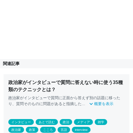
関連記事
政治家がインタビューで質問に答えない時に使う35種
類のテクニックとは？
政治
家がインタビューで質問に正面から答えず別の話題に移った
り、質問そのものに問題があると指摘した...
概要を表示
インタビュー
あとで読む
政治
メディア
雑学
政治家
政策
こころ
言語
interview