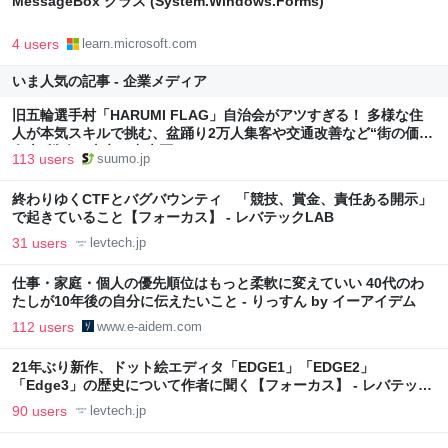
MessageBox クラス (System.Windows.Forms)
4 users
learn.microsoft.com
いま人気の記事 - 企業メディア
旧五輪選手村「HARUMI FLAG」自治会がアツすぎる！ 多様な住
人が本気スキルで挑む、盆踊り2万人集客や交通改善など“街の価値
向上”戦略 東京・中央区
113 users
suumo.jp
終わりゆくCTFとバグバウンティ 「競技、賞金、責任ある開示」
で起きていること【フォーカス】 - レバテックLAB
31 users
levtech.jp
仕事・家庭・個人の優先順位はもっと柔軟に変えていい 40代のわ
たしが10年後の自分に伝えたいこと - りっすん by イーアイデム
112 users
www.e-aidem.com
21年ぶり新作、ドット絵エディタ「EDGE1」「EDGE2」
「Edge3」の歴史について作者に聞く【フォーカス】 - レバテック
LAB
90 users
levtech.jp