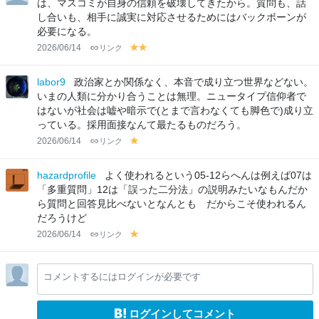
は、マスコミが自身の信頼を破壊してきたから。質問も、話
し合いも、相手に誠実に対応させるためにはバックボーンが
必要になる。
2026/06/14
リンク
y
y
el
el
lo
lo
labor9
政治家とか関係なく、本音で成り立つ世界などない。
w
w
いまの人類に分かり合うことは無理。ニュータイプ信仰者で
はないが社会は嘘や暗示で(とまで言わなくても脚色で)成り立
っている。採用面接なんて最たるものだろう。
2026/06/14
リンク
y
el
lo
hazardprofile
よく使われるという05-12らへんは例えば07は
w
「多重質問」12は「誤った二分法」の説明みたいなもんだか
ら質問と回答見比べないとなんとも だからこそ使われるん
だろうけど
2026/06/14
リンク
y
el
lo
コメントするにはログインが必要です
w
ログインしてコメント