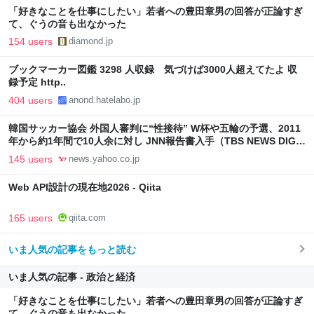
「好きなことを仕事にしたい」若者への豊田章男の回答が正論すぎ
て、ぐうの音も出なかった
154 users
diamond.jp
ブックマーカー図鑑 3298 人収録 気づけば3000人超えてたよ 収
録予定 http..
404 users
anond.hatelabo.jp
韓国サッカー協会 外国人審判に“性接待” W杯や五輪の予選、2011
年から約1年間で10人余に対し JNN報告書入手（TBS NEWS DIG
Powered by JNN） - Yahoo!ニュース
145 users
news.yahoo.co.jp
Web API設計の現在地2026 - Qiita
165 users
qiita.com
いま人気の記事をもっと読む
いま人気の記事 - 政治と経済
「好きなことを仕事にしたい」若者への豊田章男の回答が正論すぎ
て、ぐうの音も出なかった