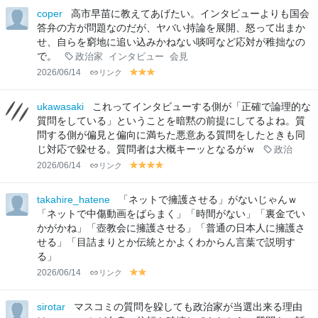
lo
lo
lo
lo
lo
lo
lo
coper
高市早苗に教えてあげたい。インタビューよりも国会
w
w
w
w
w
w
w
答弁の方が問題なのだが、ヤバい持論を展開、怒って出まか
せ、自らを窮地に追い込みかねない啖呵など応対が稚拙なの
で。
政治家
インタビュー
会見
2026/06/14
リンク
y
y
y
el
el
el
lo
lo
lo
ukawasaki
これってインタビューする側が「正確で論理的な
w
w
w
質問をしている」ということを暗黙の前提にしてるよね。質
問する側が偏見と偏向に満ちた悪意ある質問をしたときも同
じ対応で躱せる。質問者は大概キーッとなるがｗ
政治
2026/06/14
リンク
y
y
y
y
el
el
el
el
lo
lo
lo
lo
takahire_hatene
「ネットで擁護させる」がないじゃんｗ
w
w
w
w
「ネットで中傷動画をばらまく」「時間がない」「裏金でい
かがかね」「壺教会に擁護させる」「普通の日本人に擁護さ
せる」「目詰まりとか伝統とかよくわからん言葉で説明す
る」
2026/06/14
リンク
y
y
el
el
lo
lo
sirotar
マスコミの質問を躱しても政治家が当選出来る理由
w
w