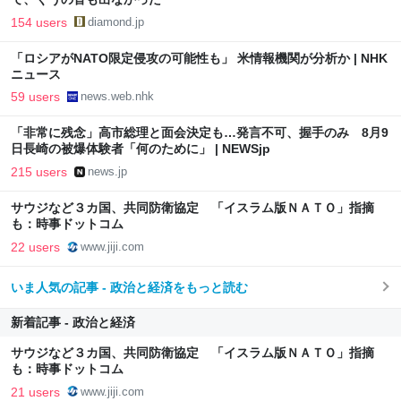
154 users
diamond.jp
「ロシアがNATO限定侵攻の可能性も」 米情報機関が分析か | NHK
ニュース
59 users
news.web.nhk
「非常に残念」高市総理と面会決定も…発言不可、握手のみ 8月9
日長崎の被爆体験者「何のために」 | NEWSjp
215 users
news.jp
サウジなど３カ国、共同防衛協定 「イスラム版ＮＡＴＯ」指摘
も：時事ドットコム
22 users
www.jiji.com
いま人気の記事 - 政治と経済をもっと読む
新着記事 - 政治と経済
サウジなど３カ国、共同防衛協定 「イスラム版ＮＡＴＯ」指摘
も：時事ドットコム
21 users
www.jiji.com