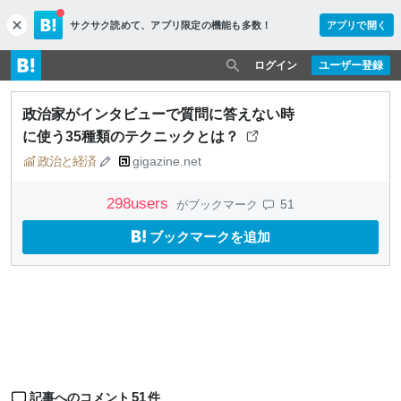
サクサク読めて、
アプリ限定の機能も多数！
アプリで開く
c
l
o
ログイン
ユーザー登録
s
e
政治家がインタビューで質問に答えない時
に使う35種類のテクニックとは？
政治と経済
gigazine.net
298
users
51
がブックマーク
ブックマークを追加
51
記事へのコメント
件