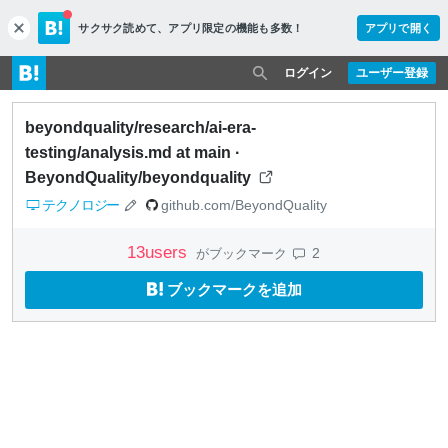
サクサク読めて、
アプリ限定の機能も多数！
アプリで開く
c
l
o
ログイン
ユーザー登録
s
e
beyondquality/research/ai-era-
testing/analysis.md at main ·
BeyondQuality/beyondquality
テクノロジー
github.com/BeyondQuality
13
users
2
がブックマーク
ブックマークを追加