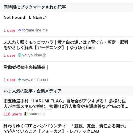
同時期にブックマークされた記事
Not Found | LINE占い
1 user
fortune.line.me
ふんわり咲くモッコウバラ｜黄と白の違いは？育て方・剪定・肥料
をやさしく解説【ガーデニング】 | ゆうゆうtime
1 user
youyoutime.jp
労働者福祉中央協議会｜
1 user
www.rofuku.net
いま人気の記事 - 企業メディア
旧五輪選手村「HARUMI FLAG」自治会がアツすぎる！ 多様な住
人が本気スキルで挑む、盆踊り2万人集客や交通改善など“街の価値
向上”戦略 東京・中央区
118 users
suumo.jp
終わりゆくCTFとバグバウンティ 「競技、賞金、責任ある開示」
で起きていること【フォーカス】 - レバテックLAB