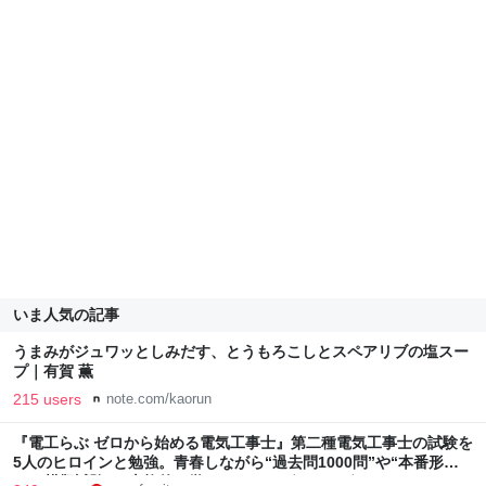
いま人気の記事
うまみがジュワッとしみだす、とうもろこしとスペアリブの塩スー
プ｜有賀 薫
215 users
note.com/kaorun
『電工らぶ ゼロから始める電気工事士』第二種電気工事士の試験を
5人のヒロインと勉強。青春しながら“過去問1000問”や“本番形式
CBT模擬試験”で本格的に学べるノベルゲーム | ゲーム・エンタメ