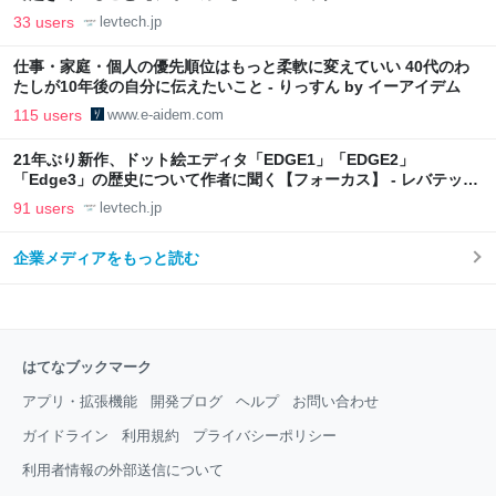
33 users
levtech.jp
仕事・家庭・個人の優先順位はもっと柔軟に変えていい 40代のわ
たしが10年後の自分に伝えたいこと - りっすん by イーアイデム
115 users
www.e-aidem.com
21年ぶり新作、ドット絵エディタ「EDGE1」「EDGE2」
「Edge3」の歴史について作者に聞く【フォーカス】 - レバテック
LAB
91 users
levtech.jp
企業メディアをもっと読む
はてなブックマーク
アプリ・拡張機能
開発ブログ
ヘルプ
お問い合わせ
ガイドライン
利用規約
プライバシーポリシー
利用者情報の外部送信について