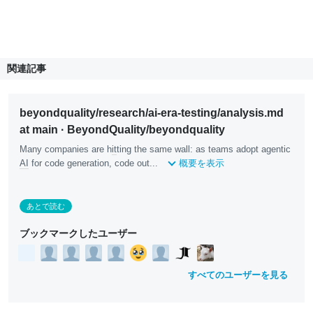
関連記事
beyondquality/research/ai-era-testing/analysis.md
at main · BeyondQuality/beyondquality
Many companies are h
it
ting the same wall: as teams adopt agentic
AI
for code generation, code out...
概要を表示
あとで読む
ブックマークしたユーザー
すべてのユーザーを見る