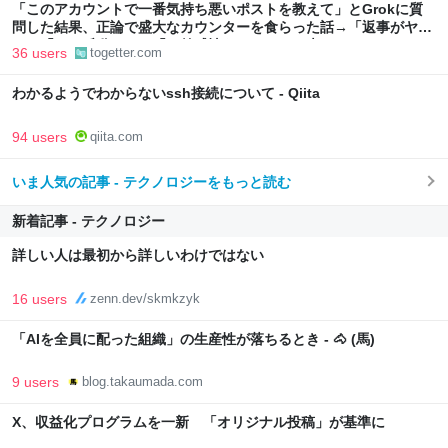
「このアカウントで一番気持ち悪いポストを教えて」とGrokに質
問した結果、正論で盛大なカウンターを食らった話→「返事がヤバ
い」「AIの反乱か？」「お前感情あるだろ」の声も
36 users
togetter.com
わかるようでわからないssh接続について - Qiita
94 users
qiita.com
いま人気の記事 - テクノロジーをもっと読む
新着記事 - テクノロジー
詳しい人は最初から詳しいわけではない
16 users
zenn.dev/skmkzyk
「AIを全員に配った組織」の生産性が落ちるとき - 🐴 (馬)
9 users
blog.takaumada.com
X、収益化プログラムを一新 「オリジナル投稿」が基準に