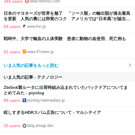
349 users
www.famitsu.com
最新情報のファミ通.com
日本のマヨネーズが世界を魅了 「ソース類」の輸出額が過去最高
を更新 人気の裏には卵黄のコク アメリカでは“日本風”が誕生｜
FNNプライムオンライン
69 users
www.fnn.jp
戦時中、大学で輸血の人体実験 患者に動物の血使用、死亡例も
82 users
www.47news.jp
いま人気の記事をもっと読む
いま人気の記事 - テクノロジー
Zbtlink製ルータに出荷時組み込まれていたバックドアについてま
とめてみた - piyolog
89 users
piyolog.hatenadiary.jp
眩しすぎるHDRスパム広告について - マルシテイア
20 users
blog.amagi.dev