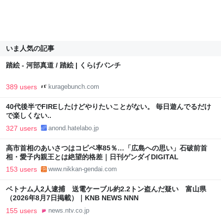
いま人気の記事
踏絵 - 河部真道 / 踏絵 | くらげバンチ
389 users
kuragebunch.com
40代後半でFIREしたけどやりたいことがない。 毎日遊んでるだけ
で楽しくない..
327 users
anond.hatelabo.jp
高市首相のあいさつはコピペ率85％…「広島への思い」石破前首
相・愛子内親王とは絶望的格差｜日刊ゲンダイDIGITAL
153 users
www.nikkan-gendai.com
ベトナム人2人逮捕 送電ケーブル約2.2トン盗んだ疑い 富山県
（2026年8月7日掲載）｜KNB NEWS NNN
155 users
news.ntv.co.jp