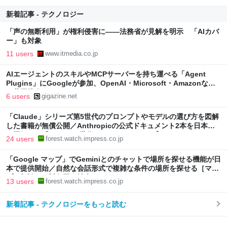
新着記事 - テクノロジー
「声の無断利用」が権利侵害に――法務省が見解を明示 「AIカバ
ー」も対象
11 users
www.itmedia.co.jp
AIエージェントのスキルやMCPサーバーを持ち運べる「Agent
Plugins」にGoogleが参加、OpenAI・Microsoft・Amazonなど
と共同推進
6 users
gigazine.net
「Claude」シリーズ第5世代のプロンプトやモデルの選び方を図解
した書籍が無償公開／Anthropicの公式ドキュメント2本を日本語
で図解した『Claude 5世代 マスターガイド』【Book Watch/ニュ
24 users
forest.watch.impress.co.jp
ース】
「Google マップ」でGeminiとのチャットで場所を探せる機能が日
本で提供開始／自然な会話形式で複雑な条件の場所を探せる［マッ
プに相談］の対象国が拡大
13 users
forest.watch.impress.co.jp
新着記事 - テクノロジーをもっと読む