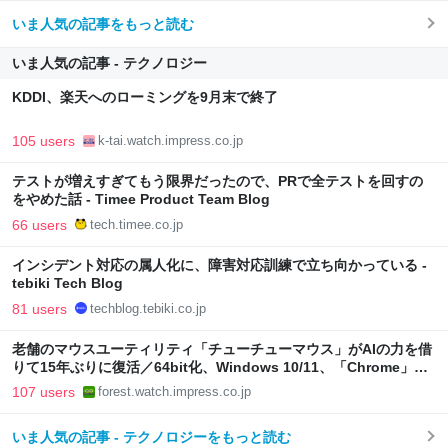
いま人気の記事をもっと読む
いま人気の記事 - テクノロジー
KDDI、楽天へのローミングを9月末で終了
105 users
k-tai.watch.impress.co.jp
テストが増えすぎてもう限界だったので、PRで全テストを回すの
をやめた話 - Timee Product Team Blog
66 users
tech.timee.co.jp
インシデント対応の属人化に、障害対応訓練で立ち向かっている -
tebiki Tech Blog
81 users
techblog.tebiki.co.jp
老舗のマウスユーティリティ「チューチューマウス」がAIの力を借
りて15年ぶりに復活／64bit化、Windows 10/11、「Chrome」も
走り回る。復活記念で2026年末まで500円
107 users
forest.watch.impress.co.jp
いま人気の記事 - テクノロジーをもっと読む