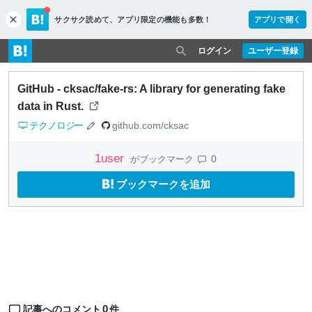
サクサク読めて、
アプリ限定の機能も多数！
アプリで開く
c
l
o
ログイン
ユーザー登録
s
e
GitHub - cksac/fake-rs: A library for generating fake
data in Rust.
テクノロジー
github.com/cksac
1
user
0
がブックマーク
ブックマークを追加
0
記事へのコメント
件