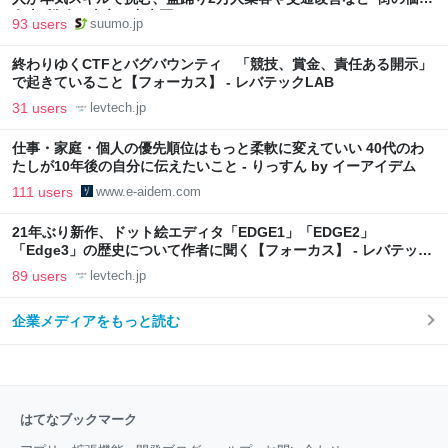
向上”戦略 東京・中央区
93 users
suumo.jp
終わりゆくCTFとバグバウンティ 「競技、賞金、責任ある開示」
で起きていること【フォーカス】 - レバテックLAB
31 users
levtech.jp
仕事・家庭・個人の優先順位はもっと柔軟に変えていい 40代のわ
たしが10年後の自分に伝えたいこと - りっすん by イーアイデム
111 users
www.e-aidem.com
21年ぶり新作、ドット絵エディタ「EDGE1」「EDGE2」
「Edge3」の歴史について作者に聞く【フォーカス】 - レバテック
LAB
89 users
levtech.jp
企業メディアをもっと読む
はてなブックマーク