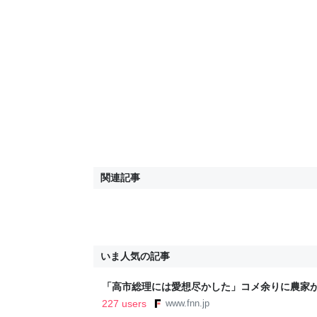
関連記事
いま人気の記事
「高市総理には愛想尽かした」コメ余りに農家
以下に…肥料代や燃料代は高騰「今年でやめる」
227 users
www.fnn.jp
イン