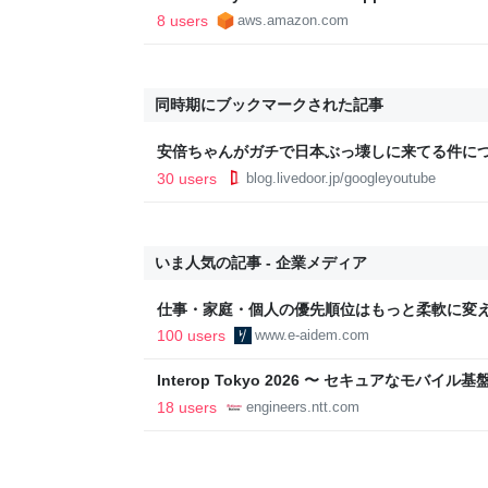
Amazon Web Services
8 users
aws.amazon.com
同時期にブックマークされた記事
安倍ちゃんがガチで日本ぶっ壊しに来てる件につい
30 users
blog.livedoor.jp/googleyoutube
いま人気の記事 - 企業メディア
仕事・家庭・個人の優先順位はもっと柔軟に変えて
後の自分に伝えたいこと - りっすん by イーア
100 users
www.e-aidem.com
Interop Tokyo 2026 〜 セキュアなモバ
への取り組み 〜 - NTT docomo Business Engin
18 users
engineers.ntt.com