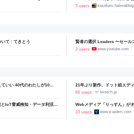
3 users
kasaharu.hatenablo
て : てきとう
賢者の選択 Leaders 〜セ
2 users
www.youtube.com
いい 40代のわたしが10年
21年ぶり新作、ドット絵エディタ
イデム
ついて作者に聞く【フォーカス】
85 users
levtech.jp
イル基盤とIoT脅威検知・データ利活用
Webメディア「りっすん」がオー
eers' Blog
ーアイデム
33 users
www.e-aidem.com