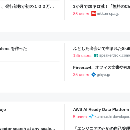
」、発行部数が初の１００万部
3か月で20キロ減！「無料のC
直撃。「相手が人間だったらムリ
85 users
nikkan-spa.jp
lens を作った
ふとした出会いで生まれたSkil
185 users
speakerdeck.com
Firecrawl、オフィス文書やP
ンソースで公開 | gihyo.jp
35 users
gihyo.jp
jo
AWS AI Ready Data Pla
エンジニアブログ
5 users
kaminashi-developer.
ctor search at any scale |
「エンジニアのための自己管理