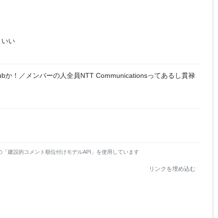
こいい
bか！／メンバーの人全員NTT Communicationsってあるし貫禄
の「建設的コメント順位付けモデルAPI」を使用しています
リンクを埋め込む