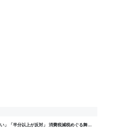
い」「半分以上が反対」 消費税減税めぐる舞台
と本音【スポットライト】｜FNNプライムオン