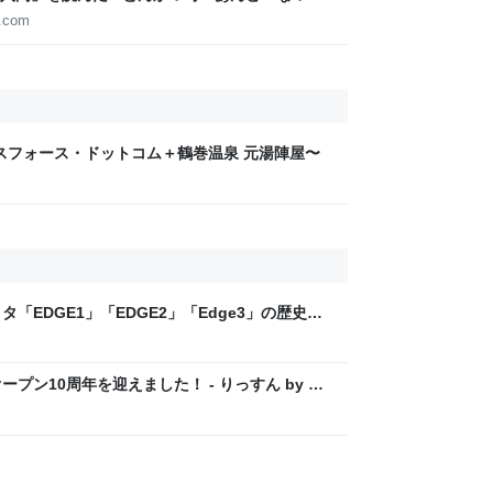
g.com
ールスフォース・ドットコム＋鶴巻温泉 元湯陣屋〜
「EDGE1」「EDGE2」「Edge3」の歴史に
 - レバテックLAB
プン10周年を迎えました！ - りっすん by イ