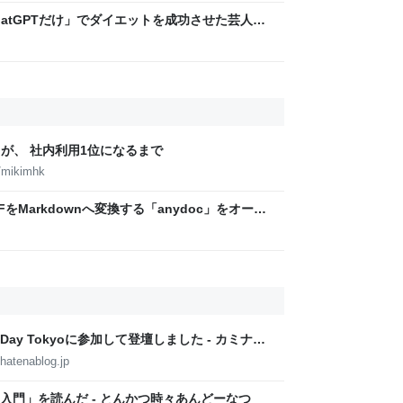
hatGPTだけ」でダイエットを成功させた芸人を
」な減量メソッドに驚き | 日刊SPA!
lが、 社内利用1位になるまで
/mikimhk
DFをMarkdownへ変換する「anydoc」をオープ
tform Day Tokyoに参加して登壇しました - カミナシ
hatenablog.jp
入門」を読んだ - とんかつ時々あんどーなつ