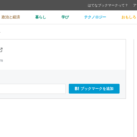
はてなブックマークって？
ア
政治と経済
暮らし
学び
テクノロジー
おもしろ
.
om
ブックマークを追加