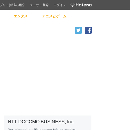
プリ・拡張の紹介
ユーザー登録
ログイン
エンタメ
アニメとゲーム
NTT DOCOMO BUSINESS, Inc.
You signed in w
it
h another tab or window.