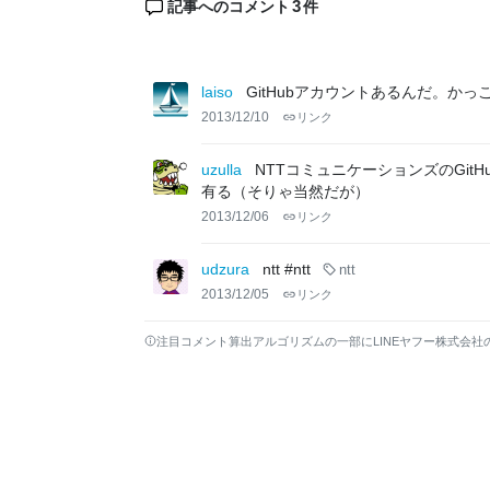
3
記事へのコメント
件
laiso
GitHubアカウントあるんだ。かっ
2013/12/10
リンク
uzulla
NTTコミュニケーションズのGitHu
有る（そりゃ当然だが）
2013/12/06
リンク
udzura
ntt #ntt
ntt
2013/12/05
リンク
注目コメント算出アルゴリズムの一部にLINEヤフー株式会社