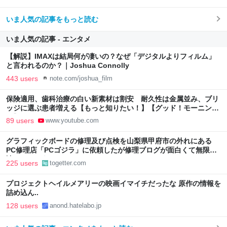
いま人気の記事をもっと読む
いま人気の記事 - エンタメ
【解説】IMAXは結局何が凄いの？なぜ「デジタルよりフィルム」
と言われるのか？｜Joshua Connolly
443 users
note.com/joshua_film
保険適用、歯科治療の白い新素材は割安 耐久性は金属並み、ブリ
ッジに選ぶ患者増える【もっと知りたい！】【グッド！モーニン
グ】(2026年8月3日)
89 users
www.youtube.com
グラフィックボードの修理及び点検を山梨県甲府市の外れにある
PC修理店「PCゴジラ」に依頼したが修理ブログが面白くて無限に
読めてしまう
225 users
togetter.com
プロジェクトヘイルメアリーの映画イマイチだったな 原作の情報を
詰め込ん..
128 users
anond.hatelabo.jp