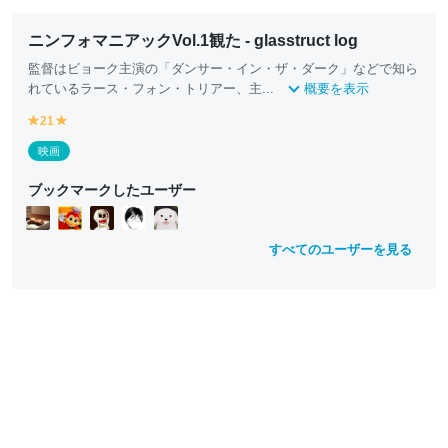
ニンフォマニアックVol.1観た - glasstruct log
監督はビョーク主演の「ダンサー・イン・ザ・ダーク」などで知ら
れているラース・フォン・トリアー、主...
概要を表示
21
y
y
e
e
映画
ll
ll
o
o
ブックマークしたユーザー
w
w
すべてのユーザーを見る