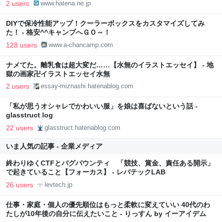
2 users
www.hatena.ne.jp
DIYで保冷性能アップ！クーラーボックスをカスタマイズしてみ
た！ - 格安^^キャンプへＧＯ～！
128 users
www.a-chancamp.com
ナメてた。離乳食は超大変だ……【水無のイラストエッセイ】 - 地
獄の画家卍イラストエッセイ水無
2 users
essay-miznashi.hatenablog.com
「私が思うオシャレでかわいい服」を娘は喜ばないという話 -
glasstruct log
22 users
glasstruct.hatenablog.com
いま人気の記事 - 企業メディア
終わりゆくCTFとバグバウンティ 「競技、賞金、責任ある開示」
で起きていること【フォーカス】 - レバテックLAB
26 users
levtech.jp
仕事・家庭・個人の優先順位はもっと柔軟に変えていい 40代のわ
たしが10年後の自分に伝えたいこと - りっすん by イーアイデム