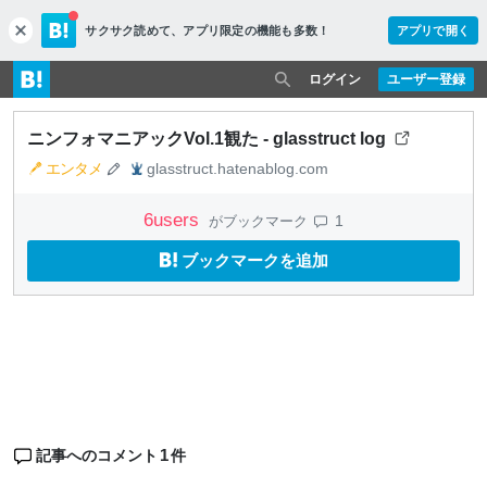
サクサク読めて、
アプリ限定の機能も多数！
アプリで開く
c
l
o
ログイン
ユーザー登録
s
e
ニンフォマニアックVol.1観た - glasstruct log
エンタメ
glasstruct.hatenablog.com
6
users
1
がブックマーク
ブックマークを追加
1
記事へのコメント
件