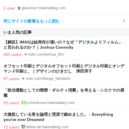
1 user
glasstruct.hatenablog.com
同じサイトの新着をもっと読む
いま人気の記事
【解説】IMAXは結局何が凄いの？なぜ「デジタルよりフィルム」
と言われるのか？｜Joshua Connolly
443 users
note.com/joshua_film
オフセット印刷とデジタルオフセット印刷とデジタル印刷とオンデ
マンド印刷と。｜デザインのひきだし 津田淳子
87 users
note.com/design_hikidashi
「政治運動としての喫煙・ギルティ消費」を考える - シロクマの屑
籠
92 users
p-shirokuma.hatenadiary.com
大激怒している客を論理と理屈で鎮めました。 - Everything
you've ever Dreamed
72 users
delete-all.hatenablog.com