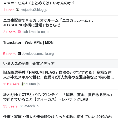
ｗｗｗ : なんJ（まとめては）いかんのか？
1 user
livejupiter2.blog.jp
ニコ生配信できるカラオケルーム「ニコカラルーム」、
JOYSOUND京橋に登場 | ねとらぼ
2 users
nlab.itmedia.co.jp
Translator - Web APIs | MDN
5 users
developer.mozilla.org
いま人気の記事 - 企業メディア
旧五輪選手村「HARUMI FLAG」自治会がアツすぎる！ 多様な住
人が本気スキルで挑む、盆踊り2万人集客や交通改善など“街の価値
向上”戦略 東京・中央区
118 users
suumo.jp
終わりゆくCTFとバグバウンティ 「競技、賞金、責任ある開示」
で起きていること【フォーカス】 - レバテックLAB
33 users
levtech.jp
仕事・家庭・個人の優先順位はもっと柔軟に変えていい 40代のわ