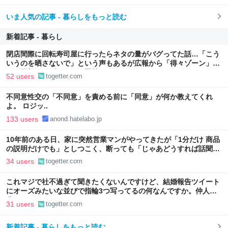
いま人気の記事 - 暮らしをもっと読む
新着記事 - 暮らし
閉店間際に回転寿司屋に行ったらネタの量がバグってた話…「こう
いうのを晒さないで」という声もあるが広報から「得々ゾーン」と
いう正規サービスだとの回答も
52 users
togetter.com
不同意性交の「不同意」を責める前に「同意」が何か教えてくれ
よ。 ロジッ..
133 users
anond.hatelabo.jp
10年前のある日、家に突然営業マンがやってきたが「1分だけ 商品
の説明だけでも」としつこく、断っても「じゃあどうすれば話聞い
てくれますか」と言われたので、ある方法で解決することに
34 users
togetter.com
これマジで社不過ぎて聞きたくないんですけど、結婚報告ツイート
にオーズみたいな並びで指輪3つ写ってるの何なんですか。仲人の
分？
31 users
togetter.com
新着記事 - 暮らしをもっと読む