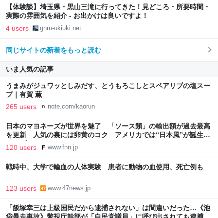
【体験談】埼玉県・黒山三滝に行ってきた！見どころ・所要時間・
実際の雰囲気を紹介 - お出かけは良いですよ！
4 users
gnm-ukiuki.net
同じサイトの新着をもっと読む
いま人気の記事
うまみがジュワッとしみだす、とうもろこしとスペアリブの塩スー
プ｜有賀 薫
265 users
note.com/kaorun
日本のマヨネーズが世界を魅了 「ソース類」の輸出額が過去最高
を更新 人気の裏には卵黄のコク アメリカでは“日本風”が誕生｜
FNNプライムオンライン
120 users
www.fnn.jp
戦時中、大学で輸血の人体実験 患者に動物の血使用、死亡例も
123 users
www.47news.jp
「飯塚幸三は上級国民だから逮捕されない」は間違いだった…《池
袋暴走事故》警視庁幹部が「自民党議員」に呼び出されても逮捕を