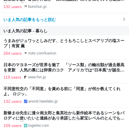
見送った理由 | 文春オンライン
132 users
bunshun.jp
いま人気の記事をもっと読む
いま人気の記事 - 暮らし
うまみがジュワッとしみだす、とうもろこしとスペアリブの塩スー
プ｜有賀 薫
264 users
note.com/kaorun
日本のマヨネーズが世界を魅了 「ソース類」の輸出額が過去最高
を更新 人気の裏には卵黄のコク アメリカでは“日本風”が誕生｜
FNNプライムオンライン
119 users
www.fnn.jp
不同意性交の「不同意」を責める前に「同意」が何か教えてくれ
よ。 ロジッ..
132 users
anond.hatelabo.jp
新條まゆ先生に漫☆画太郎と集英社から新作絵本であるシーンをパ
ロディに使いたいと連絡があり承諾したら家宝レベルのとんでもな
いものが届いた
109 users
togetter.com