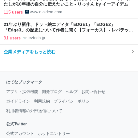
たしが10年後の自分に伝えたいこと - りっすん by イーアイデム
115 users
www.e-aidem.com
21年ぶり新作、ドット絵エディタ「EDGE1」「EDGE2」
「Edge3」の歴史について作者に聞く【フォーカス】 - レバテック
LAB
91 users
levtech.jp
企業メディアをもっと読む
はてなブックマーク
アプリ・拡張機能
開発ブログ
ヘルプ
お問い合わせ
ガイドライン
利用規約
プライバシーポリシー
利用者情報の外部送信について
公式Twitter
公式アカウント
ホットエントリー