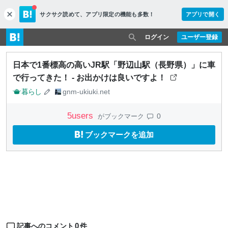
サクサク読めて、
アプリ限定の機能も多数！
アプリで開く
c
l
o
ログイン
ユーザー登録
s
e
日本で1番標高の高いJR駅「野辺山駅（長野県）」に車
で行ってきた！ - お出かけは良いですよ！
暮らし
gnm-ukiuki.net
5
users
0
がブックマーク
ブックマークを追加
0
記事へのコメント
件