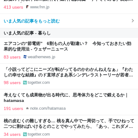
｜FNNプライムオンライン
413 users
www.fnn.jp
いま人気の記事をもっと読む
いま人気の記事 - 暮らし
エアコンの“節電術” 6割もの人が勘違い？ 今知っておきたい効
果的な使用法 - ウェザーニュース
83 users
weathernews.jp
「小説ってどこにニーズが転がってるのかわかんねえなぁ」『わた
しの幸せな結婚』のド直球ざまあ系シンデレラストーリーが若者に
ヒットしているという事実に考え込む
98 users
togetter.com
考えなくても成果物が出る時代に、思考体力をどこで鍛えるか｜
hatamasa
191 users
note.com/hatamasa
桃の皮むくの難しすぎる… 桃を真ん中で一周切って、手でひねって
二つに割ればいけるとのことでやってみたら、「あっ、これダメ
だ」となった→数々のアドバイスが寄せられる
34 users
togetter.com