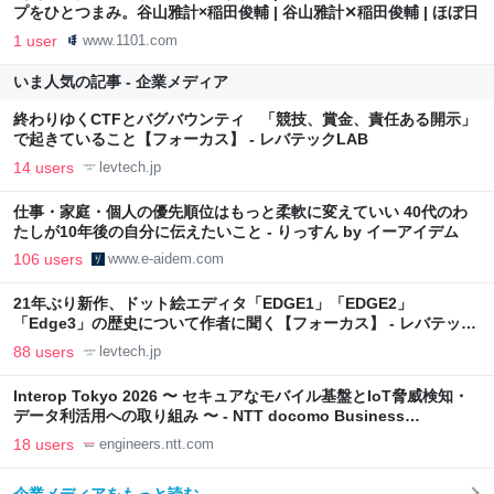
プをひとつまみ。谷山雅計×稲田俊輔 | 谷山雅計✕稲田俊輔 | ほぼ日
1 user
www.1101.com
いま人気の記事 - 企業メディア
終わりゆくCTFとバグバウンティ 「競技、賞金、責任ある開示」
で起きていること【フォーカス】 - レバテックLAB
14 users
levtech.jp
仕事・家庭・個人の優先順位はもっと柔軟に変えていい 40代のわ
たしが10年後の自分に伝えたいこと - りっすん by イーアイデム
106 users
www.e-aidem.com
21年ぶり新作、ドット絵エディタ「EDGE1」「EDGE2」
「Edge3」の歴史について作者に聞く【フォーカス】 - レバテック
LAB
88 users
levtech.jp
Interop Tokyo 2026 〜 セキュアなモバイル基盤とIoT脅威検知・
データ利活用への取り組み 〜 - NTT docomo Business
Engineers' Blog
18 users
engineers.ntt.com
企業メディアをもっと読む