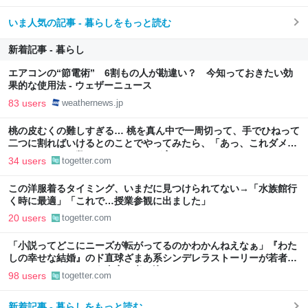
いま人気の記事 - 暮らしをもっと読む
新着記事 - 暮らし
エアコンの“節電術” 6割もの人が勘違い？ 今知っておきたい効
果的な使用法 - ウェザーニュース
83 users
weathernews.jp
桃の皮むくの難しすぎる… 桃を真ん中で一周切って、手でひねって
二つに割ればいけるとのことでやってみたら、「あっ、これダメ
だ」となった→数々のアドバイスが寄せられる
34 users
togetter.com
この洋服着るタイミング、いまだに見つけられてない→「水族館行
く時に最適」「これで…授業参観に出ました」
20 users
togetter.com
「小説ってどこにニーズが転がってるのかわかんねえなぁ」『わた
しの幸せな結婚』のド直球ざまあ系シンデレラストーリーが若者に
ヒットしているという事実に考え込む
98 users
togetter.com
新着記事 - 暮らしをもっと読む