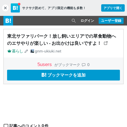
サクサク読めて、
アプリ限定の機能も多数！
アプリで開く
c
l
o
ログイン
ユーザー登録
s
e
東北サファリパーク！放し飼いエリアでの草食動物へ
のエサやりが楽しい - お出かけは良いですよ！
暮らし
gnm-ukiuki.net
5
users
0
がブックマーク
ブックマークを追加
0
記事へのコメント
件