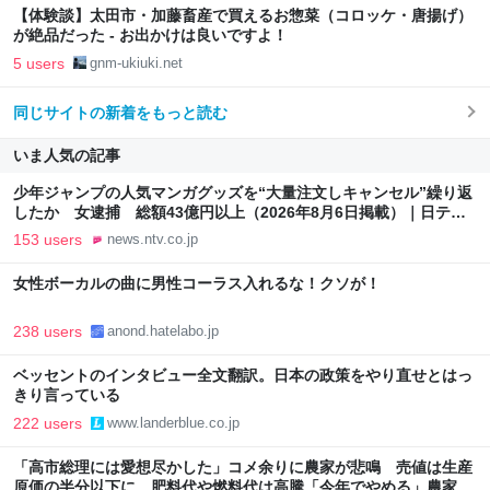
【体験談】太田市・加藤畜産で買えるお惣菜（コロッケ・唐揚げ）
が絶品だった - お出かけは良いですよ！
5 users
gnm-ukiuki.net
同じサイトの新着をもっと読む
いま人気の記事
少年ジャンプの人気マンガグッズを“大量注文しキャンセル”繰り返
したか 女逮捕 総額43億円以上（2026年8月6日掲載）｜日テレ
NEWS NNN
153 users
news.ntv.co.jp
女性ボーカルの曲に男性コーラス入れるな！クソが！
238 users
anond.hatelabo.jp
ベッセントのインタビュー全文翻訳。日本の政策をやり直せとはっ
きり言っている
222 users
www.landerblue.co.jp
「高市総理には愛想尽かした」コメ余りに農家が悲鳴 売値は生産
原価の半分以下に…肥料代や燃料代は高騰「今年でやめる」農家も