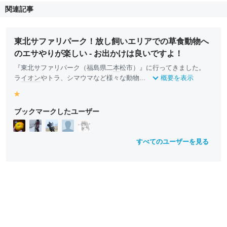
関連記事
東北サファリパーク！放し飼いエリアでの草食動物へ
のエサやりが楽しい - お出かけは良いですよ！
『東北サファリパーク（福島県二
本
松市）』に行ってきました。
ラ
イオン
やトラ、シマウマなど様々な動物...
概要を表示
y
e
ブックマークしたユーザー
ll
o
w
すべてのユーザーを見る