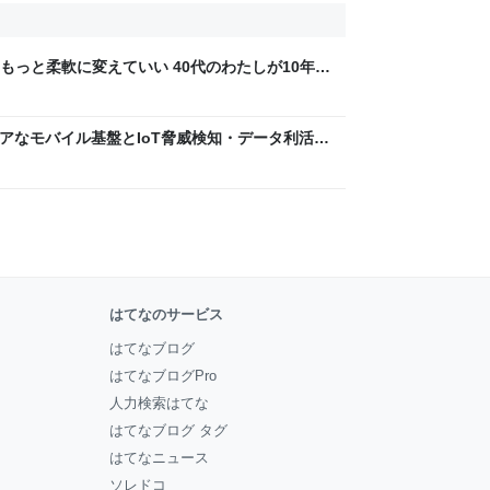
もっと柔軟に変えていい 40代のわたしが10年後
ん by イーアイデム
 〜 セキュアなモバイル基盤とIoT脅威検知・データ利活用
usiness Engineers' Blog
はてなのサービス
はてなブログ
はてなブログPro
人力検索はてな
はてなブログ タグ
はてなニュース
ソレドコ