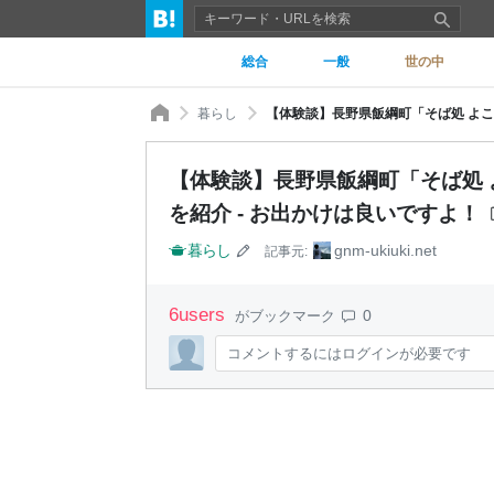
総合
一般
世の中
暮らし
【体験談】長野県飯綱町「そば処
を紹介 - お出かけは良いですよ！
暮らし
gnm-ukiuki.net
記事元:
6
users
0
がブックマーク
コメントするにはログインが必要です