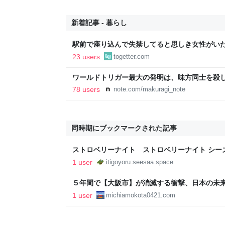
新着記事 - 暮らし
駅前で座り込んで失禁してると思しき女性がい
警察と救急を呼んでそばで見守っていたら、急
23 users
togetter.com
るんですか！？」とスマホをはたき落とされた
ワールドトリガー最大の発明は、味方同士を殺
78 users
note.com/makuragi_note
同時期にブックマークされた記事
ストロベリーナイト ストロベリーナイト シーズン1 
1 user
itigoyoru.seesaa.space
５年間で【大阪市】が消滅する衝撃、日本の未
| 井上耕太事務所 公式サイト
1 user
michiamokota0421.com