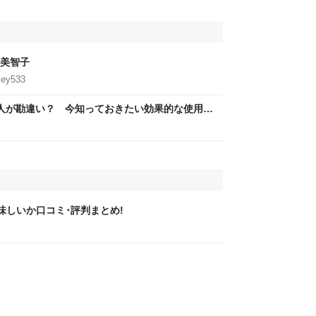
美智子
key533
の人が勘違い？ 今知っておきたい効果的な使用法
味しいか口コミ･評判まとめ!