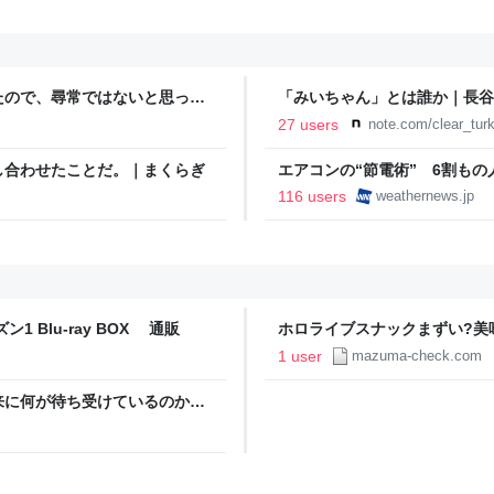
たので、尋常ではないと思って
「みいちゃん」とは誰か｜長谷
に現れた女性に「あなた何して
27 users
note.com/clear_tur
話
し合わせたことだ。｜まくらぎ
エアコンの“節電術” 6割も
- ウェザーニュース
116 users
weathernews.jp
Blu-ray BOX 通販
ホロライブスナックまずい?美
1 user
mazuma-check.com
来に何が待ち受けているのか。