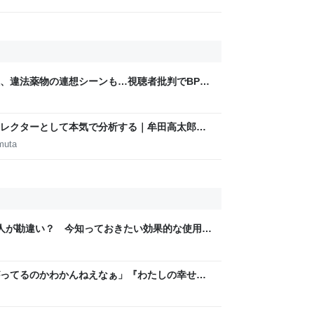
煙、違法薬物の連想シーンも…視聴者批判でBPO
ないほうが」 - ライブドアニュース
m
レクターとして本気で分析する｜牟田高太郎｜
muta
の人が勘違い？ 今知っておきたい効果的な使用法
ってるのかわかんねえなぁ」『わたしの幸せな
レラストーリーが若者にヒットしているという