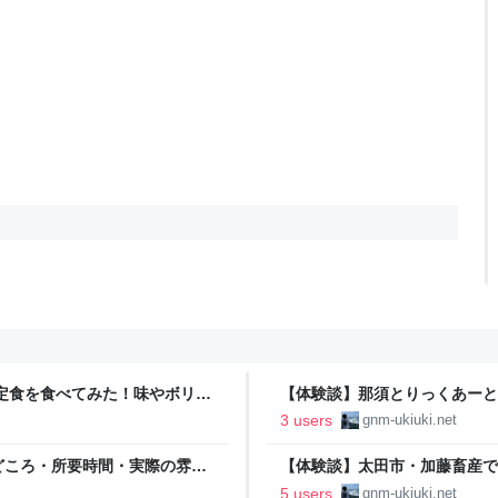
定食を食べてみた！味やボリュ
【体験談】那須とりっくあーと
しい？挑戦した感想を紹介 - 
3 users
gnm-ukiuki.net
どころ・所要時間・実際の雰囲
【体験談】太田市・加藤畜産で
た - お出かけは良いですよ！
5 users
gnm-ukiuki.net