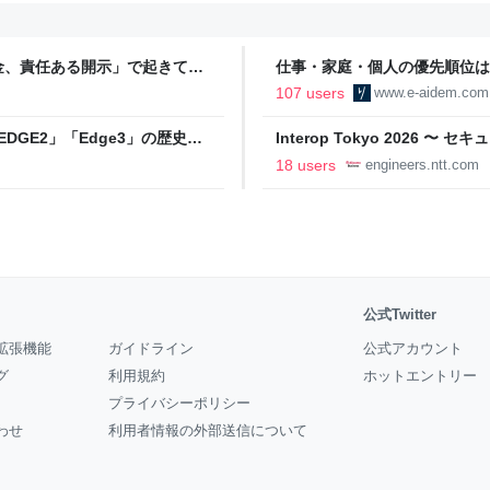
金、責任ある開示」で起きてい
仕事・家庭・個人の優先順位は
の自分に伝えたいこと - りっす
107 users
www.e-aidem.com
DGE2」「Edge3」の歴史に
Interop Tokyo 2026
AB
への取り組み 〜 - NTT docomo B
18 users
engineers.ntt.com
公式Twitter
拡張機能
ガイドライン
公式アカウント
グ
利用規約
ホットエントリー
プライバシーポリシー
わせ
利用者情報の外部送信について