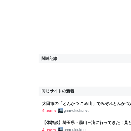
関連記事
同じサイトの新着
太田市の「とんかつ こめ山」でみぞれとんかつ
ーム紹介 - お出かけは良いですよ！
4 users
gnm-ukiuki.net
【体験談】埼玉県・黒山三滝に行ってきた！見
気を紹介 - お出かけは良いですよ！
4 users
gnm-ukiuki.net