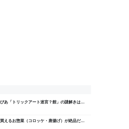
ぴあ「トリックアート迷宮？館」の謎解きは難
お出かけは良いですよ！
買えるお惣菜（コロッケ・唐揚げ）が絶品だっ