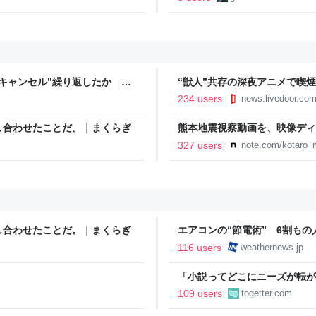
キャンセル”繰り返したか 女
“獣人”共存の深夜アニメで喫
テレNEWS NNN
議論「紛らわしいことは放送し
234 users
news.livedoor.co
し合わせたことだ。｜まくらぎ
熊本地震視察動画を、映像ディ
映像で、想いをつなぐ
327 users
note.com/kotaro_
し合わせたことだ。｜まくらぎ
エアコンの“節電術” 6割も
- ウェザーニュース
116 users
weathernews.jp
「小説ってどこにニーズが転が
結婚』のド直球ざまあ系シンデ
109 users
togetter.com
事実に考え込む