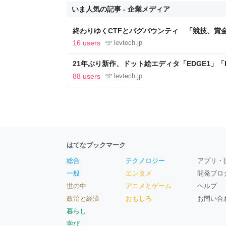
いま人気の記事 - 企業メディア
終わりゆくCTFとバグバウンティ 「競技、賞
ること【フォーカス】 - レバテックLAB
16 users
levtech.jp
21年ぶり新作、ドット絵エディタ「EDGE1」「E
ついて作者に聞く【フォーカス】 - レバテックL
88 users
levtech.jp
はてなブックマーク
総合
テクノロジー
アプリ・
一般
エンタメ
開発ブロ
世の中
アニメとゲーム
ヘルプ
政治と経済
おもしろ
お問い合
暮らし
学び