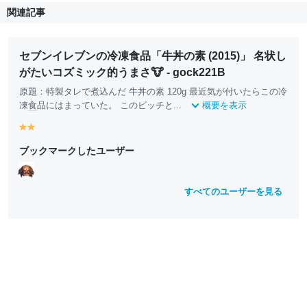
関連記事
セブンイレブンの冷凍食品「牛丼の素 (2015)」 名状し
がたいコズミック的うまさ🐮 - gock221B
原題：特製タレで煮込んだ 牛丼の素 120g 最近気が付いたらこの冷
凍
食
品にはまっていた。 このビッチと...
概要を表示
y
y
e
e
ブックマークしたユーザー
ll
ll
o
o
w
w
すべてのユーザーを見る