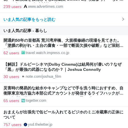
わ」で極まった“転売対策の本気”
239 users
www.advertimes.com
いま人気の記事をもっと読む
いま人気の記事 - 暮らし
開通約50年の首都高 荒川湾岸橋、大規模修繕の現場を見てきた。
「塗膜の剥がれ・土台の腐食・一部で断面欠損や破断」など深刻な
損傷、どう直す？
62 users
travel.watch.impress.co.jp
【解説】ドルビーシネマ(Dolby Cinema)は結局何が凄いの？なぜ
「黒」が最強の武器になるのか？｜Joshua Connolly
30 users
note.com/joshua_film
災害時の簡易的な給水やキャンプなどで手を洗う時におすすめ、自
衛隊東京地方協力本部公式アカウントが発信するライフハックがか
なり便利…動画にはしっかりオチもついて思わずクスリ
65 users
togetter.com
おまえらが出張先で缶ビール入れてるビジホのミニ冷蔵庫の正体に
ついて
757 users
ysd.theletter.jp