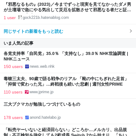
『邪悪なるもの』(2023)／今までずっと現実を見てなかったダメ男
が土壇場で急にやる気出して災厄を拡散させて邪悪なる者だと証明
してしまう素晴らしいホラー - gock221B
1 user
gock221b.hatenablog.com
同じサイトの新着をもっと読む
いま人気の記事
各党支持率「自民党」35.0％ 「支持なし」39.0％ NHK世論調査 |
NHKニュース
150 users
news.web.nhk
毒蝮三太夫、90歳で語る戦争のリアル 「靴の中にちぎれた足首」
「抑留で変わった兄」…終戦後も続いた悲劇 | 週刊女性PRIME
110 users
www.jprime.jp
三大ブクマカが勉強しつづけているもの
178 users
anond.hatelabo.jp
「転売ヤーいないと経済回らない」どころか…メルカリ、出品規
制・不正検知を強化しても2桁成長 Switch 2から始まり、「ちいか