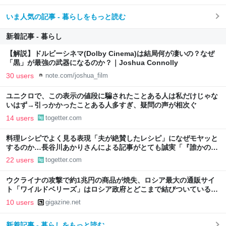
いま人気の記事 - 暮らしをもっと読む
新着記事 - 暮らし
【解説】ドルビーシネマ(Dolby Cinema)は結局何が凄いの？なぜ
「黒」が最強の武器になるのか？｜Joshua Connolly
30 users
note.com/joshua_film
ユニクロで、この表示の値段に騙されたことある人は私だけじゃな
いはず→引っかかったことある人多すぎ、疑問の声が相次ぐ
14 users
togetter.com
料理レシピでよく見る表現「夫が絶賛したレシピ」になぜモヤッと
するのか…長谷川あかりさんによる記事がとても誠実「『誰かのた
めに作ること』と『作らなければならないこと』は別」
22 users
togetter.com
ウクライナの攻撃で約1兆円の商品が焼失、ロシア最大の通販サイ
ト「ワイルドベリーズ」はロシア政府とどこまで結びついているの
か？
10 users
gigazine.net
新着記事 - 暮らしをもっと読む