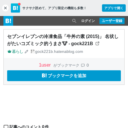
サクサク読めて、
アプリ限定の機能も多数！
アプリで開く
c
l
o
ログイン
ユーザー登録
s
e
セブンイレブンの冷凍食品「牛丼の素 (2015)」 名状し
がたいコズミック的うまさ🐮 - gock221B
暮らし
gock221b.hatenablog.com
1
user
0
がブックマーク
ブックマークを追加
0
記事へのコメント
件