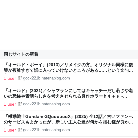
同じサイトの新着
『オールド・ボーイ』(2013)／リメイクの方。オリジナル同様に復
讐が複雑すぎて話に入っていけないところがある……という文句を
言いまくって楽しむ作品でもある🔨 - gock221B
1 user
gock221b.hatenablog.com
『オールド』(2021)／シャマランにしてはキャッチーだし若さや老
いの恐怖や素晴らしさを考えさせられる良作ホラー👨‍👩‍👧‍👦 -
gock221B
1 user
gock221b.hatenablog.com
『機動戦士Gundam GQuuuuuuX』(2025) 全12話／古いファンへ
のサービスもよかったが、新しい主人公達が何かを掴む様が良かっ
た🏖️ - gock221B
1 user
gock221b.hatenablog.com