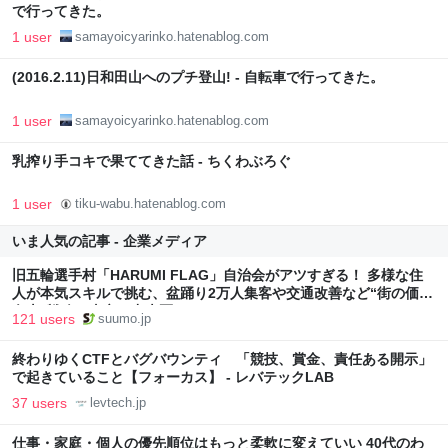
で行ってきた。
1 user
samayoicyarinko.hatenablog.com
(2016.2.11)日和田山へのプチ登山! - 自転車で行ってきた。
1 user
samayoicyarinko.hatenablog.com
乳搾り手コキで果ててきた話 - ちくわぶろぐ
1 user
tiku-wabu.hatenablog.com
いま人気の記事 - 企業メディア
旧五輪選手村「HARUMI FLAG」自治会がアツすぎる！ 多様な住
人が本気スキルで挑む、盆踊り2万人集客や交通改善など“街の価値
向上”戦略 東京・中央区
121 users
suumo.jp
終わりゆくCTFとバグバウンティ 「競技、賞金、責任ある開示」
で起きていること【フォーカス】 - レバテックLAB
37 users
levtech.jp
仕事・家庭・個人の優先順位はもっと柔軟に変えていい 40代のわ