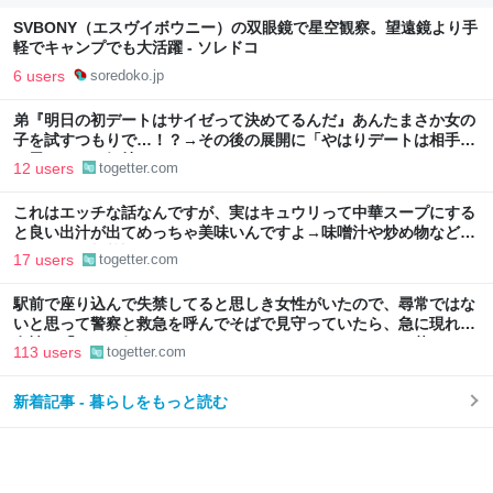
SVBONY（エスヴイボウニー）の双眼鏡で星空観察。望遠鏡より手
軽でキャンプでも大活躍 - ソレドコ
6 users
soredoko.jp
弟『明日の初デートはサイゼって決めてるんだ』あんたまさか女の
子を試すつもりで…！？→その後の展開に「やはりデートは相手へ
の思いやりの気持ち」
12 users
togetter.com
これはエッチな話なんですが、実はキュウリって中華スープにする
と良い出汁が出てめっちゃ美味いんですよ→味噌汁や炒め物など、
キュウリの加熱調理はいろいろある
17 users
togetter.com
駅前で座り込んで失禁してると思しき女性がいたので、尋常ではな
いと思って警察と救急を呼んでそばで見守っていたら、急に現れた
女性に「あなた何してるんですか！？」とスマホをはたき落とされ
113 users
togetter.com
た話
新着記事 - 暮らしをもっと読む