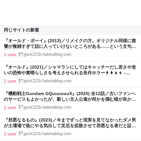
同じサイトの新着
『オールド・ボーイ』(2013)／リメイクの方。オリジナル同様に復
讐が複雑すぎて話に入っていけないところがある……という文句を
言いまくって楽しむ作品でもある🔨 - gock221B
1 user
gock221b.hatenablog.com
『オールド』(2021)／シャマランにしてはキャッチーだし若さや老
いの恐怖や素晴らしさを考えさせられる良作ホラー👨‍👩‍👧‍👦 -
gock221B
1 user
gock221b.hatenablog.com
『機動戦士Gundam GQuuuuuuX』(2025) 全12話／古いファンへ
のサービスもよかったが、新しい主人公達が何かを掴む様が良かっ
た🏖️ - gock221B
1 user
gock221b.hatenablog.com
『邪悪なるもの』(2023)／今までずっと現実を見てなかったダメ男
が土壇場で急にやる気出して災厄を拡散させて邪悪なる者だと証明
してしまう素晴らしいホラー - gock221B
1 user
gock221b.hatenablog.com