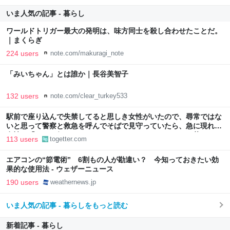
いま人気の記事 - 暮らし
ワールドトリガー最大の発明は、味方同士を殺し合わせたことだ。
｜まくらぎ
224 users
note.com/makuragi_note
「みいちゃん」とは誰か｜長谷美智子
132 users
note.com/clear_turkey533
駅前で座り込んで失禁してると思しき女性がいたので、尋常ではな
いと思って警察と救急を呼んでそばで見守っていたら、急に現れた
女性に「あなた何してるんですか！？」とスマホをはたき落とされ
113 users
togetter.com
た話
エアコンの“節電術” 6割もの人が勘違い？ 今知っておきたい効
果的な使用法 - ウェザーニュース
190 users
weathernews.jp
いま人気の記事 - 暮らしをもっと読む
新着記事 - 暮らし