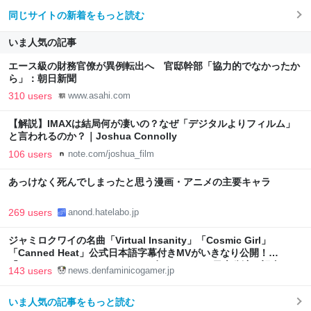
同じサイトの新着をもっと読む
いま人気の記事
エース級の財務官僚が異例転出へ 官邸幹部「協力的でなかったか
ら」：朝日新聞
310 users
www.asahi.com
【解説】IMAXは結局何が凄いの？なぜ「デジタルよりフィルム」
と言われるのか？｜Joshua Connolly
106 users
note.com/joshua_film
あっけなく死んでしまったと思う漫画・アニメの主要キャラ
269 users
anond.hatelabo.jp
ジャミロクワイの名曲「Virtual Insanity」「Cosmic Girl」
「Canned Heat」公式日本語字幕付きMVがいきなり公開！
「SUMMER SONIC 2026」での9年ぶりとなる日本公演を記念して
143 users
news.denfaminicogamer.jp
いま人気の記事をもっと読む