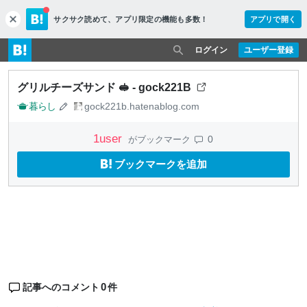
サクサク読めて、
アプリ限定の機能も多数！
アプリで開く
c
l
o
ログイン
ユーザー登録
s
e
グリルチーズサンド 🥪 - gock221B
暮らし
gock221b.hatenablog.com
1
user
0
がブックマーク
ブックマークを追加
0
記事へのコメント
件