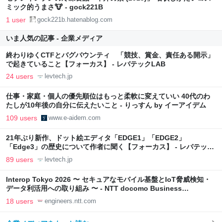
ミック的うまさ🐮 - gock221B
1 user
gock221b.hatenablog.com
いま人気の記事 - 企業メディア
終わりゆくCTFとバグバウンティ 「競技、賞金、責任ある開示」
で起きていること【フォーカス】 - レバテックLAB
24 users
levtech.jp
仕事・家庭・個人の優先順位はもっと柔軟に変えていい 40代のわ
たしが10年後の自分に伝えたいこと - りっすん by イーアイデム
109 users
www.e-aidem.com
21年ぶり新作、ドット絵エディタ「EDGE1」「EDGE2」
「Edge3」の歴史について作者に聞く【フォーカス】 - レバテック
LAB
89 users
levtech.jp
Interop Tokyo 2026 〜 セキュアなモバイル基盤とIoT脅威検知・
データ利活用への取り組み 〜 - NTT docomo Business
Engineers' Blog
18 users
engineers.ntt.com