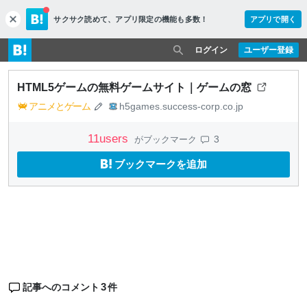
サクサク読めて、
アプリ限定の機能も多数！
アプリで開く
c
l
o
ログイン
ユーザー登録
s
e
HTML5ゲームの無料ゲームサイト｜ゲームの窓
アニメとゲーム
h5games.success-corp.co.jp
11
users
3
がブックマーク
ブックマークを追加
3
記事へのコメント
件