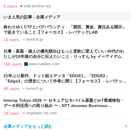
6 users
web.archive.org
いま人気の記事 - 企業メディア
終わりゆくCTFとバグバウンティ 「競技、賞金、責任ある開示」
で起きていること【フォーカス】 - レバテックLAB
14 users
levtech.jp
仕事・家庭・個人の優先順位はもっと柔軟に変えていい 40代のわ
たしが10年後の自分に伝えたいこと - りっすん by イーアイデム
106 users
www.e-aidem.com
21年ぶり新作、ドット絵エディタ「EDGE1」「EDGE2」
「Edge3」の歴史について作者に聞く【フォーカス】 - レバテック
LAB
88 users
levtech.jp
Interop Tokyo 2026 〜 セキュアなモバイル基盤とIoT脅威検知・
データ利活用への取り組み 〜 - NTT docomo Business
Engineers' Blog
18 users
engineers.ntt.com
企業メディアをもっと読む