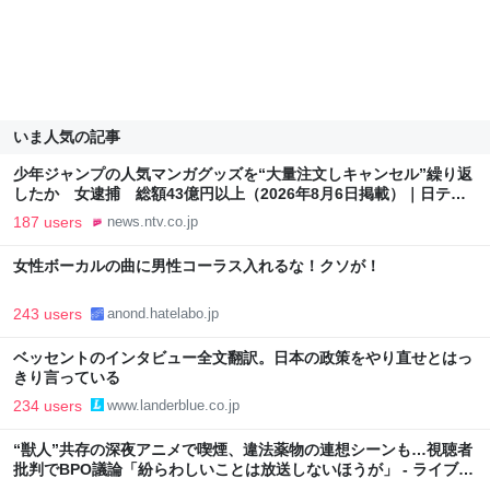
いま人気の記事
少年ジャンプの人気マンガグッズを“大量注文しキャンセル”繰り返
したか 女逮捕 総額43億円以上（2026年8月6日掲載）｜日テレ
NEWS NNN
187 users
news.ntv.co.jp
女性ボーカルの曲に男性コーラス入れるな！クソが！
243 users
anond.hatelabo.jp
ベッセントのインタビュー全文翻訳。日本の政策をやり直せとはっ
きり言っている
234 users
www.landerblue.co.jp
“獣人”共存の深夜アニメで喫煙、違法薬物の連想シーンも…視聴者
批判でBPO議論「紛らわしいことは放送しないほうが」 - ライブド
アニュース