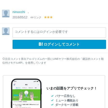
ninocchi
.
2016/05/12
リンク
y
y
y
el
el
el
lo
lo
lo
コメントするにはログインが必要です
w
w
w
ログインしてコメント
注目コメント算出アルゴリズムの一部にLINEヤフー株式会社の「建設的コメント順
位付けモデルAPI」を使用しています
いまの話題をアプリでチェック！
バナー広告なし
ミュート機能あり
ダークモード搭載