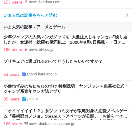
153 users
news.livedoor.com
いま人気の記事をもっと読む
いま人気の記事 - アニメとゲーム
少年ジャンプの人気マンガグッズを“大量注文しキャンセル”繰り返
したか 女逮捕 総額43億円以上（2026年8月6日掲載）｜日テレ
NEWS NNN
186 users
news.ntv.co.jp
プリキュアに選ばれるのってどうしたらいいですか？
63 users
anond.hatelabo.jp
小僧ねずみのちゅちゅのすけ 特別読切｜ヤンジャン＋集英社公式・
ジャンプ系青年マンガ誌アプリ
85 users
ynjn.jp
「オイイイイイ！？」系ツッコミ女子が攻略対象の恋愛ノベルゲー
ム『美術部カノジョ』Steamストアページが公開。「お前らーそろ
そろ自重しろー？＾＾」暗黒微笑の夢女子や、萌え声不思議ちゃん
166 users
news.denfaminicogamer.jp
女子と青春を謳歌