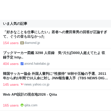
いま人気の記事
「好きなことを仕事にしたい」若者への豊田章男の回答が正論すぎ
て、ぐうの音も出なかった
154 users
diamond.jp
ブックマーカー図鑑 3298 人収録 気づけば3000人超えてたよ 収
録予定 http..
404 users
anond.hatelabo.jp
韓国サッカー協会 外国人審判に“性接待” W杯や五輪の予選、2011
年から約1年間で10人余に対し JNN報告書入手（TBS NEWS DIG
Powered by JNN） - Yahoo!ニュース
145 users
news.yahoo.co.jp
Web API設計の現在地2026 - Qiita
165 users
qiita.com