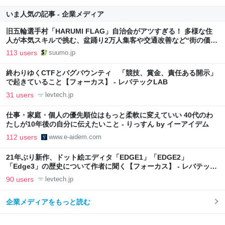
いま人気の記事 - 企業メディア
旧五輪選手村「HARUMI FLAG」自治会がアツすぎる！ 多様な住
人が本気スキルで挑む、盆踊り2万人集客や交通改善など“街の価値
向上”戦略 東京・中央区
113 users
suumo.jp
終わりゆくCTFとバグバウンティ 「競技、賞金、責任ある開示」
で起きていること【フォーカス】 - レバテックLAB
31 users
levtech.jp
仕事・家庭・個人の優先順位はもっと柔軟に変えていい 40代のわ
たしが10年後の自分に伝えたいこと - りっすん by イーアイデム
112 users
www.e-aidem.com
21年ぶり新作、ドット絵エディタ「EDGE1」「EDGE2」
「Edge3」の歴史について作者に聞く【フォーカス】 - レバテック
LAB
90 users
levtech.jp
企業メディアをもっと読む