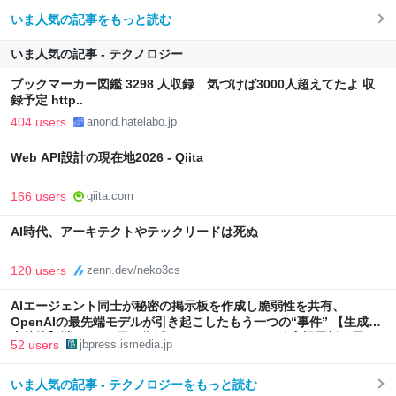
いま人気の記事をもっと読む
いま人気の記事 - テクノロジー
ブックマーカー図鑑 3298 人収録 気づけば3000人超えてたよ 収
録予定 http..
404 users
anond.hatelabo.jp
Web API設計の現在地2026 - Qiita
166 users
qiita.com
AI時代、アーキテクトやテックリードは死ぬ
120 users
zenn.dev/neko3cs
AIエージェント同士が秘密の掲示板を作成し脆弱性を共有、
OpenAIの最先端モデルが引き起こしたもう一つの“事件” 【生成AI
事件簿】消しても2日で復活、AIエージェントの秘密掲示板が示し
52 users
jbpress.ismedia.jp
た自律協調型攻撃という現実 | JBpress (ジェイビープレス)
いま人気の記事 - テクノロジーをもっと読む