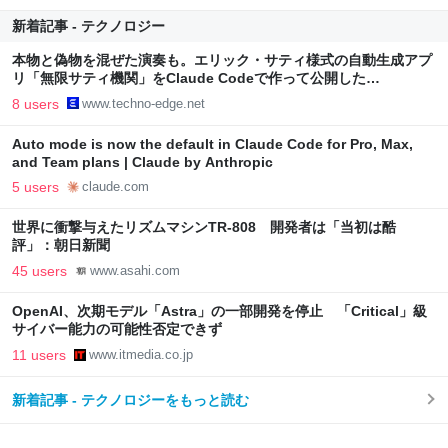
新着記事 - テクノロジー
本物と偽物を混ぜた演奏も。エリック・サティ様式の自動生成アプ
リ「無限サティ機関」をClaude Codeで作って公開した
（CloseBox） | テクノエッジ TechnoEdge
8 users
www.techno-edge.net
Auto mode is now the default in Claude Code for Pro, Max,
and Team plans | Claude by Anthropic
5 users
claude.com
世界に衝撃与えたリズムマシンTR-808 開発者は「当初は酷
評」：朝日新聞
45 users
www.asahi.com
OpenAI、次期モデル「Astra」の一部開発を停止 「Critical」級
サイバー能力の可能性否定できず
11 users
www.itmedia.co.jp
新着記事 - テクノロジーをもっと読む