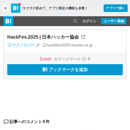
サクサク読めて、
アプリ限定の機能も多数！
アプリで開く
c
l
o
ログイン
ユーザー登録
s
e
HackFes.2025 | 日本ハッカー協会
テクノロジー
hackfes2025.hacker.or.jp
1
user
0
がブックマーク
ブックマークを追加
0
記事へのコメント
件