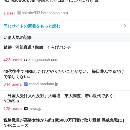
M1 MacBook Air を購入した日記 - はこべにっき ♨
1 user
hakobe932.hatenablog.com
同じサイトの新着をもっと読む
いま人気の記事
踏絵 - 河部真道 / 踏絵 | くらげバンチ
423 users
kuragebunch.com
40代後半でFIREしたけどやりたいことがない。 毎日遊んでるだけ
で楽しくない..
344 users
anond.hatelabo.jp
「外国人受け入れ反対」大幅増 東大調査、若い世代で多く |
NEWSjp
128 users
news.jp
税務職員が高齢女性から約1億5000万円受け取り競艇 懲戒免職に |
NHKニュース