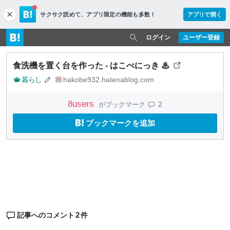
サクサク読めて、
アプリ限定の機能も多数！
アプリで開く
c
l
o
ログイン
ユーザー登録
s
e
食洗機を置く台を作った - はこべにっき ♨
暮らし
hakobe932.hatenablog.com
8
users
2
がブックマーク
ブックマークを追加
2
記事へのコメント
件