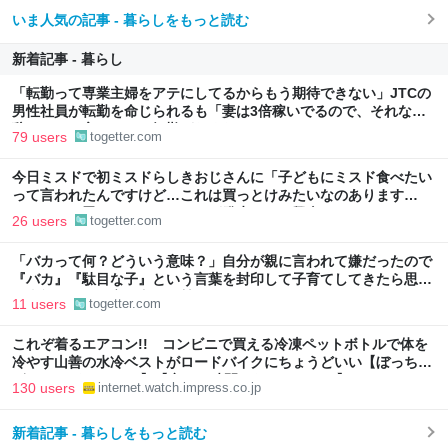
いま人気の記事 - 暮らしをもっと読む
新着記事 - 暮らし
「転勤って専業主婦をアテにしてるからもう期待できない」JTCの
男性社員が転勤を命じられるも「妻は3倍稼いでるので、それなら
辞める」と言ったら、転勤がなくなった
79 users
togetter.com
今日ミスドで初ミスドらしきおじさんに「子どもにミスド食べたい
って言われたんですけど…これは買っとけみたいなのあります
か…？」と尋ねられるイベントが発生して、興奮した
26 users
togetter.com
「バカって何？どういう意味？」自分が親に言われて嫌だったので
『バカ』『駄目な子』という言葉を封印して子育てしてきたら思わ
ぬ事態に←この育児方針に賛否集まる
11 users
togetter.com
これぞ着るエアコン!! コンビニで買える冷凍ペットボトルで体を
冷やす山善の水冷ベストがロードバイクにちょうどいい【ぼっち・
ざ・ろーど！その14】【空いた時間でなにしてる？】
130 users
internet.watch.impress.co.jp
新着記事 - 暮らしをもっと読む