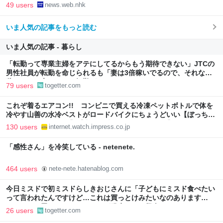
49 users
news.web.nhk
いま人気の記事をもっと読む
いま人気の記事 - 暮らし
「転勤って専業主婦をアテにしてるからもう期待できない」JTCの
男性社員が転勤を命じられるも「妻は3倍稼いでるので、それなら
辞める」と言ったら、転勤がなくなった
79 users
togetter.com
これぞ着るエアコン!! コンビニで買える冷凍ペットボトルで体を
冷やす山善の水冷ベストがロードバイクにちょうどいい【ぼっち・
ざ・ろーど！その14】【空いた時間でなにしてる？】
130 users
internet.watch.impress.co.jp
「感性さん」を冷笑している - netenete.
464 users
nete-nete.hatenablog.com
今日ミスドで初ミスドらしきおじさんに「子どもにミスド食べたい
って言われたんですけど…これは買っとけみたいなのあります
か…？」と尋ねられるイベントが発生して、興奮した
26 users
togetter.com