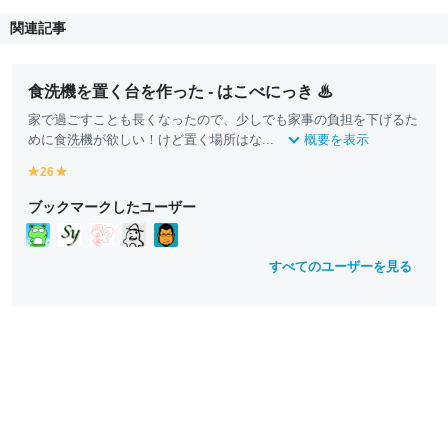
関連記事
食洗機を置く台を作った - はこべにっき ♨
家で過ごすことも長くなったので、少しでも家事の負担を下げるた
めに
食洗機
が欲しい！けど置く場所はな...
概要を表示
26
y
y
e
e
ブックマークしたユーザー
ll
ll
o
o
w
w
すべてのユーザーを見る