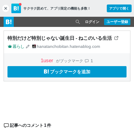
サクサク読めて、
アプリ限定の機能も多数！
アプリで開く
c
l
o
ログイン
ユーザー登録
s
e
特別だけど特別じゃない誕生日 - ねこのいる生活
暮らし
hanatanchobitan.hatenablog.com
1
user
1
がブックマーク
ブックマークを追加
1
記事へのコメント
件