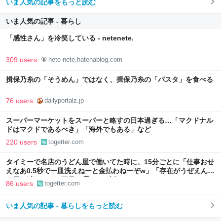
いま人気の記事をもっと読む
いま人気の記事 - 暮らし
「感性さん」を冷笑している - netenete.
309 users
nete-nete.hatenablog.com
揖保乃糸の「そうめん」ではなく、揖保乃糸の「パスタ」を食べる
76 users
dailyportalz.jp
スーパーマーケットをスーパーと略すの日本過ぎる…「マクドナル
ドはマクドであるべき」「海外でもある」など
220 users
togetter.com
タイミーで名店のうどん屋で働いてた時に、15分ごとに「仕事おせ
えなあ0.5秒で一皿洗えねーと金払わねーぞw」「存在がうぜえんだ
よ早く消えろ」と耳元で囁かれた話
86 users
togetter.com
いま人気の記事 - 暮らしをもっと読む