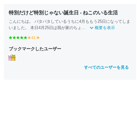
特別だけど特別じゃない誕生日 - ねこのいる生活
こんにちは。 バタバタしているうちに4月ももう25日になってしま
いました。
本
日4月25日は我が家のちょ...
概要を表示
g
g
g
g
g
41
y
y
r
r
r
r
r
e
e
ブックマークしたユーザー
e
e
e
e
e
ll
ll
e
e
e
e
e
o
o
n
n
n
n
n
w
w
すべてのユーザーを見る