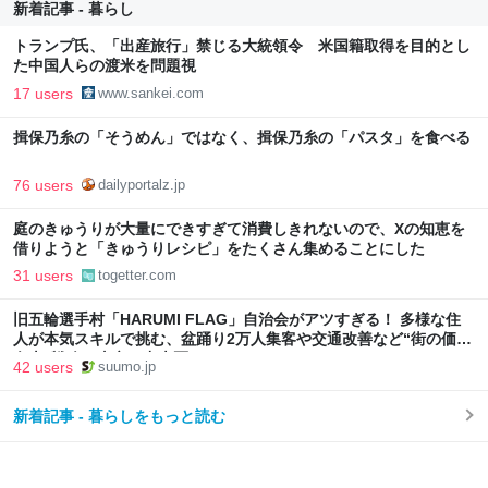
新着記事 - 暮らし
トランプ氏、「出産旅行」禁じる大統領令 米国籍取得を目的とし
た中国人らの渡米を問題視
17 users
www.sankei.com
揖保乃糸の「そうめん」ではなく、揖保乃糸の「パスタ」を食べる
76 users
dailyportalz.jp
庭のきゅうりが大量にできすぎて消費しきれないので、Xの知恵を
借りようと「きゅうりレシピ」をたくさん集めることにした
31 users
togetter.com
旧五輪選手村「HARUMI FLAG」自治会がアツすぎる！ 多様な住
人が本気スキルで挑む、盆踊り2万人集客や交通改善など“街の価値
向上”戦略 東京・中央区
42 users
suumo.jp
新着記事 - 暮らしをもっと読む