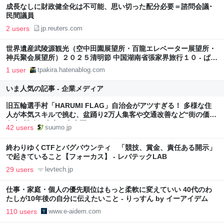
成長なしに財政健全化は不可能、思い切った配分必要＝諮問会議･
民間議員
2 users
jp.reuters.com
世界遺産武陵源観光（空中田園展望所・百龍エレベーター展望所・
神兵聚会展望所）２０２５清明節 中国湖南省張家界旅行１０ - ぱき
らの中国（河南省開封）生活
1 user
tpakira.hatenablog.com
いま人気の記事 - 企業メディア
旧五輪選手村「HARUMI FLAG」自治会がアツすぎる！ 多様な住
人が本気スキルで挑む、盆踊り2万人集客や交通改善など“街の価値
向上”戦略 東京・中央区
42 users
suumo.jp
終わりゆくCTFとバグバウンティ 「競技、賞金、責任ある開示」
で起きていること【フォーカス】 - レバテックLAB
29 users
levtech.jp
仕事・家庭・個人の優先順位はもっと柔軟に変えていい 40代のわ
たしが10年後の自分に伝えたいこと - りっすん by イーアイデム
110 users
www.e-aidem.com