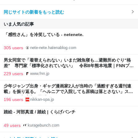
同じサイトの新着をもっと読む
いま人気の記事
「感性さん」を冷笑している - netenete.
305 users
nete-nete.hatenablog.com
男女同室で「着替えられない」いまだ雑魚寝も…避難所めぐり“格
差” 専門家「標準化されていない」 令和8年熊本地震｜FNNプラ
イムオンライン
229 users
www.fnn.jp
少年ジャンプ出身・ギャグ漫画家2人が当時の「過酷すぎる週刊連
載」を振り返る。「ヘルニアで入院しても原稿は落とさない」スト
イックな舞台裏 | 日刊SPA!
196 users
nikkan-spa.jp
踏絵 - 河部真道 / 踏絵 | くらげバンチ
49 users
kuragebunch.com