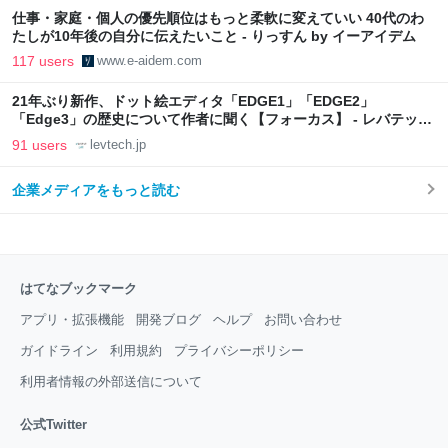
仕事・家庭・個人の優先順位はもっと柔軟に変えていい 40代のわ
たしが10年後の自分に伝えたいこと - りっすん by イーアイデム
117 users
www.e-aidem.com
21年ぶり新作、ドット絵エディタ「EDGE1」「EDGE2」
「Edge3」の歴史について作者に聞く【フォーカス】 - レバテック
LAB
91 users
levtech.jp
企業メディアをもっと読む
はてなブックマーク
アプリ・拡張機能
開発ブログ
ヘルプ
お問い合わせ
ガイドライン
利用規約
プライバシーポリシー
利用者情報の外部送信について
公式Twitter