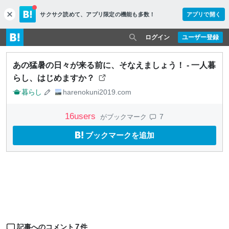
サクサク読めて、
アプリ限定の機能も多数！
アプリで開く
c
l
o
ログイン
ユーザー登録
s
e
あの猛暑の日々が来る前に、そなえましょう！ - 一人暮
らし、はじめますか？
暮らし
harenokuni2019.com
16
users
7
がブックマーク
ブックマークを追加
7
記事へのコメント
件