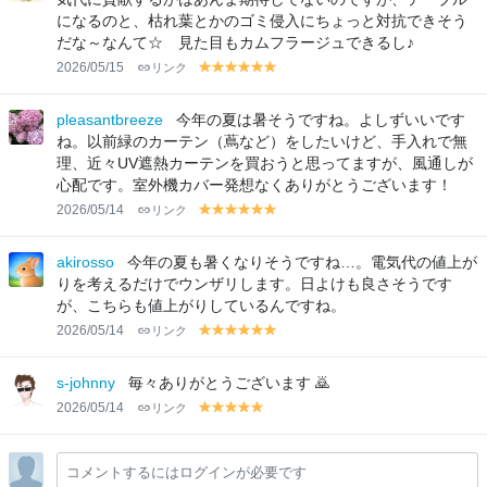
になるのと、枯れ葉とかのゴミ侵入にちょっと対抗できそう
だな～なんて☆ 見た目もカムフラージュできるし♪
2026/05/15
リンク
y
y
y
y
y
y
el
el
el
el
el
el
lo
lo
lo
lo
lo
lo
pleasantbreeze
今年の夏は暑そうですね。よしずいいです
w
w
w
w
w
w
ね。以前緑のカーテン（蔦など）をしたいけど、手入れで無
理、近々UV遮熱カーテンを買おうと思ってますが、風通しが
心配です。室外機カバー発想なくありがとうございます！
2026/05/14
リンク
y
y
y
y
y
y
el
el
el
el
el
el
lo
lo
lo
lo
lo
lo
akirosso
今年の夏も暑くなりそうですね…。電気代の値上が
w
w
w
w
w
w
りを考えるだけでウンザリします。日よけも良さそうです
が、こちらも値上がりしているんですね。
2026/05/14
リンク
y
y
y
y
y
y
el
el
el
el
el
el
lo
lo
lo
lo
lo
lo
s-johnny
毎々ありがとうございます 🙇
w
w
w
w
w
w
2026/05/14
リンク
y
y
y
y
y
el
el
el
el
el
lo
lo
lo
lo
lo
コメントするにはログインが必要です
w
w
w
w
w