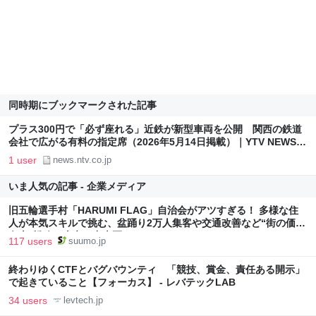
同時期にブックマークされた記事
プラス300円で「必ず座れる」近鉄が新型車両を公開 関西の鉄道
会社で広がる有料の指定席（2026年5月14日掲載）｜YTV NEWS
NNN
1 user
news.ntv.co.jp
いま人気の記事 - 企業メディア
旧五輪選手村「HARUMI FLAG」自治会がアツすぎる！ 多様な住
人が本気スキルで挑む、盆踊り2万人集客や交通改善など“街の価値
向上”戦略 東京・中央区
117 users
suumo.jp
終わりゆくCTFとバグバウンティ 「競技、賞金、責任ある開示」
で起きていること【フォーカス】 - レバテックLAB
34 users
levtech.jp