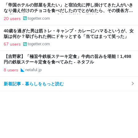
「帝国ホテルの部屋を見たい」と宿泊先に押し掛けてきた人がいき
なり備え付けのチョコを食べだしたのでとがめたら、その後各方面
に呪詛を吐かれまくった→残念な体験談に同情集まる
20 users
togetter.com
40歳を過ぎた男は筋トレ・キャンプ・カレーにハマるというが、女
版は何か？挙げられた例にドキッとする「当てはまって笑った」
67 users
togetter.com
【吉野家】「極旨牛鉄板ステーキ定食」牛肉の旨みを堪能！1,498
円の鉄板ステーキ定食を食べてみた - ネタフル
8 users
netaful.jp
新着記事 - 暮らしをもっと読む