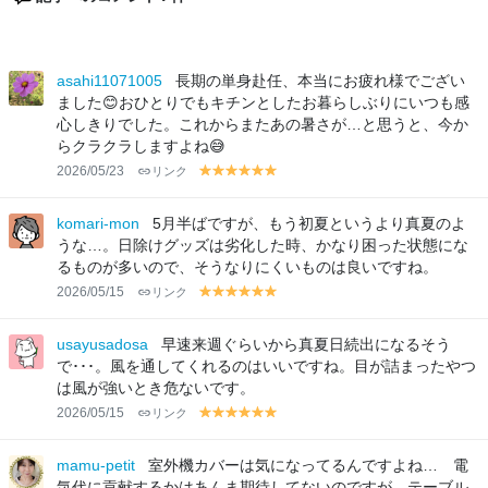
asahi11071005
長期の単身赴任、本当にお疲れ様でござい
ました😊おひとりでもキチンとしたお暮らしぶりにいつも感
心しきりでした。これからまたあの暑さが…と思うと、今か
らクラクラしますよね😅
2026/05/23
リンク
y
y
y
y
y
y
el
el
el
el
el
el
lo
lo
lo
lo
lo
lo
komari-mon
5月半ばですが、もう初夏というより真夏のよ
w
w
w
w
w
w
うな…。日除けグッズは劣化した時、かなり困った状態にな
るものが多いので、そうなりにくいものは良いですね。
2026/05/15
リンク
y
y
y
y
y
y
el
el
el
el
el
el
lo
lo
lo
lo
lo
lo
usayusadosa
早速来週ぐらいから真夏日続出になるそう
w
w
w
w
w
w
で･･･。風を通してくれるのはいいですね。目が詰まったやつ
は風が強いとき危ないです。
2026/05/15
リンク
y
y
y
y
y
y
el
el
el
el
el
el
lo
lo
lo
lo
lo
lo
mamu-petit
室外機カバーは気になってるんですよね… 電
w
w
w
w
w
w
気代に貢献するかはあんま期待してないのですが、テーブル