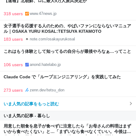
【速報】北朝鮮、ロに最大5万人派兵決定か
318 users
www.47news.jp
女子選手を応援する人のための、やばいファンにならないマニュア
ル｜OSAKA YURU KOSAL:TETSUYA KITAMOTO
183 users
note.com/osakayurukosal
これはもう体験として知ってるの自分らが最後やろなぁ…ってこと
106 users
anond.hatelabo.jp
Claude Code で「ループエンジニアリング」を実践してみた
273 users
zenn.dev/tetsu_don
いま人気の記事をもっと読む
いま人気の記事 - 暮らし
用意した朝食を息子が食べずに注意したら「お母さんの料理はまず
いから食べたくない」と…「まずいなら食べなくていい。今後は自