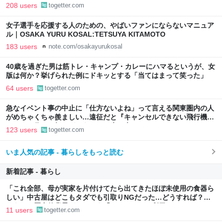
分で食事を用意しなさい。お金は渡す」と言った話が議論に
208 users
togetter.com
女子選手を応援する人のための、やばいファンにならないマニュア
ル｜OSAKA YURU KOSAL:TETSUYA KITAMOTO
183 users
note.com/osakayurukosal
40歳を過ぎた男は筋トレ・キャンプ・カレーにハマるというが、女
版は何か？挙げられた例にドキッとする「当てはまって笑った」
64 users
togetter.com
急なイベント事の中止に「仕方ないよね」って言える関東圏内の人
がめちゃくちゃ羨ましい…遠征だと『キャンセルできない飛行機代
とホテル代』の怒りがどうしても先に来る
123 users
togetter.com
いま人気の記事 - 暮らしをもっと読む
新着記事 - 暮らし
「これ全部、母が実家を片付けてたら出てきたほぼ未使用の食器ら
しい」中古屋はどこもタダでも引取りNGだった…どうすれば？→
どうやら歴史的背景がありそう「ジモティーを利用しては？」
11 users
togetter.com