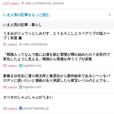
122 users
note.com/beloved_tomoka
いま人気の記事をもっと読む
いま人気の記事 - 暮らし
うまみがジュワッとしみだす、とうもろこしとスペアリブの塩スー
プ｜有賀 薫
81 users
note.com/kaorun
「韓国人ってなんで急にお酒を飲む習慣が廃れ始めたの？全世代で
変化したように見える」韓国から実感を伴うリプが多数
83 users
togetter.com
新條まゆ先生に漫☆画太郎と集英社から新作絵本であるシーンをパ
ロディに使いたいと連絡があり承諾したら家宝レベルのとんでもな
いものが届いた
40 users
togetter.com
カツオのしゃぶしゃぶがうまい
56 users
anond.hatelabo.jp