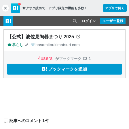
サクサク読めて、
アプリ限定の機能も多数！
アプリで開く
c
l
o
ログイン
ユーザー登録
s
e
【公式】波佐見陶器まつり 2025
暮らし
hasamitoukimatsuri.com
4
users
1
がブックマーク
ブックマークを追加
1
記事へのコメント
件