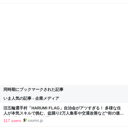
同時期にブックマークされた記事
いま人気の記事 - 企業メディア
旧五輪選手村「HARUMI FLAG」自治会がアツすぎる！ 多様な住
人が本気スキルで挑む、盆踊り2万人集客や交通改善など“街の価値
向上”戦略 東京・中央区
117 users
suumo.jp