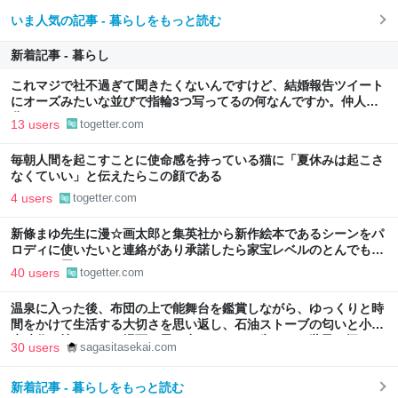
いま人気の記事 - 暮らしをもっと読む
新着記事 - 暮らし
これマジで社不過ぎて聞きたくないんですけど、結婚報告ツイート
にオーズみたいな並びで指輪3つ写ってるの何なんですか。仲人の
分？
13 users
togetter.com
毎朝人間を起こすことに使命感を持っている猫に「夏休みは起こさ
なくていい」と伝えたらこの顔である
4 users
togetter.com
新條まゆ先生に漫☆画太郎と集英社から新作絵本であるシーンをパ
ロディに使いたいと連絡があり承諾したら家宝レベルのとんでもな
いものが届いた
40 users
togetter.com
温泉に入った後、布団の上で能舞台を鑑賞しながら、ゆっくりと時
間をかけて生活する大切さを思い返し、石油ストーブの匂いと小学
生時代の懐かしい一場面を思い出したこと - 失われた世界を探して
30 users
sagasitasekai.com
新着記事 - 暮らしをもっと読む