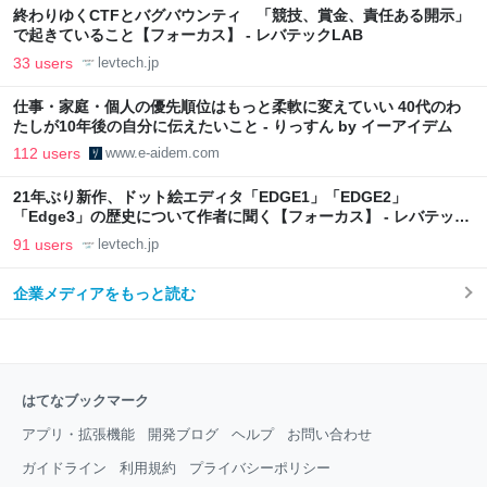
終わりゆくCTFとバグバウンティ 「競技、賞金、責任ある開示」
で起きていること【フォーカス】 - レバテックLAB
33 users
levtech.jp
仕事・家庭・個人の優先順位はもっと柔軟に変えていい 40代のわ
たしが10年後の自分に伝えたいこと - りっすん by イーアイデム
112 users
www.e-aidem.com
21年ぶり新作、ドット絵エディタ「EDGE1」「EDGE2」
「Edge3」の歴史について作者に聞く【フォーカス】 - レバテック
LAB
91 users
levtech.jp
企業メディアをもっと読む
はてなブックマーク
アプリ・拡張機能
開発ブログ
ヘルプ
お問い合わせ
ガイドライン
利用規約
プライバシーポリシー