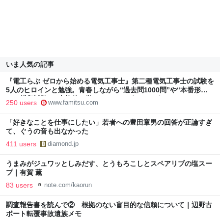
いま人気の記事
『電工らぶ ゼロから始める電気工事士』第二種電気工事士の試験を
5人のヒロインと勉強。青春しながら“過去問1000問”や“本番形式
CBT模擬試験”で本格的に学べるノベルゲーム | ゲーム・エンタメ
250 users
www.famitsu.com
最新情報のファミ通.com
「好きなことを仕事にしたい」若者への豊田章男の回答が正論すぎ
て、ぐうの音も出なかった
411 users
diamond.jp
うまみがジュワッとしみだす、とうもろこしとスペアリブの塩スー
プ｜有賀 薫
83 users
note.com/kaorun
調査報告書を読んで② 根拠のない盲目的な信頼について｜辺野古
ボート転覆事故遺族メモ