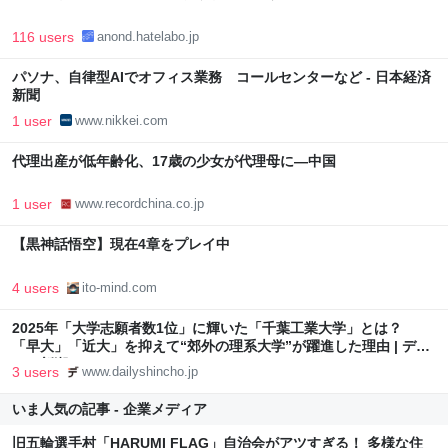
116 users
anond.hatelabo.jp
パソナ、自律型AIでオフィス業務 コールセンターなど - 日本経済
新聞
1 user
www.nikkei.com
代理出産が低年齢化、17歳の少女が代理母に―中国
1 user
www.recordchina.co.jp
【黒神話悟空】現在4章をプレイ中
4 users
ito-mind.com
2025年「大学志願者数1位」に輝いた「千葉工業大学」とは？
「早大」「近大」を抑えて“郊外の理系大学”が躍進した理由 | デイ
リー新潮
3 users
www.dailyshincho.jp
いま人気の記事 - 企業メディア
旧五輪選手村「HARUMI FLAG」自治会がアツすぎる！ 多様な住