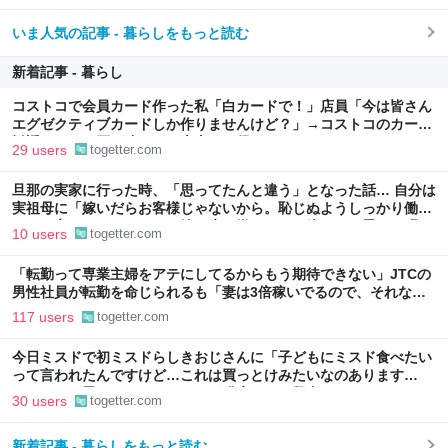
いま人気の記事 - 暮らしをもっと読む
新着記事 - 暮らし
コストコで会員カード作った私「白カードで！」店員「今は皆さん
エグゼクティブカードしか作りませんけど？」→コストコのカード
勧誘はやたら圧が強いが、本当にお得なの？
29 users
togetter.com
旦那の実家に行った時、「思ってたんと違う」となった話… 自分は
実祖母に「嫁いだらお客様じゃないから。恥じぬようしっかり働
け」と言われていたので、嫁ぎ先で嫌われたら終わりと思い、張り
10 users
togetter.com
切っていた
「転勤って専業主婦をアテにしてるからもう期待できない」JTCの
男性社員が転勤を命じられるも「妻は3倍稼いでるので、それなら
辞める」と言ったら、転勤がなくなった
117 users
togetter.com
今日ミスドで初ミスドらしきおじさんに「子どもにミスド食べたい
って言われたんですけど…これは買っとけみたいなのあります
か…？」と尋ねられるイベントが発生して、興奮した
30 users
togetter.com
新着記事 - 暮らしをもっと読む