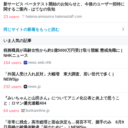
新サービス ベータテスト開始のお知らせと、今後のユーザー招待に
関するご案内 - はてなの告知
23 users
hatena-announce.hatenastaff.com
同じサイトの新着をもっと読む
いま人気の記事
税務職員が高齢女性から約1億5000万円受け取り競艇 懲戒免職に |
NHKニュース
164 users
news.web.nhk
「外国人受け入れ反対」大幅増 東大調査、若い世代で多く |
NEWSjp
232 users
news.jp
『みいちゃんと山田さん』についてアニメ化公表と炎上で思うこ
と：ロマン優光連載404
64 users
bunkaonline.jp
「非常に残念」高市総理と面会決定も…発言不可、握手のみ 8月9
日長崎の被爆体験者「何のために」 | NEWSjp