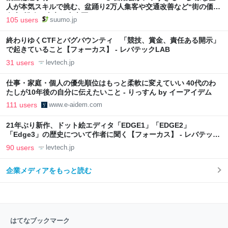
人が本気スキルで挑む、盆踊り2万人集客や交通改善など“街の価値
向上”戦略 東京・中央区
105 users
suumo.jp
終わりゆくCTFとバグバウンティ 「競技、賞金、責任ある開示」
で起きていること【フォーカス】 - レバテックLAB
31 users
levtech.jp
仕事・家庭・個人の優先順位はもっと柔軟に変えていい 40代のわ
たしが10年後の自分に伝えたいこと - りっすん by イーアイデム
111 users
www.e-aidem.com
21年ぶり新作、ドット絵エディタ「EDGE1」「EDGE2」
「Edge3」の歴史について作者に聞く【フォーカス】 - レバテック
LAB
90 users
levtech.jp
企業メディアをもっと読む
はてなブックマーク