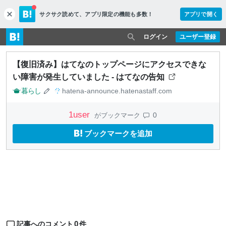
サクサク読めて、
アプリ限定の機能も多数！
アプリで開く
c
l
o
ログイン
ユーザー登録
s
e
【復旧済み】はてなのトップページにアクセスできな
い障害が発生していました - はてなの告知
暮らし
hatena-announce.hatenastaff.com
1
user
0
がブックマーク
ブックマークを追加
0
記事へのコメント
件