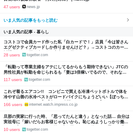
47 users
news.jp
いま人気の記事をもっと読む
いま人気の記事 - 暮らし
コストコで会員カード作った私「白カードで！」店員「今は皆さん
エグゼクティブカードしか作りませんけど？」→コストコのカード
勧誘はやたら圧が強いが、本当にお得なの？
28 users
togetter.com
「転勤って専業主婦をアテにしてるからもう期待できない」JTCの
男性社員が転勤を命じられるも「妻は3倍稼いでるので、それなら
辞める」と言ったら、転勤がなくなった
117 users
togetter.com
これぞ着るエアコン!! コンビニで買える冷凍ペットボトルで体を
冷やす山善の水冷ベストがロードバイクにちょうどいい【ぼっち・
ざ・ろーど！その14】【空いた時間でなにしてる？】
166 users
internet.watch.impress.co.jp
旦那の実家に行った時、「思ってたんと違う」となった話… 自分は
実祖母に「嫁いだらお客様じゃないから。恥じぬようしっかり働
け」と言われていたので、嫁ぎ先で嫌われたら終わりと思い、張り
10 users
togetter.com
切っていた