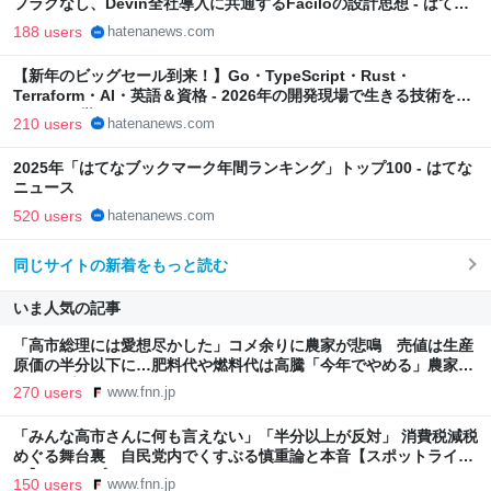
フラグなし、Devin全社導入に共通するFaciloの設計思想 - はてな
ニュース
188 users
hatenanews.com
【新年のビッグセール到来！】Go・TypeScript・Rust・
Terraform・AI・英語＆資格 - 2026年の開発現場で生きる技術を
Udemyで学ぶ！ - はてなニュース
210 users
hatenanews.com
2025年「はてなブックマーク年間ランキング」トップ100 - はてな
ニュース
520 users
hatenanews.com
同じサイトの新着をもっと読む
いま人気の記事
「高市総理には愛想尽かした」コメ余りに農家が悲鳴 売値は生産
原価の半分以下に…肥料代や燃料代は高騰「今年でやめる」農家も
｜FNNプライムオンライン
270 users
www.fnn.jp
「みんな高市さんに何も言えない」「半分以上が反対」 消費税減税
めぐる舞台裏 自民党内でくすぶる慎重論と本音【スポットライ
ト】｜FNNプライムオンライン
150 users
www.fnn.jp