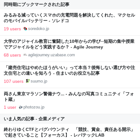
同時期にブックマークされた記事
みるみる減っていくスマホの充電問題を解決してくれた、マクセル
のモバイルバッテリー - ソレドコ
19 users
soredoko.jp
大学のアジャイル教育に奮闘した10年からの学び─短期の集中授業
でアジャイルをどう実践するか？ - Agile Journey
68 users
agilejourney.uzabase.com
「建売住宅はやめたほうがいい」って本当？後悔しない選び方や注
文住宅との違いを知ろう - 住まいのお役立ち記事
107 users
suumo.jp
両さん東京マラソン警備ナウ... - みんなの写真コミュニティ「フォ
ト蔵」
1 user
photozou.jp
いま人気の記事 - 企業メディア
終わりゆくCTFとバグバウンティ 「競技、賞金、責任ある開示」
で起きていること【フォーカス】 - レバテックLAB