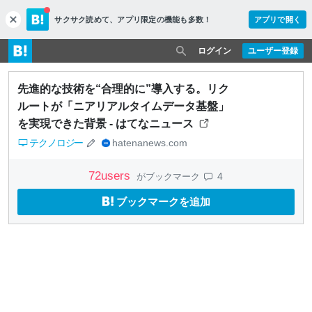
サクサク読めて、
アプリ限定の機能も多数！
アプリで開く
c
l
o
ログイン
ユーザー登録
s
e
先進的な技術を“合理的に”導入する。リク
ルートが「ニアリアルタイムデータ基盤」
を実現できた背景 - はてなニュース
テクノロジー
hatenanews.com
72
users
4
がブックマーク
ブックマークを追加