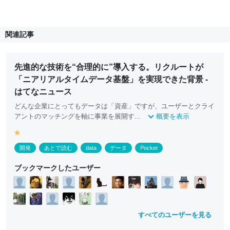
関連記事
先進的な技術を“合理的に”導入する。リクルートが
「ニアリアルタイムデータ基盤」を実現できた背景 -
はてなニュース
どんな企業にとってもデータは「資産」ですが、ユーザーとクライ
アントのマッチングを軸に事業を展開す...
概要を表示
y
e
開発
あとで読む
data
データ
Pocket
ll
o
ブックマークしたユーザー
w
すべてのユーザーを見る