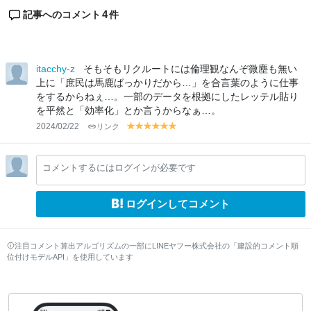
4
記事へのコメント
件
itacchy-z
そもそもリクルートには倫理観なんぞ微塵も無い
上に「庶民は馬鹿ばっかりだから…」を合言葉のように仕事
をするからねぇ…。一部のデータを根拠にしたレッテル貼り
を平然と「効率化」とか言うからなぁ…。
2024/02/22
リンク
y
y
y
y
y
y
el
el
el
el
el
el
lo
lo
lo
lo
lo
lo
コメントするにはログインが必要です
w
w
w
w
w
w
ログインしてコメント
注目コメント算出アルゴリズムの一部にLINEヤフー株式会社の「建設的コメント順
位付けモデルAPI」を使用しています