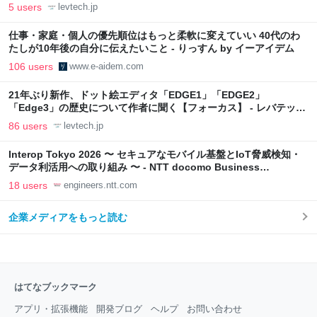
5 users
levtech.jp
仕事・家庭・個人の優先順位はもっと柔軟に変えていい 40代のわ
たしが10年後の自分に伝えたいこと - りっすん by イーアイデム
106 users
www.e-aidem.com
21年ぶり新作、ドット絵エディタ「EDGE1」「EDGE2」
「Edge3」の歴史について作者に聞く【フォーカス】 - レバテック
LAB
86 users
levtech.jp
Interop Tokyo 2026 〜 セキュアなモバイル基盤とIoT脅威検知・
データ利活用への取り組み 〜 - NTT docomo Business
Engineers' Blog
18 users
engineers.ntt.com
企業メディアをもっと読む
はてなブックマーク
アプリ・拡張機能
開発ブログ
ヘルプ
お問い合わせ