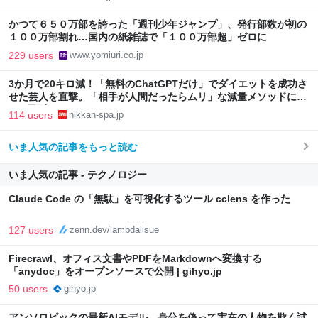
かつて６５０万部を誇った「週刊少年ジャンプ」、発行部数が初の
１００万部割れ…国内の紙雑誌で「１００万部超」ゼロに
229 users
www.yomiuri.co.jp
3か月で20キロ減！「無料のChatGPTだけ」でダイエットを成功さ
せた芸人を直撃。「相手が人間だったらムリ」な減量メソッドに驚
き | 日刊SPA!
114 users
nikkan-spa.jp
いま人気の記事をもっと読む
いま人気の記事 - テクノロジー
Claude Code の「無駄」を可視化するツール cclens を作った
127 users
zenn.dev/lambdalisue
Firecrawl、オフィス文書やPDFをMarkdownへ変換する
「anydoc」をオープンソースで公開 | gihyo.jp
50 users
gihyo.jp
アンソロピックの最新AIモデル、身分を偽って実在の人物を欺く試