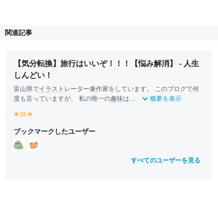
関連記事
【気分転換】旅行はいいぞ！！！【悩み解消】 - 人生
しんどい！
富山県で
イラスト
レーター兼作家をしています。 このブログで何
度も言っていますが、 私の唯一の
趣味
は...
概要を表示
28
y
y
e
e
ブックマークしたユーザー
ll
ll
o
o
w
w
すべてのユーザーを見る