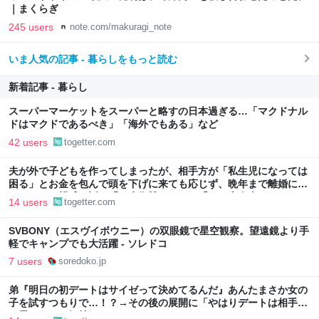
｜まくらぎ
245 users
note.com/makuragi_note
いま人気の記事 - 暮らしをもっと読む
新着記事 - 暮らし
スーパーマーケットをスーパーと略すの日本過ぎる…「マクドナル
ドはマクドであるべき」「海外でもある」など
42 users
togetter.com
夫が外で子どもを作ってしまったが、相手方が「私生児になっては
困る」とお金を包んで頭を下げに来ても応じず、晩年まで離婚に応
じなかった親戚の話→「一生復讐になる」「これ本人幸せなの？」
14 users
togetter.com
SVBONY（エスヴイボウニー）の双眼鏡で星空観察。望遠鏡より手
軽でキャンプでも大活躍 - ソレドコ
7 users
soredoko.jp
弟『明日の初デートはサイゼって決めてるんだ』あんたまさか女の
子を試すつもりで…！？→その後の展開に「やはりデートは相手へ
の思いやりの気持ち」