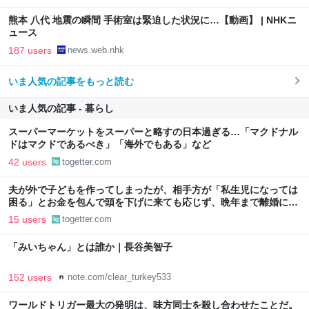
熊本 八代 地震の瞬間 手術室は緊迫した状況に…【動画】 | NHKニ
ュース
187 users
news.web.nhk
いま人気の記事をもっと読む
いま人気の記事 - 暮らし
スーパーマーケットをスーパーと略すの日本過ぎる…「マクドナル
ドはマクドであるべき」「海外でもある」など
42 users
togetter.com
夫が外で子どもを作ってしまったが、相手方が「私生児になっては
困る」とお金を包んで頭を下げに来ても応じず、晩年まで離婚に応
じなかった親戚の話→「一生復讐になる」「これ本人幸せなの？」
15 users
togetter.com
「みいちゃん」とは誰か｜長谷美智子
152 users
note.com/clear_turkey533
ワールドトリガー最大の発明は、味方同士を殺し合わせたことだ。