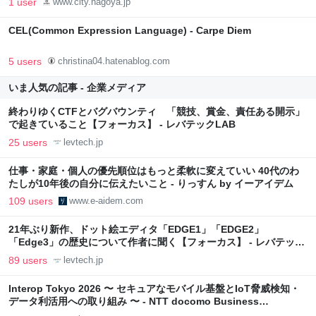
1 user
www.city.nagoya.jp
CEL(Common Expression Language) - Carpe Diem
5 users
christina04.hatenablog.com
いま人気の記事 - 企業メディア
終わりゆくCTFとバグバウンティ 「競技、賞金、責任ある開示」
で起きていること【フォーカス】 - レバテックLAB
25 users
levtech.jp
仕事・家庭・個人の優先順位はもっと柔軟に変えていい 40代のわ
たしが10年後の自分に伝えたいこと - りっすん by イーアイデム
109 users
www.e-aidem.com
21年ぶり新作、ドット絵エディタ「EDGE1」「EDGE2」
「Edge3」の歴史について作者に聞く【フォーカス】 - レバテック
LAB
89 users
levtech.jp
Interop Tokyo 2026 〜 セキュアなモバイル基盤とIoT脅威検知・
データ利活用への取り組み 〜 - NTT docomo Business
Engineers' Blog