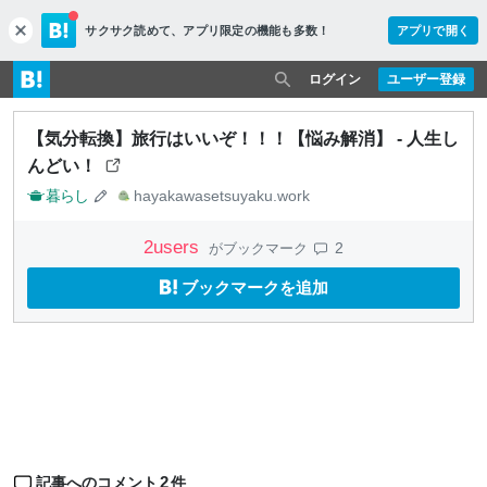
サクサク読めて、
アプリ限定の機能も多数！
アプリで開く
c
l
o
ログイン
ユーザー登録
s
e
【気分転換】旅行はいいぞ！！！【悩み解消】 - 人生し
んどい！
暮らし
hayakawasetsuyaku.work
2
users
2
がブックマーク
ブックマークを追加
2
記事へのコメント
件