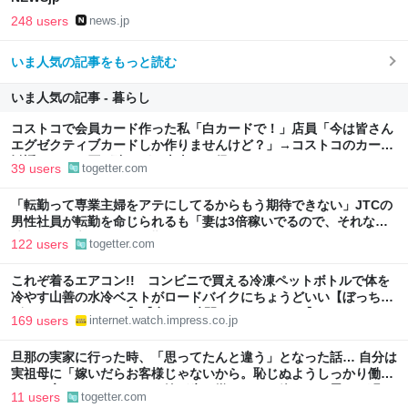
248 users
news.jp
いま人気の記事をもっと読む
いま人気の記事 - 暮らし
コストコで会員カード作った私「白カードで！」店員「今は皆さん
エグゼクティブカードしか作りませんけど？」→コストコのカード
勧誘はやたら圧が強いが、本当にお得なの？
39 users
togetter.com
「転勤って専業主婦をアテにしてるからもう期待できない」JTCの
男性社員が転勤を命じられるも「妻は3倍稼いでるので、それなら
辞める」と言ったら、転勤がなくなった
122 users
togetter.com
これぞ着るエアコン!! コンビニで買える冷凍ペットボトルで体を
冷やす山善の水冷ベストがロードバイクにちょうどいい【ぼっち・
ざ・ろーど！その14】【空いた時間でなにしてる？】
169 users
internet.watch.impress.co.jp
旦那の実家に行った時、「思ってたんと違う」となった話… 自分は
実祖母に「嫁いだらお客様じゃないから。恥じぬようしっかり働
け」と言われていたので、嫁ぎ先で嫌われたら終わりと思い、張り
11 users
togetter.com
切っていた