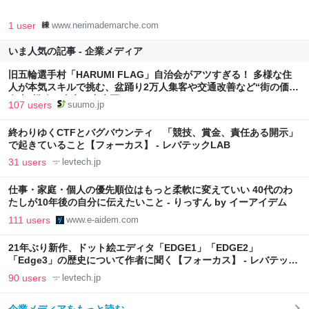
1 user
www.nerimademarche.com
いま人気の記事 - 企業メディア
旧五輪選手村「HARUMI FLAG」自治会がアツすぎる！ 多様な住
人が本気スキルで挑む、盆踊り2万人集客や交通改善など“街の価値
向上”戦略 東京・中央区
107 users
suumo.jp
終わりゆくCTFとバグバウンティ 「競技、賞金、責任ある開示」
で起きていること【フォーカス】 - レバテックLAB
31 users
levtech.jp
仕事・家庭・個人の優先順位はもっと柔軟に変えていい 40代のわ
たしが10年後の自分に伝えたいこと - りっすん by イーアイデム
111 users
www.e-aidem.com
21年ぶり新作、ドット絵エディタ「EDGE1」「EDGE2」
「Edge3」の歴史について作者に聞く【フォーカス】 - レバテック
LAB
90 users
levtech.jp
企業メディアをもっと読む