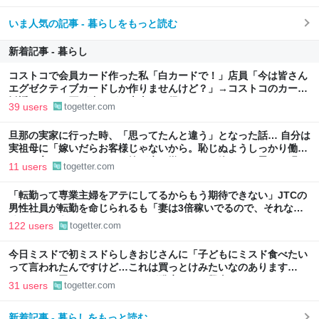
いま人気の記事 - 暮らしをもっと読む
新着記事 - 暮らし
コストコで会員カード作った私「白カードで！」店員「今は皆さん
エグゼクティブカードしか作りませんけど？」→コストコのカード
勧誘はやたら圧が強いが、本当にお得なの？
39 users
togetter.com
旦那の実家に行った時、「思ってたんと違う」となった話… 自分は
実祖母に「嫁いだらお客様じゃないから。恥じぬようしっかり働
け」と言われていたので、嫁ぎ先で嫌われたら終わりと思い、張り
11 users
togetter.com
切っていた
「転勤って専業主婦をアテにしてるからもう期待できない」JTCの
男性社員が転勤を命じられるも「妻は3倍稼いでるので、それなら
辞める」と言ったら、転勤がなくなった
122 users
togetter.com
今日ミスドで初ミスドらしきおじさんに「子どもにミスド食べたい
って言われたんですけど…これは買っとけみたいなのあります
か…？」と尋ねられるイベントが発生して、興奮した
31 users
togetter.com
新着記事 - 暮らしをもっと読む