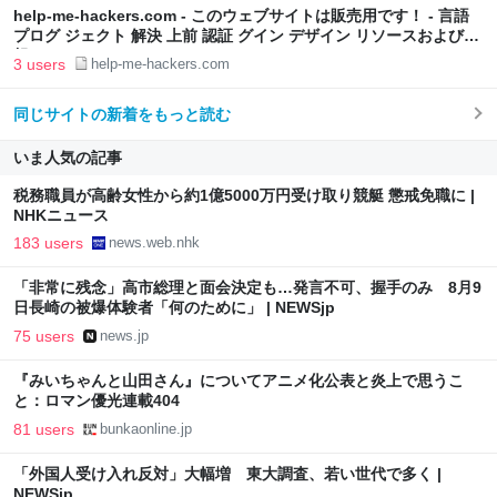
help-me-hackers.com - このウェブサイトは販売用です！ - 言語
プログ ジェクト 解決 上前 認証 グイン デザイン リソースおよび情
報
3 users
help-me-hackers.com
同じサイトの新着をもっと読む
いま人気の記事
税務職員が高齢女性から約1億5000万円受け取り競艇 懲戒免職に |
NHKニュース
183 users
news.web.nhk
「非常に残念」高市総理と面会決定も…発言不可、握手のみ 8月9
日長崎の被爆体験者「何のために」 | NEWSjp
75 users
news.jp
『みいちゃんと山田さん』についてアニメ化公表と炎上で思うこ
と：ロマン優光連載404
81 users
bunkaonline.jp
「外国人受け入れ反対」大幅増 東大調査、若い世代で多く |
NEWSjp