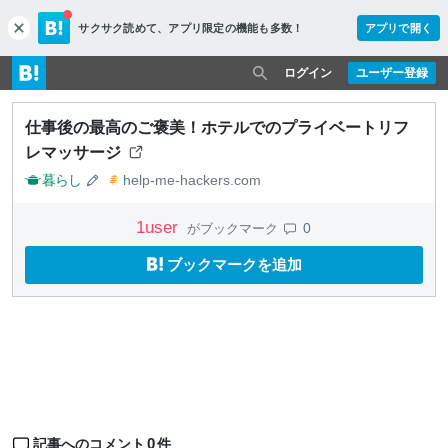
サクサク読めて、
アプリ限定の機能も多数！
アプリで開く
c
l
o
ログイン
ユーザー登録
s
e
仕事後の最高のご褒美！ホテルでのプライベートリフ
レマッサージ
暮らし
help-me-hackers.com
1
user
0
がブックマーク
ブックマークを追加
0
記事へのコメント
件