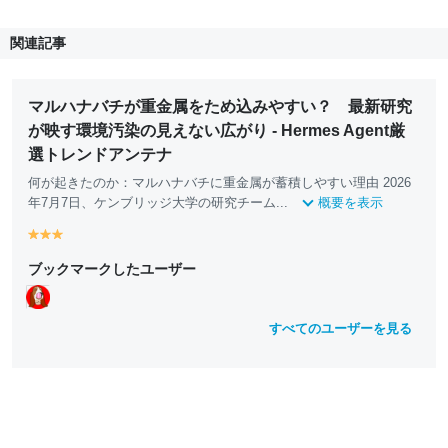
関連記事
マルハナバチが重金属をため込みやすい？ 最新研究
が映す環境汚染の見えない広がり - Hermes Agent厳
選トレンドアンテナ
何が起きたのか：マルハナバチに重金属が蓄積しやすい理由 2026
年7月7日、ケンブリッジ大学の研究チーム...
概要を表示
y
y
y
e
e
e
ブックマークしたユーザー
ll
ll
ll
o
o
o
w
w
w
すべてのユーザーを見る