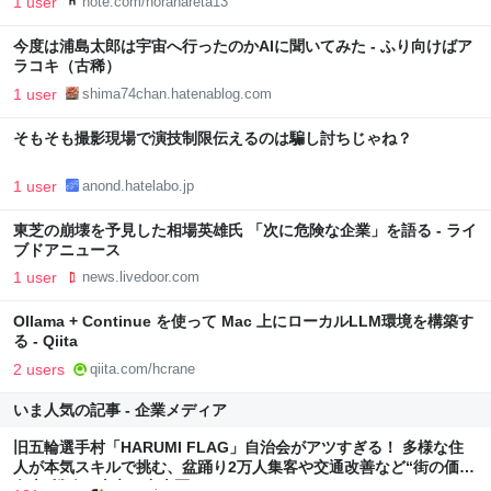
1 user
note.com/horahareta13
今度は浦島太郎は宇宙へ行ったのかAIに聞いてみた - ふり向けばア
ラコキ（古稀）
1 user
shima74chan.hatenablog.com
そもそも撮影現場で演技制限伝えるのは騙し討ちじゃね？
1 user
anond.hatelabo.jp
東芝の崩壊を予見した相場英雄氏 「次に危険な企業」を語る - ライ
ブドアニュース
1 user
news.livedoor.com
Ollama + Continue を使って Mac 上にローカルLLM環境を構築す
る - Qiita
2 users
qiita.com/hcrane
いま人気の記事 - 企業メディア
旧五輪選手村「HARUMI FLAG」自治会がアツすぎる！ 多様な住
人が本気スキルで挑む、盆踊り2万人集客や交通改善など“街の価値
向上”戦略 東京・中央区