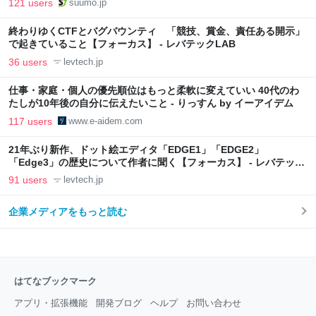
121 users
suumo.jp
終わりゆくCTFとバグバウンティ 「競技、賞金、責任ある開示」
で起きていること【フォーカス】 - レバテックLAB
36 users
levtech.jp
仕事・家庭・個人の優先順位はもっと柔軟に変えていい 40代のわ
たしが10年後の自分に伝えたいこと - りっすん by イーアイデム
117 users
www.e-aidem.com
21年ぶり新作、ドット絵エディタ「EDGE1」「EDGE2」
「Edge3」の歴史について作者に聞く【フォーカス】 - レバテック
LAB
91 users
levtech.jp
企業メディアをもっと読む
はてなブックマーク
アプリ・拡張機能
開発ブログ
ヘルプ
お問い合わせ