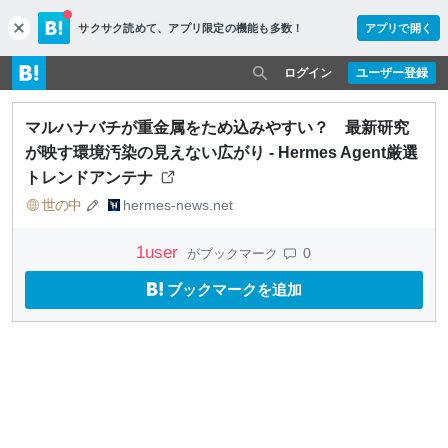
サクサク読めて、
アプリ限定の機能も多数！
アプリで開く
c
l
o
ログイン
ユーザー登録
s
e
マルハナバチが重金属をため込みやすい？ 最新研究
が映す環境汚染の見えない広がり - Hermes Agent厳選
トレンドアンテナ
世の中
hermes-news.net
1
user
0
がブックマーク
ブックマークを追加