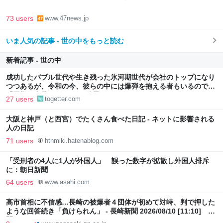
73 users
www.47news.jp
いま人気の記事 - 世の中をもっと読む
新着記事 - 世の中
成功したバブル世代や生き残った氷河期世代が会社のトップになり
つつあるが、令和の今、彼らの中には爆弾を抱える者もいるのでは
「同期の出世頭がコレで2人飛んだな。」
27 users
togetter.com
大阪と神戸（と西宮）でたくさん食べた日記 - ネットに影響される
人の日記
71 users
htnmiki.hatenablog.com
「受刑者の4人に1人が外国人」 誤った数字が拡散し外国人排斥
に：朝日新聞
64 users
www.asahi.com
高市首相に不信感…長崎の被爆者４団体が初めて対峙、判で押した
ような回答続き「負けられん」 - 長崎新聞 2026/08/10 [11:10] 公
開