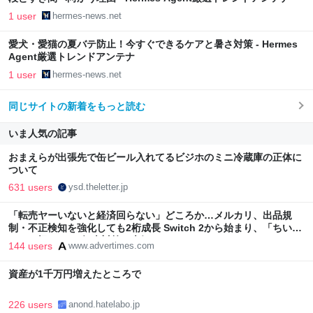
1 user
hermes-news.net
愛犬・愛猫の夏バテ防止！今すぐできるケアと暑さ対策 - Hermes
Agent厳選トレンドアンテナ
1 user
hermes-news.net
同じサイトの新着をもっと読む
いま人気の記事
おまえらが出張先で缶ビール入れてるビジホのミニ冷蔵庫の正体に
ついて
631 users
ysd.theletter.jp
「転売ヤーいないと経済回らない」どころか…メルカリ、出品規
制・不正検知を強化しても2桁成長 Switch 2から始まり、「ちいか
わ」で極まった“転売対策の本気”
144 users
www.advertimes.com
資産が1千万円増えたところで
226 users
anond.hatelabo.jp