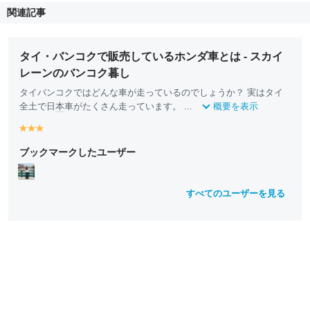
関連記事
タイ・バンコクで販売しているホンダ車とは - スカイ
レーンのバンコク暮し
タイバンコクではどんな車が走っているのでしょうか？ 実はタイ
全土で日
本
車がたくさん走っています。 ...
概要を表示
y
y
y
e
e
e
ブックマークしたユーザー
ll
ll
ll
o
o
o
w
w
w
すべてのユーザーを見る