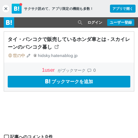
サクサク読めて、
アプリ限定の機能も多数！
アプリで開く
c
l
o
ログイン
ユーザー登録
s
e
タイ・バンコクで販売しているホンダ車とは - スカイレ
ーンのバンコク暮し
世の中
hidsky.hatenablog.jp
1
user
0
がブックマーク
ブックマークを追加
0
記事へのコメント
件