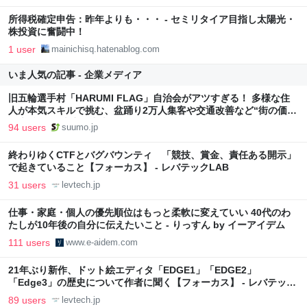
所得税確定申告：昨年よりも・・・ - セミリタイア目指し太陽光・
株投資に奮闘中！
1 user
mainichisq.hatenablog.com
いま人気の記事 - 企業メディア
旧五輪選手村「HARUMI FLAG」自治会がアツすぎる！ 多様な住
人が本気スキルで挑む、盆踊り2万人集客や交通改善など“街の価値
向上”戦略 東京・中央区
94 users
suumo.jp
終わりゆくCTFとバグバウンティ 「競技、賞金、責任ある開示」
で起きていること【フォーカス】 - レバテックLAB
31 users
levtech.jp
仕事・家庭・個人の優先順位はもっと柔軟に変えていい 40代のわ
たしが10年後の自分に伝えたいこと - りっすん by イーアイデム
111 users
www.e-aidem.com
21年ぶり新作、ドット絵エディタ「EDGE1」「EDGE2」
「Edge3」の歴史について作者に聞く【フォーカス】 - レバテック
LAB
89 users
levtech.jp