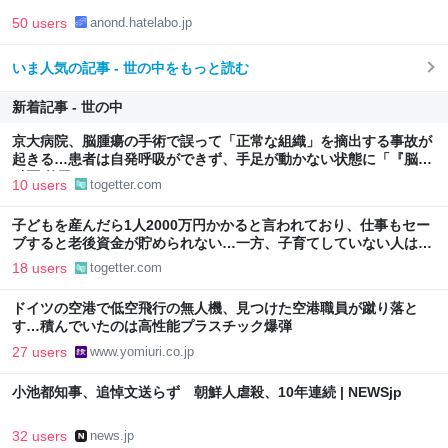
50 users
anond.hatelabo.jp
いま人気の記事 - 世の中をもっと読む
新着記事 - 世の中
京大病院、脳腫瘍の手術で誤って「正常な組織」を摘出する事故が
起きる…患者は自発呼吸ができず、手足が動かない状態に「『脳外
科医 竹田くん』かよ」
10 users
togetter.com
子どもを産んだら1人2000万円かかると言われており、仕事もセー
ブすると老後資金が貯められない…一方、子育てしていない人は潤
沢な資金で悠々老後だと歪んでいるのでは？→様々な意見
18 users
togetter.com
ドイツの空港で低空飛行の無人機、見つけた空港職員が蹴り落と
す…積んでいたのは高性能プラスチック爆弾
27 users
www.yomiuri.co.jp
小池都知事、追悼文送らず 朝鮮人虐殺、10年連続 | NEWSjp
32 users
news.jp