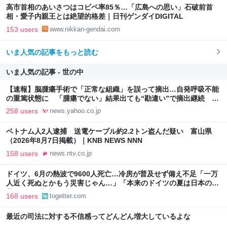
高市首相のあいさつはコピペ率85％…「広島への思い」石破前首
相・愛子内親王とは絶望的格差｜日刊ゲンダイDIGITAL
153 users
www.nikkan-gendai.com
いま人気の記事をもっと読む
いま人気の記事 - 世の中
【速報】脳腫瘍手術で「正常な組織」を誤って摘出…自発呼吸不能
の重篤状態に 「腫瘍でない」結果出ても“勘違い”で摘出継続 通
常の生活送っていた患者が手足も動かず 京大病院（MBSニュー
258 users
news.yahoo.co.jp
ス） - Yahoo!ニュース
ベトナム人2人逮捕 送電ケーブル約2.2トン盗んだ疑い 富山県
（2026年8月7日掲載）｜KNB NEWS NNN
158 users
news.ntv.co.jp
ドイツ、6月の熱波で9600人死亡…冷房が普及せず備え不足「一万
人近く死ぬとかもう災害じゃん…」「本来のドイツの夏は日本の10
月ぐらいの気候やからねえ」
168 users
togetter.com
最近の司法に対する不信感ってどんどん増大しているよな