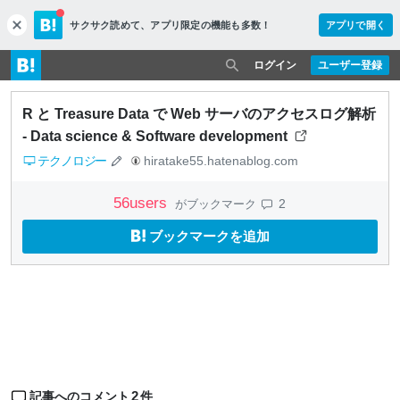
サクサク読めて、
アプリ限定の機能も多数！
アプリで開く
c
l
o
ログイン
ユーザー登録
s
e
R と Treasure Data で Web サーバのアクセスログ解析
- Data science & Software development
テクノロジー
hiratake55.hatenablog.com
56
users
2
がブックマーク
ブックマークを追加
2
記事へのコメント
件