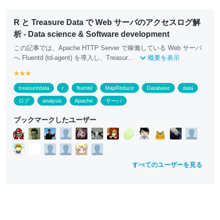
R と Treasure Data で Web サーバのアクセスログ解
析 - Data science & Software development
この記事では、Apache HTTP Server で稼働している Web サーバ
へ Fluentd (td-agent) を導入し、Treasur...
概要を表示
y
y
y
e
e
e
treasuredata
r
fluentd
MapReduce
Database
data
ll
ll
ll
o
o
o
ログ
analysis
Apache
サーバ
w
w
w
ブックマークしたユーザー
すべてのユーザーを見る