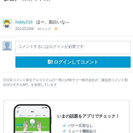
hiddy216
ほー、面白いな―
2013/12/06
リンク
y
el
lo
コメントするにはログインが必要です
w
ログインしてコメント
注目コメント算出アルゴリズムの一部にLINEヤフー株式会社の「建設的コメント順
位付けモデルAPI」を使用しています
いまの話題をアプリでチェック！
バナー広告なし
ミュート機能あり