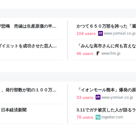
が悲鳴 売値は生産原価の半分
かつて６５０万部を誇った「週
農家も｜FNNプライムオンラ
割れ…国内の紙雑誌で「１００
104 users
www.yomiuri.co.jp
でダイエットを成功させた芸人を
「みんな高市さんに何も言えな
驚き | 日刊SPA!
裏 自民党内でくすぶる慎重論
46 users
www.fnn.jp
ライン
」、発行部数が初の１００万部
「イオンモール熊本」爆発の原
施設でガス供給設備の点検要請
33 users
www.yomiuri.co.jp
 日本経済新聞
3.11でガチ被災した人が語
持ってますか？』と言われても
78 users
togetter.com
る