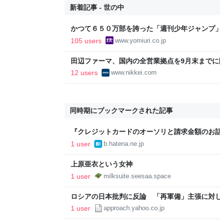
新着記事 - 世の中
かつて６５０万部を誇った「週刊少年ジャンプ
割れ…国内の紙雑誌で「１００万部超」ゼロに
105 users
www.yomiuri.co.jp
田辺ファーマ、国内の全営業拠点を9月末までに閉
済新聞
12 users
www.nikkei.com
同時期にブックマークされた記事
『クレジットカードのオーソリと請求金額のお話。
のコメント
1 user
b.hatena.ne.jp
上原亜衣という女神
1 user
milksuite.seesaa.space
ロシアの日本批判に反論 「再軍備」主張に対
（時事通信） - Yahoo!ニュース
1 user
approach.yahoo.co.jp