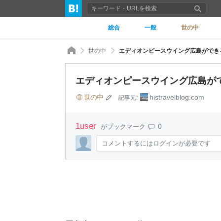
総合
一般
世の中
世の中
エディオンピースウイング広島ができる
エディオンピースウイング広島がで
世の中
histravelblog.com
記事元:
1
user
0
がブックマーク
コメントするにはログインが必要です