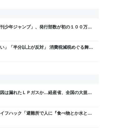
刊少年ジャンプ」、発行部数が初の１００万部
万部超」ゼロに
い」「半分以上が反対」 消費税減税めぐる舞台
と本音【スポットライト】｜FNNプライムオン
因は漏れたＬＰガスか…経産省、全国の大規模
るライフハック「避難所で人に『食べ物とか水とか
YESと答えちゃダメ」→苦い経験談が寄せられ