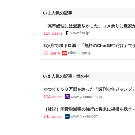
いま人気の記事
「高市総理には愛想尽かした」コメ余りに農家
以下に…肥料代や燃料代は高騰「今年でやめる」
129 users
www.fnn.jp
イン
3か月で20キロ減！「無料のChatGPTだけ」
直撃。「相手が人間だったらムリ」な減量メソッドに
50 users
nikkan-spa.jp
いま人気の記事 - 世の中
かつて６５０万部を誇った「週刊少年ジャンプ
割れ…国内の紙雑誌で「１００万部超」ゼロに
104 users
www.yomiuri.co.jp
［社説］消費税減税の強行は将来に禍根を残す -
143 users
www.nikkei.com