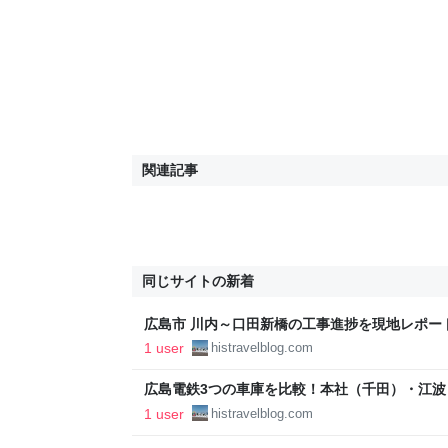
関連記事
同じサイトの新着
広島市 川内～口田新橋の工事進捗を現地レポート
1 user
histravelblog.com
広島電鉄3つの車庫を比較！本社（千田）・江波
- 旅と歴史の記録帖
1 user
histravelblog.com