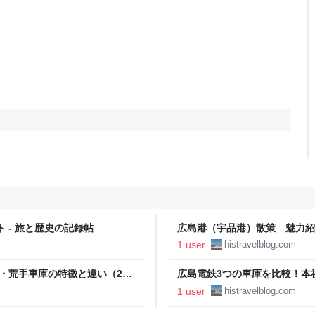
 - 旅と歴史の記録帖
広島港（宇品港）散策 魅力紹介
1 user
histravelblog.com
・荒手車庫の特徴と違い（2）
広島電鉄3つの車庫を比較！本
- 旅と歴史の記録帖
1 user
histravelblog.com