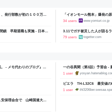
」、発行部数が初の１００万部
「イオンモール熊本」爆発の原
施設でガス供給設備の点検要請
34 users
www.yomiuri.co.jp
鎖 早期退職も実施 - 日本経
3.11でガチ被災した人が語
持ってますか？』と言われても
79 users
togetter.com
る
 - メモ代わりのブログ』へ
一の谷異聞（第3話）予習会 -
1 user
yosyan.hatenablog.c
ビエラ TH-L32C6 最安値
1 user
thl3206ber.seesaa.sp
し安保理会合で 山崎国連大使