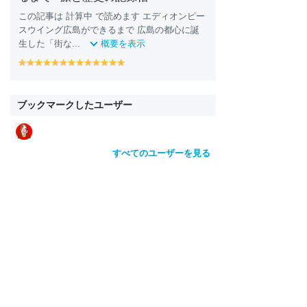
この記事は 計算中 で読めます エディオンピー
スウイング広島ができるまで 広島の都心に誕
生した「街な...
概要を表示
y
y
y
y
y
y
y
y
y
y
y
y
y
e
e
e
e
e
e
e
e
e
e
e
e
e
ll
ll
ll
ll
ll
ll
ll
ll
ll
ll
ll
ll
ll
o
o
o
o
o
o
o
o
o
o
o
o
o
ブックマークしたユーザー
w
w
w
w
w
w
w
w
w
w
w
w
w
すべてのユーザーを見る