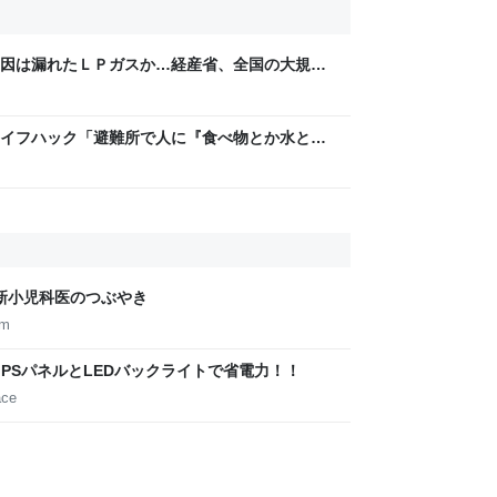
因は漏れたＬＰガスか…経産省、全国の大規模
るライフハック「避難所で人に『食べ物とか水とか
YESと答えちゃダメ」→苦い経験談が寄せられ
 新小児科医のつぶやき
om
のIPSパネルとLEDバックライトで省電力！！
ace