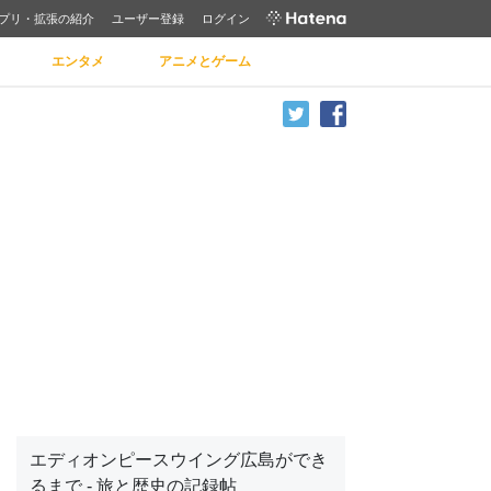
プリ・拡張の紹介
ユーザー登録
ログイン
エンタメ
アニメとゲーム
エディオンピースウイング広島ができ
るまで - 旅と歴史の記録帖