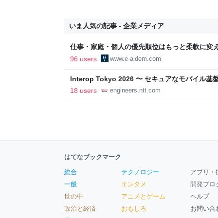
いま人気の記事 - 企業メディア
仕事・家庭・個人の優先順位はもっと柔軟に変えて
後の自分に伝えたいこと - りっすん by イーア
96 users
www.e-aidem.com
Interop Tokyo 2026 〜 セキュアなモバ
への取り組み 〜 - NTT docomo Business Engin
18 users
engineers.ntt.com
はてなブックマーク
総合
テクノロジー
アプリ・
一般
エンタメ
開発ブロ
世の中
アニメとゲーム
ヘルプ
政治と経済
おもしろ
お問い合