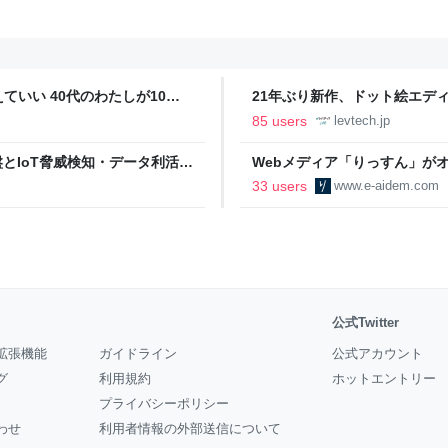
いい 40代のわたしが10年
21年ぶり新作、ドット絵エディタ
イデム
ついて作者に聞く【フォーカス】
85 users
levtech.jp
イル基盤とIoT脅威検知・データ利活用
Webメディア「りっすん」がオー
eers' Blog
ーアイデム
33 users
www.e-aidem.com
公式Twitter
拡張機能
ガイドライン
公式アカウント
グ
利用規約
ホットエントリー
プライバシーポリシー
わせ
利用者情報の外部送信について