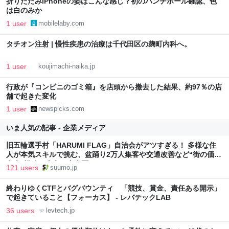
折りたたみiPhoneの姿はこんな感じ？初のパンチホール確認、色
は白のみか
1 user
mobilelaby.com
タチオン注射 | 慢性疾患の治療は千代田区の麹町内科へ。
1 user
koujimachi-naika.jp
行政が『コンビニのゴミ箱』を店頭から撤去した結果、約97％の店
舗で起きた変化
1 user
newspicks.com
いま人気の記事 - 企業メディア
旧五輪選手村「HARUMI FLAG」自治会がアツすぎる！ 多様な住
人が本気スキルで挑む、盆踊り2万人集客や交通改善など“街の価値
向上”戦略 東京・中央区
121 users
suumo.jp
終わりゆくCTFとバグバウンティ 「競技、賞金、責任ある開示」
で起きていること【フォーカス】 - レバテックLAB
36 users
levtech.jp