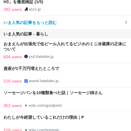
H3」を徹底検証 (1/5)
392 users
ascii.jp
いま人気の記事をもっと読む
いま人気の記事 - 暮らし
おまえらが出張先で缶ビール入れてるビジホのミニ冷蔵庫の正体に
ついて
604 users
ysd.theletter.jp
資産が1千万円増えたところで
216 users
anond.hatelabo.jp
ソーセージパンを10種類食べた話｜ソーセージ姉さん
352 users
note.com/goodjoshi
わたしが今絶望しているこれだけの理由｜P
218 users
note.com/popnote