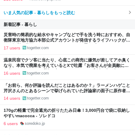
いま人気の記事 - 暮らしをもっと読む
新着記事 - 暮らし
災害時の簡易的な給水やキャンプなどで手を洗う時におすすめ、自
衛隊東京地方協力本部公式アカウントが発信するライフハックがか
なり便利…動画にはしっかりオチもついて思わずクスリ
17 users
togetter.com
温泉民宿でクソ客に当たり、心底この商売に嫌気が差してアホ臭く
なり、本気で廃業を考えているとXで吐露「お客さんが全員敵にし
か考えられません」「誰も来てほしくない」→応援の声が集まる
16 users
togetter.com
「お前ら、何か評論を読んだことはあるのか？」ラーメンハゲこと
芹沢さんのとあるシーンで挙げられていた評論家の面子に原作者の
経歴が反映されていた
14 users
togetter.com
170gの軽量で完全遮光の折りたたみ日傘！3,000円台で袋に収納し
やすいmacocca - ソレドコ
6 users
soredoko.jp