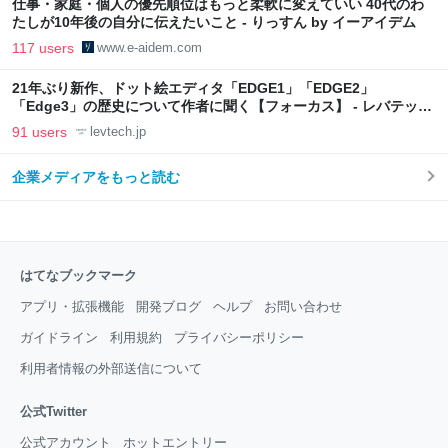
仕事・家庭・個人の優先順位はもっと柔軟に変えていい 40代のわ
たしが10年後の自分に伝えたいこと - りっすん by イーアイデム
117 users
www.e-aidem.com
21年ぶり新作、ドット絵エディタ「EDGE1」「EDGE2」
「Edge3」の歴史について作者に聞く【フォーカス】 - レバテック
LAB
91 users
levtech.jp
企業メディアをもっと読む
はてなブックマーク
アプリ・拡張機能
開発ブログ
ヘルプ
お問い合わせ
ガイドライン
利用規約
プライバシーポリシー
利用者情報の外部送信について
公式Twitter
公式アカウント
ホットエントリー