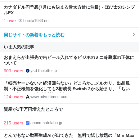
カナダドル円予想(7月にも決まる骨太方針に注目) - ほび太のシンプ
ルFX
1 user
hobita1983.net
同じサイトの新着をもっと読む
いま人気の記事
おまえらが出張先で缶ビール入れてるビジホのミニ冷蔵庫の正体に
ついて
603 users
ysd.theletter.jp
「転売ヤーいないと経済回らない」どころか…メルカリ、出品規
制・不正検知を強化しても2桁成長 Switch 2から始まり、「ちいか
わ」で極まった“転売対策の本気”
124 users
www.advertimes.com
資産が1千万円増えたところで
215 users
anond.hatelabo.jp
とんでもない動画生成AIが出てきた 無料で試し放題の「MiniMax