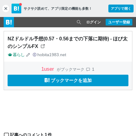
サクサク読めて、
アプリ限定の機能も多数！
アプリで開く
c
l
o
ログイン
ユーザー登録
s
e
NZドルドル予想(0.57・0.56までの下落に期待) - ほび太
のシンプルFX
暮らし
hobita1983.net
1
user
1
がブックマーク
ブックマークを追加
1
記事へのコメント
件