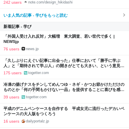
242 users
note.com/design_hikidashi
いま人気の記事 - 学びをもっと読む
新着記事 - 学び
「外国人受け入れ反対」大幅増 東大調査、若い世代で多く |
NEWSjp
76 users
news.jp
「久しぶりにえぐい記事に出会った」仕事において「勝手に学ぶ
人」と「期待されて学ぶ人」の開きがとても大きい、という意見に
共感が集まる
175 users
togetter.com
冷凍の揚げナスをチンしてめんつゆ・ネギ・かつお節かけただけの
ものとか「何の手間もかけない一品」を提供することに喜びを感じ
る…こういう簡単レシピもっと知りたい
39 users
togetter.com
平成のデニムペンケースを自作する 平成女児に流行ったデカいペ
ンケースの大人版をつくろう
16 users
dailyportalz.jp