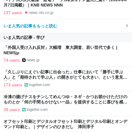
月7日掲載）｜KNB NEWS NNN
137 users
news.ntv.co.jp
いま人気の記事をもっと読む
いま人気の記事 - 学び
「外国人受け入れ反対」大幅増 東大調査、若い世代で多く |
NEWSjp
74 users
news.jp
「久しぶりにえぐい記事に出会った」仕事において「勝手に学ぶ
人」と「期待されて学ぶ人」の開きがとても大きい、という意見に
共感が集まる
173 users
togetter.com
冷凍の揚げナスをチンしてめんつゆ・ネギ・かつお節かけただけの
ものとか「何の手間もかけない一品」を提供することに喜びを感じ
る…こういう簡単レシピもっと知りたい
39 users
togetter.com
オフセット印刷とデジタルオフセット印刷とデジタル印刷とオンデ
マンド印刷と。｜デザインのひきだし 津田淳子