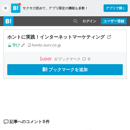
サクサク読めて、
アプリ限定の機能も多数！
アプリで開く
c
l
o
ログイン
ユーザー登録
s
e
ホントに実践！インターネットマーケティング
学び
honto.surv.co.jp
1
user
0
がブックマーク
ブックマークを追加
0
記事へのコメント
件