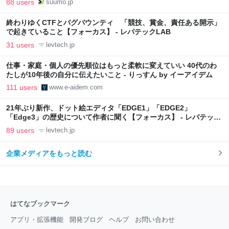
88 users
suumo.jp
終わりゆくCTFとバグバウンティ 「競技、賞金、責任ある開示」
で起きていること【フォーカス】 - レバテックLAB
31 users
levtech.jp
仕事・家庭・個人の優先順位はもっと柔軟に変えていい 40代のわ
たしが10年後の自分に伝えたいこと - りっすん by イーアイデム
111 users
www.e-aidem.com
21年ぶり新作、ドット絵エディタ「EDGE1」「EDGE2」
「Edge3」の歴史について作者に聞く【フォーカス】 - レバテック
LAB
89 users
levtech.jp
企業メディアをもっと読む
はてなブックマーク
アプリ・拡張機能
開発ブログ
ヘルプ
お問い合わせ