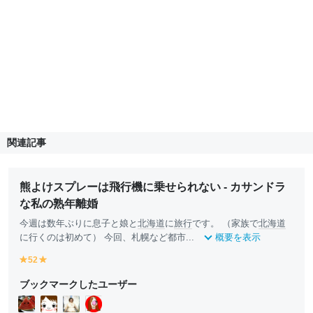
関連記事
熊よけスプレーは飛行機に乗せられない - カサンドラ
な私の熟年離婚
今週は数年ぶりに息子と娘と
北海道
に
旅行
です。 （家族で
北海道
に行くのは初めて） 今回、札幌など都市...
概要を表示
52
y
y
e
e
ブックマークしたユーザー
ll
ll
o
o
w
w