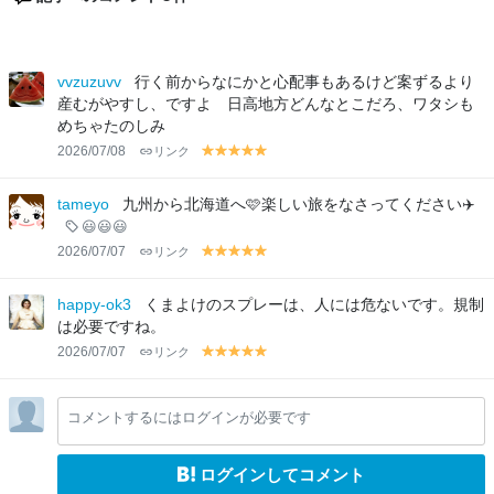
vvzuzuvv
行く前からなにかと心配事もあるけど案ずるより
産むがやすし、ですよ 日高地方どんなとこだろ、ワタシも
めちゃたのしみ
2026/07/08
リンク
y
y
y
y
y
el
el
el
el
el
lo
lo
lo
lo
lo
tameyo
九州から北海道へ🩷楽しい旅をなさってください✈️
w
w
w
w
w
😃😃😃
2026/07/07
リンク
y
y
y
y
y
el
el
el
el
el
lo
lo
lo
lo
lo
happy-ok3
くまよけのスプレーは、人には危ないです。規制
w
w
w
w
w
は必要ですね。
2026/07/07
リンク
y
y
y
y
y
el
el
el
el
el
lo
lo
lo
lo
lo
コメントするにはログインが必要です
w
w
w
w
w
ログインしてコメント