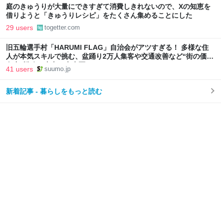
庭のきゅうりが大量にできすぎて消費しきれないので、Xの知恵を
借りようと「きゅうりレシピ」をたくさん集めることにした
29 users
togetter.com
旧五輪選手村「HARUMI FLAG」自治会がアツすぎる！ 多様な住
人が本気スキルで挑む、盆踊り2万人集客や交通改善など“街の価値
向上”戦略 東京・中央区
41 users
suumo.jp
新着記事 - 暮らしをもっと読む