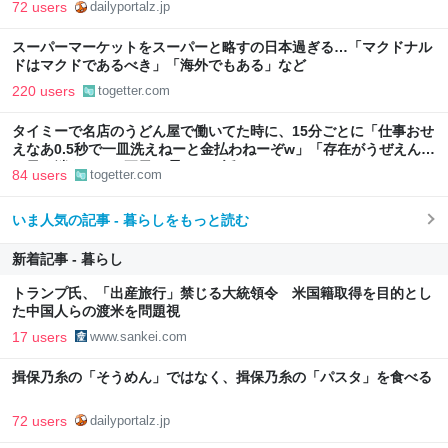
72 users
dailyportalz.jp
スーパーマーケットをスーパーと略すの日本過ぎる…「マクドナル
ドはマクドであるべき」「海外でもある」など
220 users
togetter.com
タイミーで名店のうどん屋で働いてた時に、15分ごとに「仕事おせ
えなあ0.5秒で一皿洗えねーと金払わねーぞw」「存在がうぜえんだ
よ早く消えろ」と耳元で囁かれた話
84 users
togetter.com
いま人気の記事 - 暮らしをもっと読む
新着記事 - 暮らし
トランプ氏、「出産旅行」禁じる大統領令 米国籍取得を目的とし
た中国人らの渡米を問題視
17 users
www.sankei.com
揖保乃糸の「そうめん」ではなく、揖保乃糸の「パスタ」を食べる
72 users
dailyportalz.jp