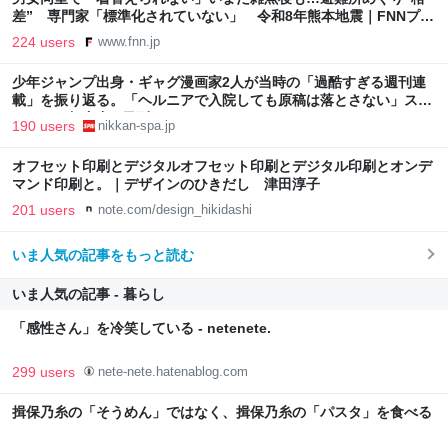
差” 専門家「標準化されていない」 令和8年熊本地震｜FNNプラ
イムオンライン
224 users
www.fnn.jp
少年ジャンプ出身・ギャグ漫画家2人が当時の「過酷すぎる週刊連
載」を振り返る。「ヘルニアで入院しても原稿は落とさない」スト
イックな舞台裏 | 日刊SPA!
190 users
nikkan-spa.jp
オフセット印刷とデジタルオフセット印刷とデジタル印刷とオンデ
マンド印刷と。｜デザインのひきだし 津田淳子
201 users
note.com/design_hikidashi
いま人気の記事をもっと読む
いま人気の記事 - 暮らし
「感性さん」を冷笑している - netenete.
299 users
nete-nete.hatenablog.com
揖保乃糸の「そうめん」ではなく、揖保乃糸の「パスタ」を食べる