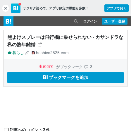
サクサク読めて、
アプリ限定の機能も多数！
アプリで開く
c
l
o
ログイン
ユーザー登録
s
e
熊よけスプレーは飛行機に乗せられない - カサンドラな
私の熟年離婚
暮らし
hoshico2525.com
4
users
3
がブックマーク
ブックマークを追加
3
記事へのコメント
件