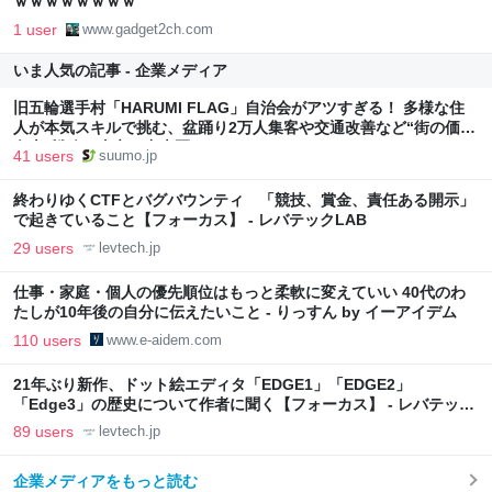
ｗｗｗｗｗｗｗｗ
1 user
www.gadget2ch.com
いま人気の記事 - 企業メディア
旧五輪選手村「HARUMI FLAG」自治会がアツすぎる！ 多様な住
人が本気スキルで挑む、盆踊り2万人集客や交通改善など“街の価値
向上”戦略 東京・中央区
41 users
suumo.jp
終わりゆくCTFとバグバウンティ 「競技、賞金、責任ある開示」
で起きていること【フォーカス】 - レバテックLAB
29 users
levtech.jp
仕事・家庭・個人の優先順位はもっと柔軟に変えていい 40代のわ
たしが10年後の自分に伝えたいこと - りっすん by イーアイデム
110 users
www.e-aidem.com
21年ぶり新作、ドット絵エディタ「EDGE1」「EDGE2」
「Edge3」の歴史について作者に聞く【フォーカス】 - レバテック
LAB
89 users
levtech.jp
企業メディアをもっと読む